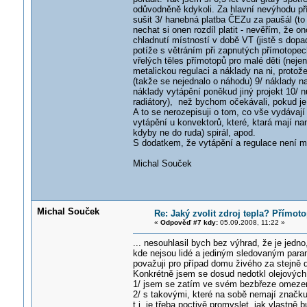
odůvodněně kdykoli. Za hlavní nevýhodu př
sušit 3/ hanebná platba ČEZu za paušál (to 
nechat si onen rozdíl platit - nevěřím, že 
chladnutí místností v době VT (jistě s dopa
potíže s větráním při zapnutých přímotopec
vřelých těles přímotopů pro malé děti (nejen
metalickou regulaci a náklady na ni, proto
(takže se nejednalo o náhodu) 9/ náklady na 
náklady vytápění poněkud jiný projekt 10/ nu
radiátory), než bychom očekávali, pokud je
A to se nerozepisuji o tom, co vše vydávají 
vytápění u konvektorů, které, ktará mají n
kdyby ne do ruda) spirál, apod.
S dodatkem, že vytápění a regulace není m
Michal Souček
Michal Souček
Re: Jaký zvolit zdroj tepla? Přímot
«
Odpověď #7 kdy:
05.09.2008, 11:22 »
... nesouhlasil bych bez výhrad, že je jedn
kde nejsou lidé a jediným sledovaným para
považuji pro případ domu živého za stejně 
Konkrétně jsem se dosud nedotkl olejových r
1/ jsem se zatím ve svém bezbřeze omezené
2/ s takovými, které na sobě nemají značku 
t.j. je třeba poctivě promyslet, jak vlastn