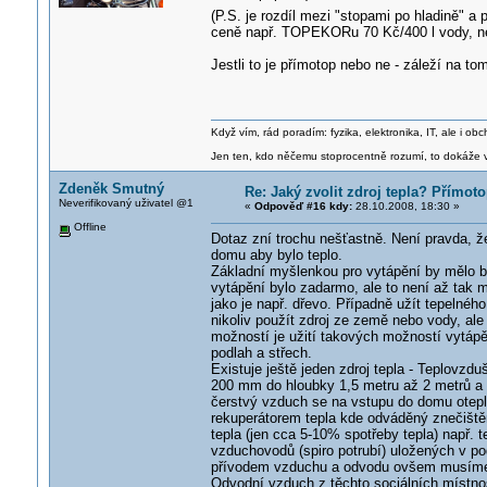
(P.S. je rozdíl mezi "stopami po hladině" a
ceně např. TOPEKORu 70 Kč/400 l vody, ne
Jestli to je přímotop nebo ne - záleží na 
Když vím, rád poradím: fyzika, elektronika, IT, ale i 
Jen ten, kdo něčemu stoprocentně rozumí, to dokáže vy
Zdeněk Smutný
Re: Jaký zvolit zdroj tepla? Přímot
Neverifikovaný uživatel @1
«
Odpověď #16 kdy:
28.10.2008, 18:30 »
Offline
Dotaz zní trochu nešťastně. Není pravda, ž
domu aby bylo teplo.
Základní myšlenkou pro vytápění by mělo bý
vytápění bylo zadarmo, ale to není až tak 
jako je např. dřevo. Případně užít tepelné
nikoliv použít zdroj ze země nebo vody, ale
možností je užití takových možností vytáp
podlah a střech.
Existuje ještě jeden zdroj tepla - Teplovz
200 mm do hloubky 1,5 metru až 2 metrů a 
čerstvý vzduch se na vstupu do domu oteplí
rekuperátorem tepla kde odváděný znečiště
tepla (jen cca 5-10% spotřeby tepla) např.
vzduchovodů (spiro potrubí) uložených v p
přívodem vzduchu a odvodu ovšem musíme v
Odvodní vzduch z těchto sociálních místnos