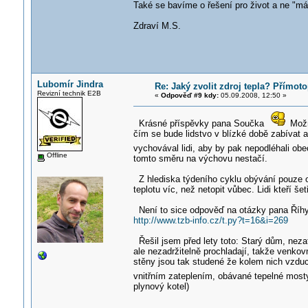
Také se bavíme o řešení pro život a ne "má
Zdraví M.S.
Lubomír Jindra
Re: Jaký zvolit zdroj tepla? Přímot
Revizní technik E2B
«
Odpověď #9 kdy:
05.09.2008, 12:50 »
Krásné příspěvky pana Součka
Možn
čím se bude lidstvo v blízké době zabívat a
vychovával lidi, aby by pak nepodléhali ob
Offline
tomto směru na výchovu nestačí.
Z hlediska týdeního cyklu obývání pouze o 
teplotu víc, než netopit vůbec. Lidi kteří še
Není to sice odpověď na otázky pana Říhy,
http://www.tzb-info.cz/t.py?t=16&i=269
Řešil jsem před lety toto: Starý dům, nezat
ale nezadržitelně prochladají, takže venkovn
stěny jsou tak studené že kolem nich vzdu
vnitřním zateplením, obávané tepelné most
plynový kotel)