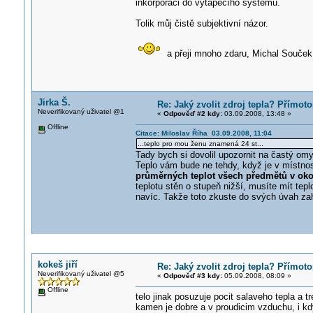
inkorporaci do vytápěcího systému.
Tolik můj čistě subjektivní názor.
a přeji mnoho zdaru, Michal Souček
Jirka Š.
Re: Jaký zvolit zdroj tepla? Přímot
Neverifikovaný uživatel @1
«
Odpověď #2 kdy:
03.09.2008, 13:48 »
Offline
Citace: Miloslav Říha 03.09.2008, 11:04
...teplo pro mou ženu znamená 24 st...
Tady bych si dovolil upozornit na častý omy
Teplo vám bude ne tehdy, když je v místnost
průměrných teplot všech předmětů v oko
teplotu stěn o stupeň nižší, musíte mít tep
navíc. Takže toto zkuste do svých úvah za
kokeš jiří
Re: Jaký zvolit zdroj tepla? Přímot
Neverifikovaný uživatel @5
«
Odpověď #3 kdy:
05.09.2008, 08:09 »
Offline
telo jinak posuzuje pocit salaveho tepla a 
kamen je dobre a v proudicim vzduchu, i kd