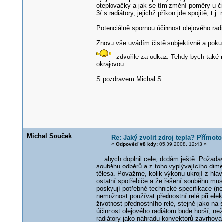
oteplovačky a jak se tím změní poměry u či
3/ s radiátory, jejichž příkon jde spojitě, t
Potenciálně spornou účinnost olejového radi
Znovu vše uvádím čistě subjektivně a poku
zdvořile za odkaz. Tehdy bych také mo
okrajovou.
S pozdravem Michal S.
Michal Souček
Re: Jaký zvolit zdroj tepla? Přímot
«
Odpověď #8 kdy:
05.09.2008, 12:43 »
... abych doplnil cele, dodám ještě: Požada
souběhu odběrů a z toho vyplývajícího dimen
tělesa. Považme, kolik výkonu ukrojí z hla
ostatní spotřebiče a že řešení souběhu musí
poskyují potřebné technické specifikace (ne
nemožnost používat přednostní relé při ele
životnost přednostního relé, stejně jako n
účinnost olejového radiátoru bude horší, n
radiátory jako náhradu konvektorů zavrhoval