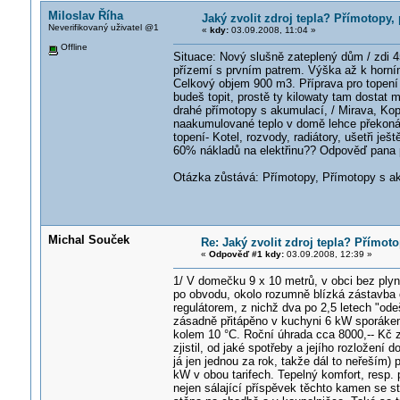
Miloslav Říha
Jaký zvolit zdroj tepla? Přímotopy,
Neverifikovaný uživatel @1
«
kdy:
03.09.2008, 11:04 »
Offline
Situace: Nový slušně zateplený dům / zdi 4
přízemí s prvním patrem. Výška až k horní
Celkový objem 900 m3. Příprava pro topení 
budeš topit, prostě ty kilowaty tam dostat 
drahé přímotopy s akumulací, / Mirava, Kopř
naakumulované teplo v domě lehce překoná do
topení- Kotel, rozvody, radiátory, ušetři ješ
60% nákladů na elektřinu?? Odpověď pana pr
Otázka zůstává: Přímotopy, Přímotopy s ak
Michal Souček
Re: Jaký zvolit zdroj tepla? Přímot
«
Odpověď #1 kdy:
03.09.2008, 12:39 »
1/ V domečku 9 x 10 metrů, v obci bez ply
po obvodu, okolo rozumně blízká zástavba 
regulátorem, z nichž dva po 2,5 letech "od
zásadně přitápěno v kuchyni 6 kW sporáke
kolem 10 °C. Roční úhrada cca 8000,-- Kč z
zjistil, od jaké spotřeby a jejího rozložen
já jen jednou za rok, takže dál to neřeším)
kW v obou tarifech. Tepelný komfort, resp.
nejen sálající příspěvek těchto kamen se st