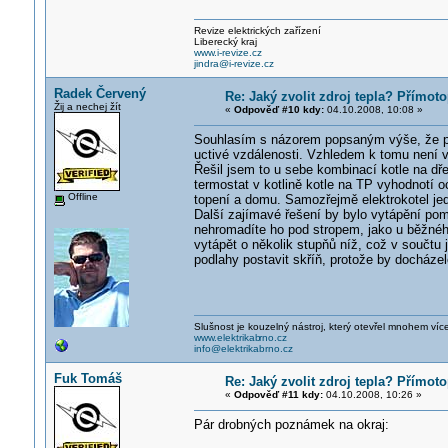
Revize elektrických zařízení
Liberecký kraj
www.i-revize.cz
jindra@i-revize.cz
Radek Červený
Re: Jaký zvolit zdroj tepla? Přímot
Žij a nechej žít
«
Odpověď #10 kdy:
04.10.2008, 10:08 »
Souhlasím s názorem popsaným výše, že pří
uctivé vzdálenosti. Vzhledem k tomu není v
Řešil jsem to u sebe kombinací kotle na dř
termostat v kotlině kotle na TP vyhodnotí 
Offline
topení a domu. Samozřejmě elektrokotel jed
Další zajímavé řešení by bylo vytápění pom
nehromadíte ho pod stropem, jako u běžnéh
vytápět o několik stupňů níž, což v součtu j
podlahy postavit skříň, protože by docháze
Slušnost je kouzelný nástroj, který otevřel mnohem víc
www.elektrikab
rno.cz
info@elektrikabrno.cz
Fuk Tomáš
Re: Jaký zvolit zdroj tepla? Přímot
«
Odpověď #11 kdy:
04.10.2008, 10:26 »
Pár drobných poznámek na okraj: