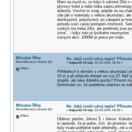
Mam na mysli to, ze kdyz k udrzeni 20st v 
plynovy kotel a nebo treba zapnu primotopy.
dulezita. Vsichni to znaji- prijede se na ch
zde jde o materialy s velkou akumulaci, ale
domky(orsil, polystyren)- po zatopeni je hne
pohodu snizi caste pretopeni mistnosti. Set
vzduch ma treba 24st, ale predmety jsou je
zima", i kdyz toto je fyzikalne nesmyslne
ruznych akci. 1000W je prece jen malo.
Miloslav Říha
Re: Jaký zvolit zdroj tepla? Přímot
Neverifikovaný uživatel @1
«
Odpověď #4 kdy:
05.09.2008, 08:39 »
Offline
Přihlédnu-li k domům s velkou akumulací je 
19 st a při příjezdu dotopit na cca 23. Než 
stupňů, ale také dobrého pocitu? Prosím m
Domnívám se, že podobnou otázkou se zabýv
Miloslav Říha
Re: Jaký zvolit zdroj tepla? Přímot
Neverifikovaný uživatel @1
«
Odpověď #5 kdy:
05.09.2008, 09:58 »
Offline
Oběma pánům, Jirkovi Š. i Jirkovi Kokešovi
to opravdu, že je jedno, čím do prostoru te
byly trvale potřebně teplé předměty, zdi a 