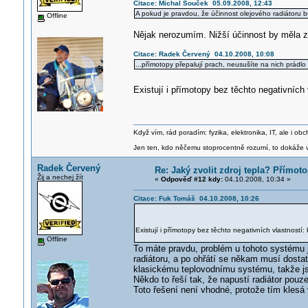
Citace: Michal Souček 05.09.2008, 12:43
A pokud je pravdou, že účinnost olejového radiátoru b
Offline
Nějak nerozumím. Nižší účinnost by měla zn
Citace: Radek Červený 04.10.2008, 10:08
...přímotopy přepalují prach, neusušíte na nich prádlo
Existují i přímotopy bez těchto negativních
Když vím, rád poradím: fyzika, elektronika, IT, ale i 
Jen ten, kdo něčemu stoprocentně rozumí, to dokáže vy
Radek Červený
Re: Jaký zvolit zdroj tepla? Přímot
Žij a nechej žít
«
Odpověď #12 kdy:
04.10.2008, 10:34 »
Citace: Fuk Tomáš 04.10.2008, 10:26
Existují i přímotopy bez těchto negativních vlastností:
Offline
To máte pravdu, problém u tohoto systému j
radiátoru, a po ohřátí se někam musí dosta
klasickému teplovodnímu systému, takže js
Někdo to řeší tak, že napustí radiátor pouz
Toto řešení není vhodné, protože tím klesá 