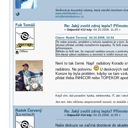
Slušnost je kouzelný nástroj, který otevřel mnohem víc
www.elektrikab
rno.cz
info@elektrikabrno.cz
Fuk Tomáš
Re: Jaký zvolit zdroj tepla? Přímot
«
Odpověď #13 kdy:
04.10.2008, 11:25 »
Citace: Radek Červený 04.10.2008, 10:34
To máte pravdu, problém u tohoto systému je v tom, ž
dostat přetlak vzniklý roztažením kapaliny. To řeší e
přímotopem.
Offline
Někdo to řeší tak, že napustí radiátor pouze z polovi
tím klesá výkon radiátoru a dochází k vnitřní korozi 
Není to tak černé. Např. radiátory Korado 
radiátoru. Ne polovinu
U deskových radiá
Koroze by byla problém, kdyby se tam vzd
přidat třeba INHICOR nebo TOPEKOR apod
Když vím, rád poradím: fyzika, elektronika, IT, ale i 
Jen ten, kdo něčemu stoprocentně rozumí, to dokáže vy
Radek Červený
Re: Jaký zvolit zdroj tepla? Přímot
Žij a nechej žít
«
Odpověď #14 kdy:
04.10.2008, 11:55 »
Naše diskuze se začíná dostávat do akade