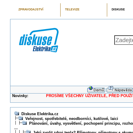
ZPRAVODAJSTVÍ
TELEVIZE
DISKUSE
Novinky:
PROSÍME VŠECHNY UŽIVATELE, PŘED POUŽITÍM 
Diskuse Elektrika.cz
Veřejnost, spotřebitelé, neodborníci, kutilové, laici
Plánování, úvahy, vysvětlení, pochopení principu, rozhod
...
Jaký zvolit zdroj tepla? Přímotopy, přímotopy s akumu