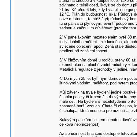
stěna na chodbě a v koupelničce. Také se 
zdviháno citelně dosti, ikdyž se do domu p
21 tis. Kč před 6 lety, kdy byla el. energie
12 °C. Plán do budoucnosti říká: Půdorys d
nové místnosti, tamtéž čtyřprůduchový komí
tuhá paliva či plynovým, event. podpořeno
sednou a začnu jim důvěřovat (protože tam
2/ V panelákovém nezatepleném bytě 88 m2,
individuálního měření - nic laciného, ale p
svlečené oblečení, apod. Žena stále důsledn
prodlení při zahájení topení.
3/ V činžovním domě u rodičů, stěny 60 až
rekonstrukci na ploché vodní radiátory + ka
Metalická regulace z jednotky v jediné, hlav
4/ Do mých 25 let byl mým domovem poctivá
litinovými vodními radiátory, pod bytem pro
Můj závěr - na trvalé bydlení jedině poctivé 
či solár.panely či krbem či krbovými kamny s
malé děti. Na bydlení s necelotýdenní přít
znamená horší vzduch. Chata či chalupa, kt
či chalupa, která nesnese promrznutí a je z
Sálavým panelům nejsem ochoten důvěřovat m
celková nepřirozenost).
Až se účinnost finančně dostupné fotovolt