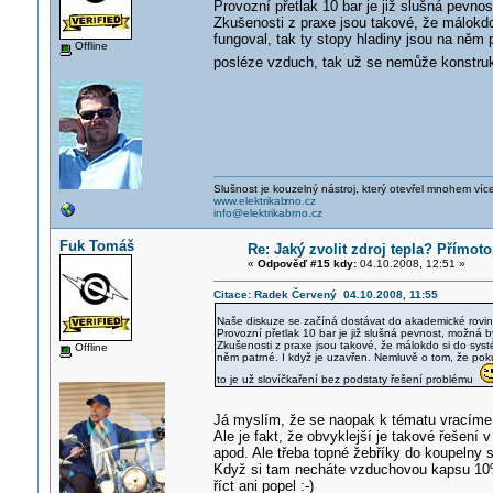
Provozní přetlak 10 bar je již slušná pevno
Zkušenosti z praxe jsou takové, že málokdo 
fungoval, tak ty stopy hladiny jsou na něm
Offline
posléze vzduch, tak už se nemůže konstrukč
Slušnost je kouzelný nástroj, který otevřel mnohem víc
www.elektrikab
rno.cz
info@elektrikabrno.cz
Fuk Tomáš
Re: Jaký zvolit zdroj tepla? Přímot
«
Odpověď #15 kdy:
04.10.2008, 12:51 »
Citace: Radek Červený 04.10.2008, 11:55
Naše diskuze se začíná dostávat do akademické rovi
Provozní přetlak 10 bar je již slušná pevnost, možná 
Zkušenosti z praxe jsou takové, že málokdo si do systém
Offline
něm patrné. I když je uzavřen. Nemluvě o tom, že po
to je už slovíčkaření bez podstaty řešení problému
Já myslím, že se naopak k tématu vracím
Ale je fakt, že obvyklejší je takové řešen
apod. Ale třeba topné žebříky do koupelny 
Když si tam necháte vzduchovou kapsu 10% 
říct ani popel :-)