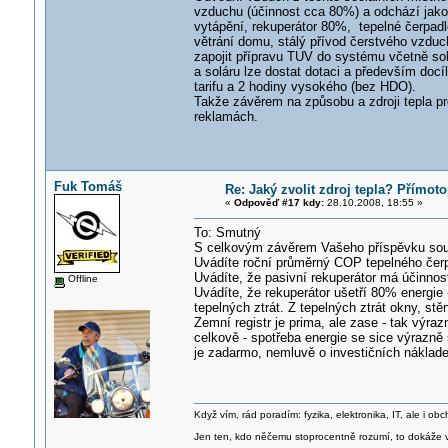
vzduchu (účinnost cca 80%) a odchází jak
vytápění, rekuperátor 80%, tepelné čerpad
větrání domu, stálý přívod čerstvého vzduch
zapojit přípravu TUV do systému včetně solá
a soláru lze dostat dotaci a především docíl
tarifu a 2 hodiny vysokého (bez HDO).
Takže závěrem na způsobu a zdroji tepla pro
reklamách.
Fuk Tomáš
Re: Jaký zvolit zdroj tepla? Přímot
«
Odpověď #17 kdy:
28.10.2008, 18:55 »
To: Smutný
S celkovým závěrem Vašeho příspěvku souh
Uvádíte roční průměrný COP tepelného čerpadl
Uvádíte, že pasivní rekuperátor má účinno
Offline
Uvádíte, že rekuperátor ušetří 80% energie -
tepelných ztrát. Z tepelných ztrát okny, stě
Zemní registr je prima, ale zase - tak výra
celkově - spotřeba energie se sice výrazně 
je zadarmo, nemluvě o investičních náklad
Když vím, rád poradím: fyzika, elektronika, IT, ale i 
Jen ten, kdo něčemu stoprocentně rozumí, to dokáže vy