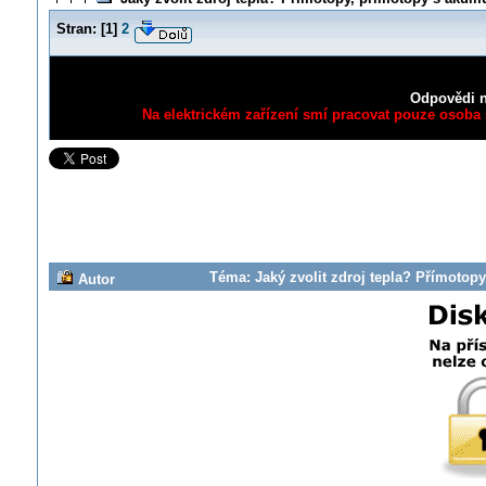
Stran:
[
1
]
2
Odpovědi n
Na elektrickém zařízení smí pracovat pouze osoba s
Téma: Jaký zvolit zdroj tepla? Přímotopy
Autor