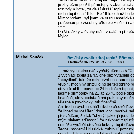
zvolit nejlevnější zdroj tepla- např. olejov
je zbytečné použít přímotopy s akumulací /
rozvody a kotel, za další dražší topidla mo
mohu topit cca 18 let. Po 18 letech už bude 
Mimochodem, byl jsem ve stanu americké ar
potřebnou pro všechny přístroje v něm i na v
*****
Další otázky a úvahy mám v dalším příspěvk
Mylda
Michal Souček
Re: Jaký zvolit zdroj tepla? Přímot
«
Odpověď #6 kdy:
05.09.2008, 10:06 »
... než vychladne náš vyhřátý dům na 5 °C 
1 vychladl zcela za 4,5 dne bez vytápění c
"nebydlení" tak, že celý první den jsou reg
vrub 4. mocniny snižujícího se teplotního 
dřevo či uhlí. Teprve po 24 hodinách topení,
ladíme přímotopy na 21 až 23 °C podle okol
finančně, ale v podstatě ani prakticky mo
tělesně a psychicky, tak finančně.
Ani trochu bych nechtěl nikoho přesvědčov
že ihned po rozšíření domu chci poctivé radi
přesvědčen, že tak "chytrý" jako, já jsou d
mým blahem zdůvodní, že nakonec zaplatím 
nemůžu vyrábět dřevěné brikety, topit dřev
Teorie, moderní i klasické, zahrnují pozna
poradit. Tak jsem si 6,5 let vedl grafy sp