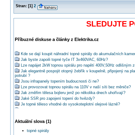
Stran:
[
1
]
2
SLEDUJTE 
Příbuzné diskuse a články z Elektrika.cz
Kde se dají koupit náhradní topné spirály do akumulačních kame
Jak byste zapoili topné tyče IT 3x460VAC, 60Hz?
Lze napájet 2kW topnou spirálu pro napětí 400V,50Hz odlišným 
Jak elegantně pospojit otopný žebřík v koupelně, připojený na pl
potrubí ?
Jsou infrapanely topením budoucnosti či ne?
Lze provozovat topnou spirálu na 110V v naší síti bez měniče?
Jak změřim tělesa bojleru jenž po několika dnech uhořívají?
Jaké SSR pro zapojení topení do hvězdy?
Je topné těleso vhodné do vysokoteplotní olejové lázně?
Na jaké napětí jsou odporové spirály ve starých akumulačních 
Ktore kúrenie (topení) je podle vas nejekonomičtějšie?
Aktuální slova (1)
Jak prodloužit životnost topné spirály?
Máte dobrý přehled o topných rohožích a kabelech?
topné spirály
Je možné tieto panely montovať do sádrokartónu?