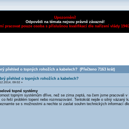
Upozornění!
Odpovědi na témata nejsou právně závazné!
mí pracovat pouze osoba s příslušnou kvalifikací dle nařízení vlády 194
rý přehled o topných rohožích a kabelech? (Přečteno 7163 krát)
brý přehled o topných rohožích a kabelech?
12.2014, 09:02 »
elové topné systémy
st topným systémům dříve, než se zima zeptá, na čem jsme pracovali v lé
co řeší problém topení nebo rozmrazování. Tentokrát nejde o silný vázaný ka
Seznamte se s možnostmi a nechte si zaslat souhrn technických informací dle