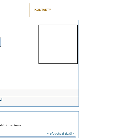
KONTAKTY
.!
ohlíží toto téma.
« předchozí
další »