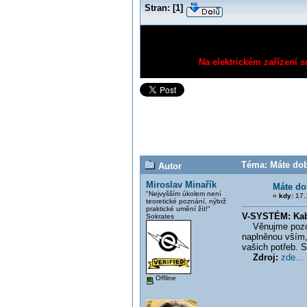
Stran:
[
1
]
Na elektrickém zařízení s
Téma: Máte dob
Autor
Miroslav Minařík
Máte do
"Nejvyšším úkolem není
«
kdy:
17.
teoretické poznání, nýbrž
praktické umění žít!"
V-SYSTÉM: Kab
Sokrates
Věnujme pozorno
naplněnou vším, 
vašich potřeb. 
Zdroj:
zde...
Offline