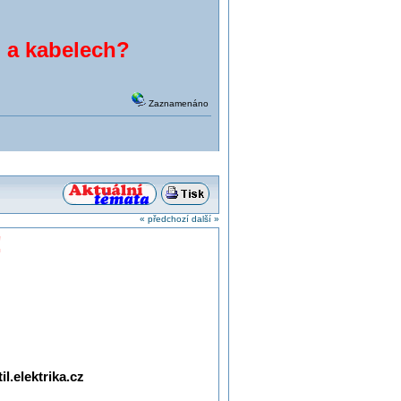
 a kabelech?
Zaznamenáno
« předchozí
další »
!
l.elektrika.cz