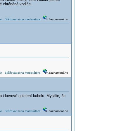
né chráněné vodiče.
vi
Stěžovat si na moderátora
Zaznamenáno
vi
Stěžovat si na moderátora
Zaznamenáno
 i kovové opletení kabelu. Myslíte, že
vi
Stěžovat si na moderátora
Zaznamenáno