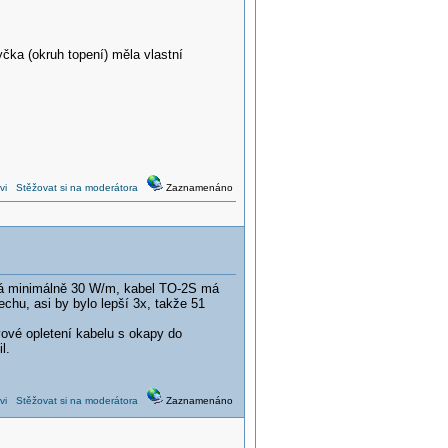
čka (okruh topení) měla vlastní
vi
Stěžovat si na moderátora
Zaznamenáno
vá minimálně 30 W/m, kabel TO-2S má
chu, asi by bylo lepší 3x, takže 51
ové opletení kabelu s okapy do
l.
vi
Stěžovat si na moderátora
Zaznamenáno