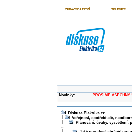
ZPRAVODAJSTVÍ
TELEVIZE
Novinky:
PROSÍME VŠECHNY UŽIVAT
Diskuse Elektrika.cz
Veřejnost, spotřebitelé, neodborní
Plánování, úvahy, vysvětlení, 
...
Jaký proudový chránič pro 