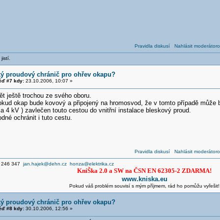
Pravidla diskusí
Nahlásit moderátoro
jistí.
ký proudový chránič pro ohřev okapu?
ď #7 kdy:
23.10.2006, 10:07 »
ět ještě trochou ze svého oboru.
ud okap bude kovový a připojený na hromosvod, že v tomto případě může b
ca 4 kV ) zavlečen touto cestou do vnitřní instalace bleskový proud.
dné ochránit i tuto cestu.
Pravidla diskusí
Nahlásit moderátoro
7 246 347
jan.hajek@dehn.cz
honza@elektrika.cz
KníŠka 2.0 a SW na ČSN EN 62305-2 ZDARMA!
www.kniska.eu
Pokud váš problém souvisí s mým příjmem, rád ho pomůžu vyřešit!
ký proudový chránič pro ohřev okapu?
ď #8 kdy:
30.10.2006, 12:56 »