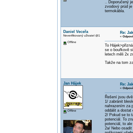
.. Doporučený j
zvodový prúd j
termokábla.
Daniel Veceřa
Re: Ja
Neverifikovaný uživatel @1
«
Odpově
Offline
To Hájek>přizná
se o bouřkově si
letech měli 2x 
Takže na tom za
Jan Hájek
Re: Ja
«
Odpově
Řešení jsou dvě
1/ zabránit ble
nahrazením za pl
oddálit a dosta
Offline
2/ Pokud se to t
potenciál. To z
potenciál, to al
2a/ Nebo osadit
poškození všeho