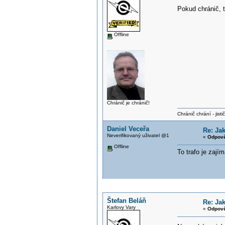
Pokud chránič, 
Offline
Chránič je chránič!
Chránič chrání - jistič 
Daniel Veceřa
Re: Ja
Neverifikovaný uživatel @1
«
Odpově
Offline
To trafo je zají
Štefan Beláň
Re: Ja
Karlovy Vary
«
Odpově