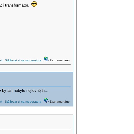
ací transformátor.
vi
Stěžovat si na moderátora
Zaznamenáno
by asi nebylo nejlevnější...
vi
Stěžovat si na moderátora
Zaznamenáno