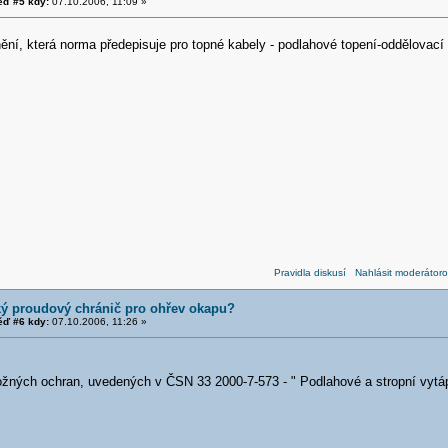
ď #5 kdy:
07.10.2006, 11:09 »
ění, která norma předepisuje pro topné kabely - podlahové topení-oddělovací
Pravidla diskusí
Nahlásit moderátoro
ký proudový chránič pro ohřev okapu?
ď #6 kdy:
07.10.2006, 11:26 »
ožných ochran, uvedených v ČSN 33 2000-7-573 - " Podlahové a stropní vytá