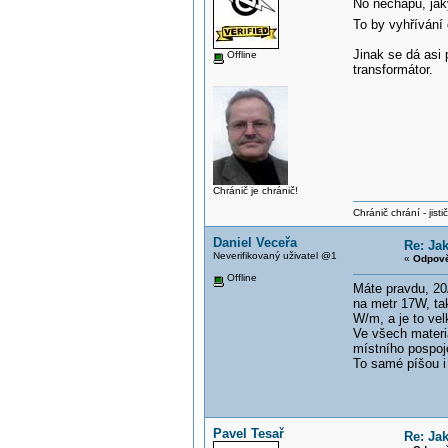
No nechápu, ja
To by vyhřívání
Jinak se dá asi
Offline
transformátor.
Chránič je chránič!
Chránič chrání - jistič 
Daniel Veceřa
Re: Ja
Neverifikovaný uživatel @1
«
Odpově
Offline
Máte pravdu, 20
na metr 17W, tak
W/m, a je to ve
Ve všech materi
místního pospoj
To samé píšou i 
Pavel Tesař
Re: Ja