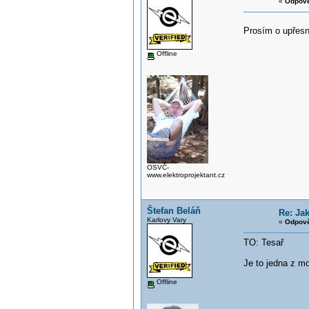
«
Odpově
Prosím o upřesn
Offline
OSVČ-
www.elektroprojektant.cz
Štefan Beláň
Re: Ja
Karlovy Vary
«
Odpově
TO: Tesař
Je to jedna z m
Offline