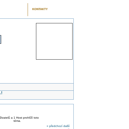
KONTAKTY
.!
živatelů a 1 Host prohlíží toto
téma.
« předchozí
další