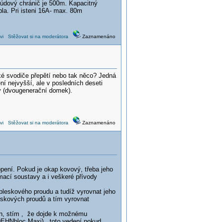
rúdový chránič je 500m. Kapacitný
bla. Pri isteni 16A- max. 80m
vi
Stěžovat si na moderátora
Zaznamenáno
é svodiče přepětí nebo tak něco? Jedná
í nejvyšší, ale v posledních deseti
y (dvougenerační domek).
vi
Stěžovat si na moderátora
Zaznamenáno
opení. Pokud je okap kovový, třeba jeho
ímací soustavy a i veškeré přívody
 bleskového proudu a tudíž vyrovnat jeho
eskových proudů a tím vyrovnat
en, stím , že dojde k možnému
DEHNbloc Maxi), toto vedení pokud