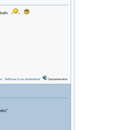
 trafo.
.
vi
Stěžovat si na moderátora
Zaznamenáno
pění"