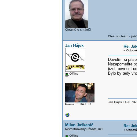
Chránič je chránič!
Chránič chrání - jistič 
Jan Hájek
Re: Ja
«
Odpově
Dovolím si přisp
Nezapomeňte pok
(izol. pevnost c
Bylo by tedy vho
Offline
Jan Hájek +420 73
Prostě .... HÁJEK!
Milan Jaškanič
Re: Ja
Neverifikovaný uživatel @1
«
Odpově
Offline