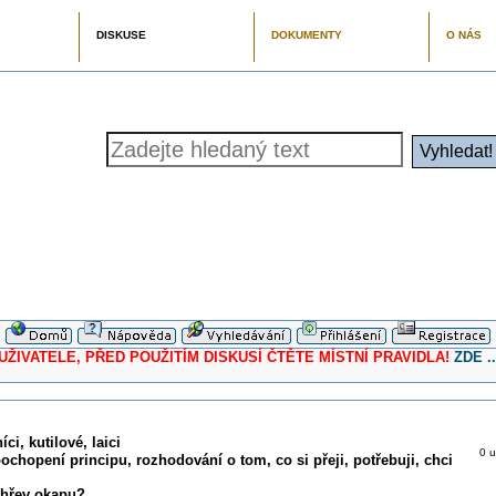
DISKUSE
DOKUMENTY
O NÁS
ELE, PŘED POUŽITÍM DISKUSÍ ČTĚTE MÍSTNÍ PRAVIDLA!
ZDE ..
ci, kutilové, laici
0 u
pochopení principu, rozhodování o tom, co si přeji, potřebuji, chci
ohřev okapu?