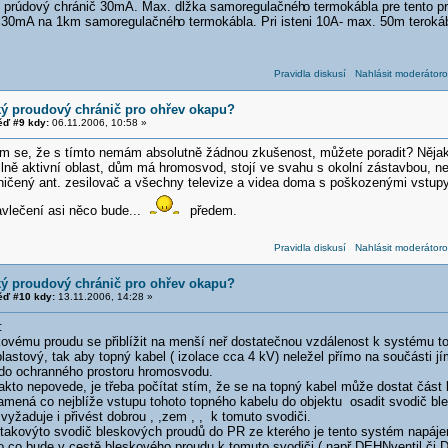
e prúdový chránič 30mA. Max. dĺžka samoregulačnéh
o termokábla pre tento p
e 30mA na 1km samoregulačnéh
o termokábla. Pri isteni 10A- max. 50m teroká
Pravidla diskusí
Nahlásit moderátoro
ký proudový chránič pro ohřev okapu?
ď #9 kdy:
06.11.2006, 10:58 »
m se, že s tímto nemám absolutně žádnou zkušenost, můžete poradit? Nějak
lně aktivní oblast, dům má hromosvod, stojí ve svahu s okolní zástavbou, nen
zničený ant. zesilovač a všechny televize a videa doma s poškozenými vstup
vlečení asi něco bude...
předem.
Pravidla diskusí
Nahlásit moderátoro
ký proudový chránič pro ohřev okapu?
ď #10 kdy:
13.11.2006, 14:28 »
:
skovému proudu se přiblížit na menší neř dostatečnou vzdálenost k systému t
astový, tak aby topný kabel ( izolace cca 4 kV) neležel přímo na součásti j
t do ochranného prostoru hromosvodu.
akto nepovede, je třeba počítat stím, že se na topný kabel může dostat část
namená co nejblíže vstupu tohoto topného kabelu do objektu osadit svodič bl
e vyžaduje i přivést dobrou , ,zem , , k tomuto svodiči.
 takovýto svodič bleskových proudů do PR ze kterého je tento systém napáj
 co bude v cestě bleskového proudu k tomuto svodiči ( např DEHNventil či 