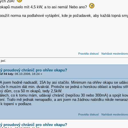
kých 20A!
 okapů muselo mít 4,5 kW, a to asi nemá! Nebo ano?
 použít norma na podlahové vytápění, kde je požadavek, aby každá topná smy
Pravidla diskusí
Nahlásit moderátoro
jistí.
ký proudový chránič pro ohřev okapu?
ď #4 kdy:
06.10.2006, 16:24 »
A jsem hodně nadsadil, 15A by asi stačilo. Minimum na ohřev okapu se udá
že h musím dát min. dvakrát. Protože se jedná o horskou oblast a teplou stře
lký dům, cca 50 m okapů, tedy 2,5kW.
álech, co k tomu mám, udávají chránič (nepíšou 30 nebo 300mA) a spojit kov
ení. Trafo mě jednak nenapadlo, a ani jsem na žádnou nabídku nikde nenarazi
k topení v podlaze.
Pravidla diskusí
Nahlásit moderátoro
ký proudový chránič pro ohřev okapu?