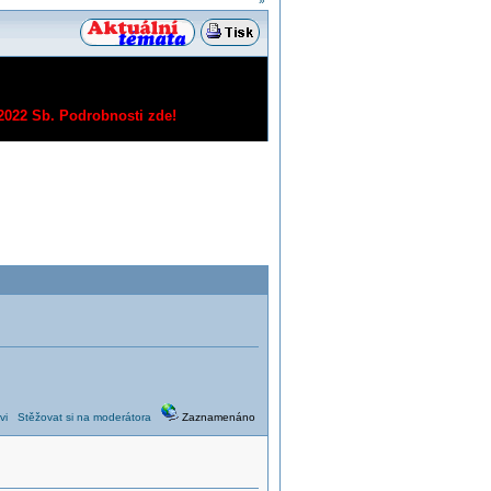
»
/2022 Sb.
Podrobnosti zde!
vi
Stěžovat si na moderátora
Zaznamenáno