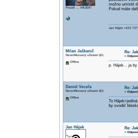
možno umístit d
Prostě .... HÁJEK!
Pokud máte dalš
Jan Hájek +420 73
Milan Jaškanič
Re: Ja
Neverifikovaný uživatel @1
«
Odpově
Offline
p. Hájek... ja b
Daniel Veceřa
Re: Ja
Neverifikovaný uživatel @1
«
Odpově
Offline
To Hájek>jediná 
by svodič blesk
Jan Hájek
Re: Ja
«
Odpově