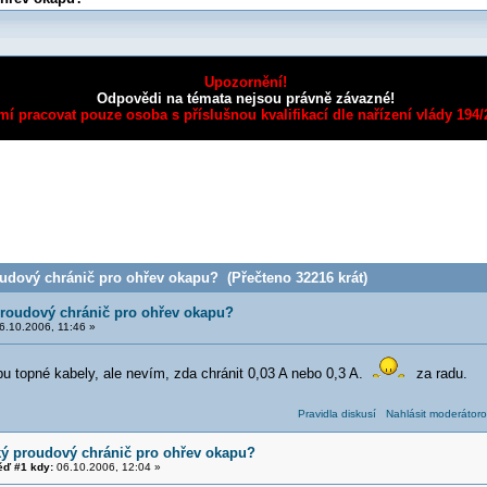
Upozornění!
Odpovědi na témata nejsou právně závazné!
mí pracovat pouze osoba s příslušnou kvalifikací dle nařízení vlády 194
udový chránič pro ohřev okapu? (Přečteno 32216 krát)
roudový chránič pro ohřev okapu?
.10.2006, 11:46 »
pu topné kabely, ale nevím, zda chránit 0,03 A nebo 0,3 A.
za radu.
Pravidla diskusí
Nahlásit moderátoro
ký proudový chránič pro ohřev okapu?
ď #1 kdy:
06.10.2006, 12:04 »