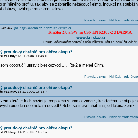
o stíněného profilu, tak aby se zabránilo nežádoucí elmg. indukci na souběž
í dotazy, nváhejte mne kontaktovat.
Pravidla diskusí
Nahlásit moderátoro
7 246 347
jan.hajek@dehn.cz
honza@elektrika.cz
KníŠka 2.0 a SW na ČSN EN 62305-2 ZDARMA!
www.kniska.eu
Pokud váš problém souvisí s mým příjmem, rád ho pomůžu vyřešit!
ký proudový chránič pro ohřev okapu?
ď #11 kdy:
13.11.2006, 14:46 »
y som doporučíl upraviť bleskozvod .... Rs-2 a menej Ohm.
Pravidla diskusí
Nahlásit moderátoro
ký proudový chránič pro ohřev okapu?
ď #12 kdy:
13.11.2006, 16:12 »
zem která je k dispozici je propojena s hromosvodem, ke kterému je připojeno
ových proudů něco někam odvedl? Nebo se musí tahat jiná, oddělená zem?
Pravidla diskusí
Nahlásit moderátoro
ký proudový chránič pro ohřev okapu?
ď #13 kdy:
14.11.2006, 13:28 »