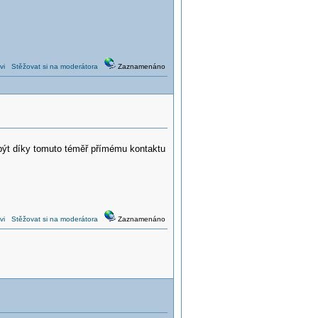
vi
Stěžovat si na moderátora
Zaznamenáno
ýt díky tomuto téměř přímému kontaktu
vi
Stěžovat si na moderátora
Zaznamenáno