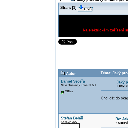
Stran:
[
1
]
Na elektrickém zařízení s
Téma: Jaký pro
Autor
Daniel Veceřa
Jaký p
Neverifikovaný uživatel @1
«
kdy:
06
Offline
Chci dát do oka
Štefan Beláň
Re: Ja
Karlovy Vary
«
Odpově