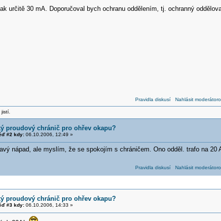
tak určitě 30 mA. Doporučoval bych ochranu oddělením, tj. ochranný oddělov
Pravidla diskusí
Nahlásit moderátoro
jistí.
ký proudový chránič pro ohřev okapu?
ď #2 kdy:
06.10.2006, 12:49 »
mavý nápad, ale myslím, že se spokojím s chráničem. Ono odděl. trafo na 20 A 
Pravidla diskusí
Nahlásit moderátoro
ký proudový chránič pro ohřev okapu?
ď #3 kdy:
06.10.2006, 14:33 »