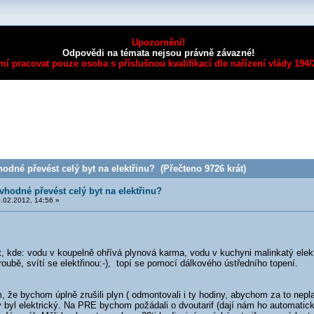
Upozornění!
Odpovědi na témata nejsou právně závazné!
mí pracovat pouze osoba s příslušnou kvalifikací dle nařízení vlády 194
odné převést celý byt na elektřinu? (Přečteno 9726 krát)
vhodné převést celý byt na elektřinu?
.02.2012, 14:56 »
, kde: vodu v koupelně ohřívá plynová karma, vodu v kuchyni malinkatý elekt
troubě, svítí se elektřinou:-), topí se pomocí dálkového ústředního topení.
ím, že bychom úplně zrušili plyn ( odmontovali i ty hodiny, abychom za to neplat
 byl elektrický. Na PRE bychom požádali o dvoutarif (dají nám ho automaticky n