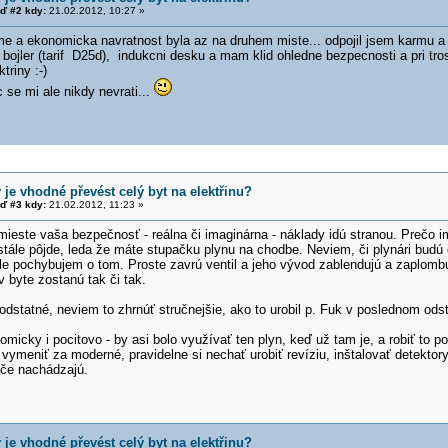
ď #2 kdy:
21.02.2012, 10:27 »
me a ekonomicka navratnost byla az na druhem miste... odpojil jsem karmu a 
l bojler (tarif D25d), indukcni desku a mam klid ohledne bezpecnosti a pri tro
triny :-)
c se mi ale nikdy nevrati...
 je vhodné převést celý byt na elektřinu?
ď #3 kdy:
21.02.2012, 11:23 »
mieste vaša bezpečnosť - reálna či imaginárna - náklady idú stranou. Prečo
tále pôjde, leda že máte stupačku plynu na chodbe. Neviem, či plynári budú 
ale pochybujem o tom. Proste zavrú ventil a jeho vývod zablendujú a zaplomb
 byte zostanú tak či tak.
dstatné, neviem to zhrnúť stručnejšie, ako to urobil p. Fuk v poslednom odst
icky i pocitovo - by asi bolo využívať ten plyn, keď už tam je, a robiť to 
 vymeniť za moderné, pravidelne si nechať urobiť revíziu, inštalovať detektor
iče nachádzajú.
 je vhodné převést celý byt na elektřinu?