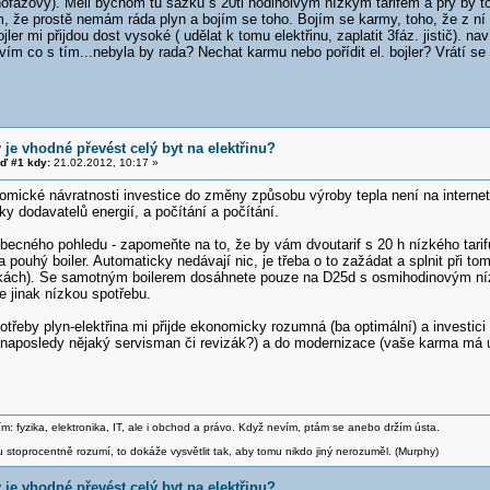
ednofázový). Měli bychom tu sazku s 20ti hodinoivým nízkým tarifem a prý by t
, že prostě nemám ráda plyn a bojím se toho. Bojím se karmy, toho, že z ní 
jler mi přijdou dost vysoké ( udělat k tomu elektřinu, zaplatit 3fáz. jistič). na
ím co s tím...nebyla by rada? Nechat karmu nebo pořídit el. bojler? Vrátí se
 je vhodné převést celý byt na elektřinu?
ď #1 kdy:
21.02.2012, 10:17 »
mické návratnosti investice do změny způsobu výroby tepla není na interneto
ky dodavatelů energií, a počítání a počítání.
becného pohledu - zapomeňte na to, že by vám dvoutarif s 20 h nízkého tarifu
 pouhý boiler. Automaticky nedávají nic, je třeba o to zažádat a splnit při tom
ách). Se samotným boilerem dosáhnete pouze na D25d s osmihodinovým nízký
e jinak nízkou spotřebu.
třeby plyn-elektřina mi přijde ekonomicky rozumná (ba optimální) a investic
 naposledy nějaký servisman či revizák?) a do modernizace (vaše karma má ur
m: fyzika, elektronika, IT, ale i obchod a právo. Když nevím, ptám se anebo držím ústa.
stoprocentně rozumí, to dokáže vysvětlit tak, aby tomu nikdo jiný nerozuměl. (Murphy)
 je vhodné převést celý byt na elektřinu?