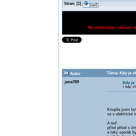
Stran:
[
1
]
Na elektrickém zařízení s
Téma: Kdy je vh
Autor
jana789
Kdy je 
«
kdy:
20
Koupila jsem byt
se v elektrické 
A teď:
přítel přišel s t
a taky sporák by