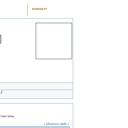
KONTAKTY
.!
í toto téma.
« předchozí
další »