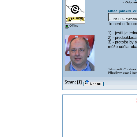
«
Odpově
Citace: jana789 20
.... Na PRE bychom p
To není o "koupe
Offline
1) - jestli je j
2) - předpokládá
3) - protože by s
může udělat oka
Jako tvrdá Chodská p
Příspěvky psané kur
Stran:
[
1
]