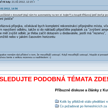
ď #4 kdy:
21.02.2012, 12:15 »
.02.2012, 14:56
ožádali o dvoutarif (dají nám ho automaticky na ten el. bojler?) a koupili třífázový jistič (teď je je
ní jističe"
ednofázová přípojka, očekával bych kompletní rekonstrukci přípojného místa, vč
m navýšení odběru, takže si do nákladů připočtěte poplatek za "zvýšení ampé
e měl zvýšit odběr, je třeba začít dotazem u dodavatele, jestli má "rezervu", j
mžitě nebo v jakém časovém horizontu
alice nemám rád přísloví o tom, že moudřejší ustoupí. Když moudřejší ustoupí, hlupák si prosad
zívou berte s velkou rezervou a nadhledem :-)
SLEDUJTE PODOBNÁ TÉMATA ZDE
Příbuzné diskuse a články z Kuti
Kolik by přibližně stálo předělání 
Co požadovat po řemeslnících za 