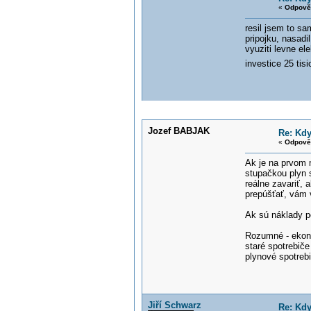
«
Odpově
resil jsem to sa
pripojku, nasadi
vyuziti levne elek
investice 25 tisi
Jozef BABJAK
Re: Kdy
«
Odpově
Ak je na prvom 
stupačkou plyn s
reálne zavariť, 
prepúšťať, vám v
Ak sú náklady po
Rozumné - ekonom
staré spotrebiče
plynové spotreb
Jiří Schwarz
Re: Kdy