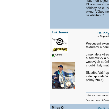
jistič (teď je j
Plus vidím v tom
náklady na el. bo
plynu. Vůbec nev
na elektřinu?
Fuk Tomáš
Re: Kdy
«
Odpově
Posouzení ekono
fakturami a cení
Jinak ale z všeo
Offline
automaticky a na
webových stránk
v době, kdy mát
Skladba Vaší spo
viděl spotřebiče
pěkný žrout).
Když vím, rád poradí
Jen ten, kdo něčemu 
Milos O.
Re: Kdy