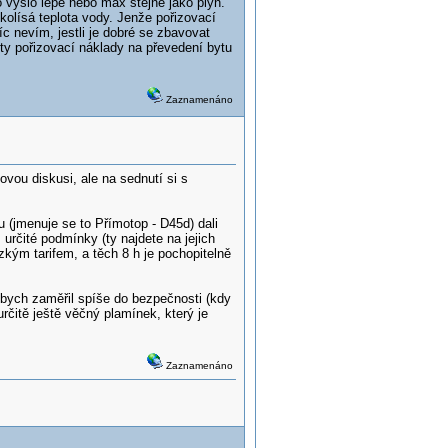
o vyšlo lépe nebo max stejně jako plyn.
kolísá teplota vody. Jenže pořizovací
víc nevím, jestli je dobré se zbavovat
 ty pořizovací náklady na převedení bytu
Zaznamenáno
vou diskusi, ale na sednutí si s
 (jmenuje se to Přímotop - D45d) dali
 určité podmínky (ty najdete na jejich
m tarifem, a těch 8 h je pochopitelně
i bych zaměřil spíše do bezpečnosti (kdy
čitě ještě věčný plamínek, který je
Zaznamenáno