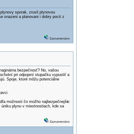
plynovy sporak, zrusil plynovou
se snazeni a planovani i dobry pocit z
Zaznamenáno
 imaginárna bezpečnosť? No, vašou
ochotní pri odpojení stupačku vypustiť a
ujú. Spoje, ktoré môžu potenciálne
avci.
podľa možnosti čo možho najbezpečnejši
e:
y úniku plynu v miestnostiach, kde sa
Zaznamenáno