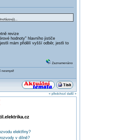
dnofázový)...
etně revize
rové hodnoty" hlavního jističe
estli mám přidělí vyšší odběr, jestli to
Zaznamenáno
í nesmysl!
« předchozí
další »
!
l.elektrika.cz
rozvodu elektřiny?
rozvody v dílně?