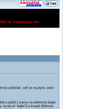
/2022 Sb.
Podrobnosti zde!
rický průtokáč, vaří se na plynu, peče
ili) a přešli z karmy na elektrický bojler
a ten el. bojler?) a koupili třífázový