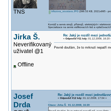
TNS
trifazova_soustava.JPG
(396.53 KB, 2021x995 - pro
Kontáž a servis strojů, přístrojů, elektrických i elektroni
Specializace na servis vstřikovacích lisů a vytlačovacích 
Jirka Š.
Re: Jaký je rozdíl mezi jedno
«
Odpověď #11 kdy:
01.12.2008, 16:20 
Neverifikovaný
Pevně doufám, že to mrknutí nepatří m
uživatel @1
Offline
Josef
Re: Jaký je rozdíl mezi jednofáz
«
Odpověď #12 kdy:
01.12.2008, 17:04 »
Drda
Citace: Jirka Š. 01.12.2008, 16:20
Pevně doufám, že to mrknutí nepatří mě, pane Drdo..