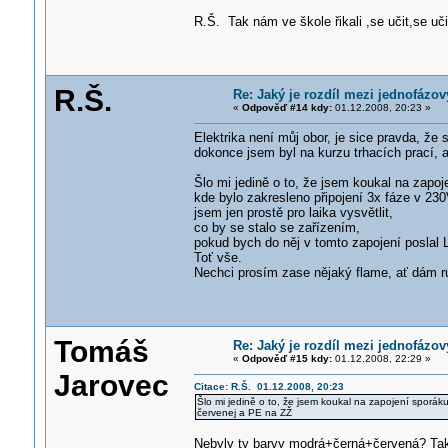
R.Š. Tak nám ve škole řikali ,se učit,se uči
R.Š.
Re: Jaký je rozdíl mezi jednofáz
«
Odpověď #14 kdy:
01.12.2008, 20:23 »
Elektrika není můj obor, je sice pravda, ž
dokonce jsem byl na kurzu trhacích prací, a
Šlo mi jedině o to, že jsem koukal na zapoj
kde bylo zakresleno připojení 3x fáze v 230
jsem jen prostě pro laika vysvětlit,
co by se stalo se zařízením,
pokud bych do něj v tomto zapojení poslal L
Toť vše.
Nechci prosím zase nějaký flame, ať dám ruc
Tomáš
Re: Jaký je rozdíl mezi jednofáz
«
Odpověď #15 kdy:
01.12.2008, 22:29 »
Jarovec
Citace: R.Š. 01.12.2008, 20:23
Šlo mi jedině o to, že jsem koukal na zapojení sporák
červenej a PE na ZŽ
Nebyly ty barvy modrá+černá+červená? Tak 