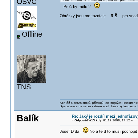
OSVČ
Proč by mělo ?
Obrázky jsou pro tazatele
R.Š.
pro snadn
Offline
TNS
Kontáž a servis strojů, přístrojů, elektrických i elektroni
Specializace na servis vstřikovacích lisů a vytlačovacích 
Balík
Re: Jaký je rozdíl mezi jednofáz
«
Odpověď #13 kdy:
01.12.2008, 17:12 »
Josef Drda :
No a te´d to musí pochopit 