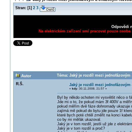
Stran:
[
1
]
2
3
Odpovědi n
Na elektrickém zařízení smí pracovat pouze osoba s
Téma: Jaký je rozdíl mezi jednofázovým 
Autor
R.Š.
Jaký je rozdíl mezi jednofázovým
«
kdy:
30.11.2008, 21:57 »
Byl by někdo ochoten mi vysvětlit něco o fá
Jde mi o to, že pokud mám 3f 400V a měřím
pokud měřím dvě fáze dohromady ukazuje m
zajímá mě pokud do bytu jde pouze 1f kterou
které bych poté chtěl změřit na konci kabel
co by mi měřák ukazoval.
Jaký je v tom rozdíl, jestli už jde z elektr
Jaký je v tom rozdíl a proč?