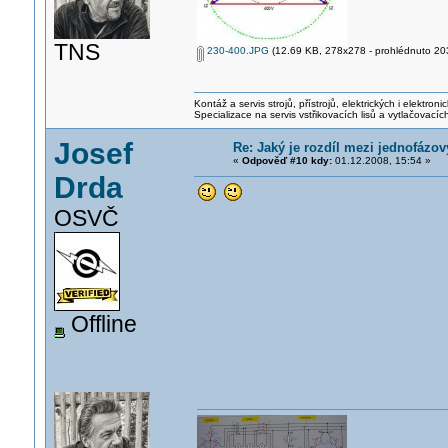
TNS
230-400.JPG
(12.69 KB, 278x278 - prohlédnuto 203
Kontáž a servis strojů, přístrojů, elektrických i elektroni
Specializace na servis vstřikovacích lisů a vytlačovacích 
Josef
Re: Jaký je rozdíl mezi jednofáz
«
Odpověď #10 kdy:
01.12.2008, 15:54 »
Drda
OSVČ
Offline