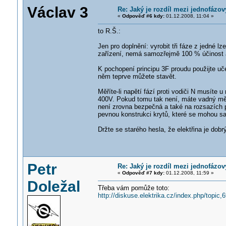
Václav 3
Re: Jaký je rozdíl mezi jednofáz
«
Odpověď #6 kdy:
01.12.2008, 11:04 »
to R.Š.:
Jen pro doplnění: vyrobit tři fáze z jedné l
zařízení, nemá samozřejmě 100 % účinost a 
K pochopení principu 3F proudu použijte uč
něm teprve můžete stavět.
Měříte-li napětí fází proti vodiči N musít
400V. Pokud tomu tak není, máte vadný měříc
není zrovna bezpečná a také na rozsazích pr
pevnou konstrukci krytů, které se mohou s
Držte se starého hesla, že elektřina je dobrý
Petr
Re: Jaký je rozdíl mezi jednofáz
«
Odpověď #7 kdy:
01.12.2008, 11:59 »
Doležal
Třeba vám pomůže toto:
http://diskuse.elektrika.cz/index.php/topic,