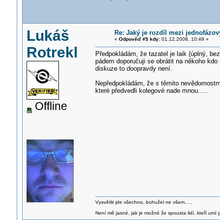
Lukáš
Re: Jaký je rozdíl mezi jednofáz
«
Odpověď #5 kdy:
01.12.2008, 10:49 »
Rotrekl
Předpokládám, že tazatel je laik (úplný, bez
pádem doporučuji se obrátit na někoho kdo 
diskuze to doopravdy není.
Nepředpokládám, že s těmito nevědomostmi n
které předvedli kolegové nade mnou.....
Offline
Vysvětlit jde všechno, bohužel ne všem.....
Není mě jasné, jak je možné že spousta lidí, kteří umí p