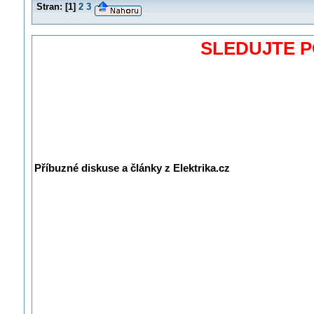
Stran:
[
1
]
2
3
SLEDUJTE 
Příbuzné diskuse a články z Elektrika.cz