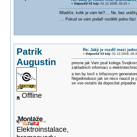
«
Odpověď #2 kdy:
01.12.2008, 00:25 »
Mladíče, kolik je vám let?.... Ne, bez urá
.... Pokud se vám podaří rozdělit jednu fáz
Patrik
Re: Jaký je rozdíl mezi jed
«
Odpověď #3 kdy:
01.12.2008, 06:3
Augustin
presne jak Vam psal kolega Svejkovs
zakladnich informaci o elektrotechni
a ten by tocil s trifazovym generator
Nejjednodussi jak se neco naucit je 
se vse ostatni da dopocitat pripadne 
Offline
Elektroinstalace,