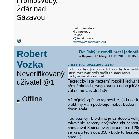
hromosvody,
Žďár nad
Sázavou
Elektroinstala
ce
Hromosvody
Revize
Výškové práce
http://www.montaze.org
Robert
Re: Jaký je rozdíl mezi jedno
«
Odpověď #4 kdy:
01.12.2008, 10:35 »
Vozka
Citace: R.Š. 30.11.2008, 21:57
pokud do bytu jde pouze 1f kterou bych teoreticky
Neverifikovaný
které bych poté chtěl změřit na konci kabelu
co by mi měřák ukazoval.
uživatel @1
Teoreticky jste (textem) rozdělil jednu f
přes čokoládu, wago svorku nebo jak? 
vůbec ne vašich 350V.
Offline
Až nějaký způsob vymyslíte, (a bude fu
elektřiny vám poděkuje, neboť budou moc
dodavatele...
Teď vážněji. Elektřina je už docela vel
takovéhle servery k výměně zkušeností),
namalovat 3 sinusovky posunuté o 120st
se vzalo těch cca 350 - bude to
bezpeč
apod...)