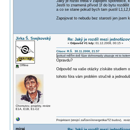
Jaký je rozdíl třeba v zapojení spotřebiče,
Jestli to znamená přívod 1f do bytu rozdělit 
a co se stane pokud bych tam pustil L1,L2
Zapojovat to nebudu bez starosti jen jsem 
Jirka Š. Svejkovský
Re: Jaký je rozdíl mezi jednofáz
«
Odpověď #1 kdy:
01.12.2008, 00:15 »
Citace: R.Š. 30.11.2008, 21:57
pokud měřím dvě fáze dohromady ukazuje mi to kole
Opravdu?
Offline
Odpověď na vaše otázky získáte studiem obo
tohoto fóra vám problém stručně a jednoduš
Chomutov, projekty, revize
E1A, E1B, E1-C2
Projektant (strojní zařízení/energetika/TZ budov), rev
miraj
Re: Jaký je rozdíl mezi jednofáz