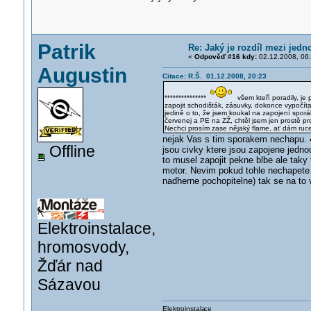
Patrik
Re: Jaký je rozdíl mezi jed
«
Odpověď #16 kdy:
02.12.2008, 06:
Augustin
Citace: R.Š. 01.12.2008, 20:23
***************
všem kteří poradily, je 
zapojit schodišták, zásuvky, dokonce vypočíta
jedině o to, že jsem koukal na zapojení spor
červenej a PE na ZŽ, chtěl jsem jen prostě pro
Nechci prosím zase nějaký flame, ať dám ruce 
nejak Vas s tim sporakem nechapu. 
Offline
jsou civky ktere jsou zapojene jednou
to musel zapojit pekne blbe ale taky
motor. Nevim pokud tohle nechapete a
nadherne pochopitelne) tak se na to 
Elektroinstalace,
hromosvody,
Žďár nad
Sázavou
Elektroinstala
ce