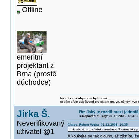
Offline
emeritní
projektant z
Brna (prostě
důchodce)
Na zdraví a abychom byli lidmi
to vám přeje celoživotní projektant nn, vn, někdy i vvn
Jirka Š.
Re: Jaký je rozdíl mezi jedno
«
Odpověď #8 kdy:
01.12.2008, 13:37 »
Neverifikovaný
Citace: Robert Vozka 01.12.2008, 10:35
uživatel @1
...zkuste si pro začátek namalovat 3 sinusovky po
A koukejte se tak dlouho, až zjistíte,