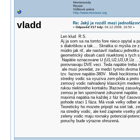
Hromosvody
Revize
Výškové práce
http://www.montaze.org
vladd
Re: Jaký je rozdíl mezi jednofáz
«
Odpověď #17 kdy:
04.12.2008, 16:50 »
Len klud R.S.
Aj ja som sa na tomto fore nieco opytal a 
s diakritikou a tak.... Skratka si myslia ze 
múdro jak riť, ale nastaviť riadiacu jednot
geometrický obsah casti niuektorej s tych s
Napätie oznacovane U (U1,U2,U3,Uf,Uz....) 
porovnavaju DVE veci. Teda napätie treba 
ale musi povedat, ze medzi tymito dvoma b
tzv. fazove napätie-380V. Medi hociktorou
stredny vodic sa vyuziva zem-pôda a preto 
zemový vodic nahradený klasickým medeným
rukou niektorého kontaktu 3fazovej zasuvk
zemou je len spomínané zdruzené napätie. 
maximá napätia na každej z fáz byť časovo 
pohode staci 1 fáza. Má vsak velky odber a 
Teoreticky ho mozete pripojit na siet tak, 
na stredny vodic, ale ked zapnete vsetky pl
zeleny vodic maju rovnaky potencial-potenc
poruchy bude výrazne ohrozená.