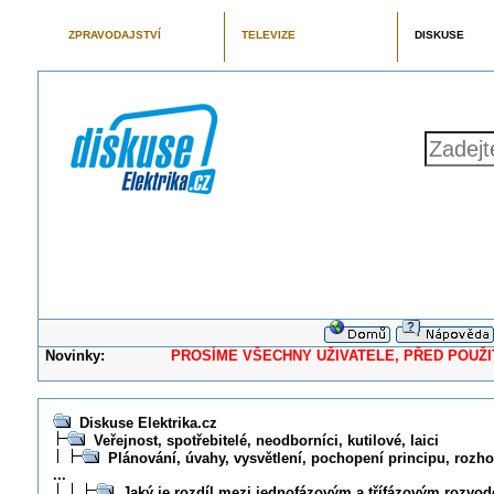
ZPRAVODAJSTVÍ
TELEVIZE
DISKUSE
Novinky:
PROSÍME VŠECHNY UŽIVATELE, PŘED POUŽITÍM 
Diskuse Elektrika.cz
Veřejnost, spotřebitelé, neodborníci, kutilové, laici
Plánování, úvahy, vysvětlení, pochopení principu, rozhod
...
Jaký je rozdíl mezi jednofázovým a třífázovým rozvo