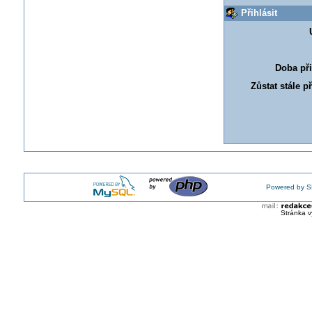
Přihlásit
Doba při
Zůstat stále p
Powered by S
Stránka v