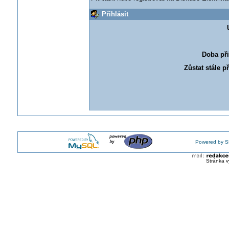
Přihlásit
Doba při
Zůstat stále p
Powered by S
Stránka v