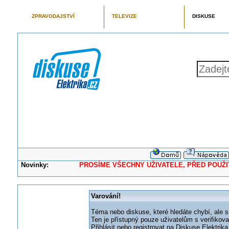
ZPRAVODAJSTVÍ
TELEVIZE
DISKUSE
Novinky:
PROSÍME VŠECHNY UŽIVATELE, PŘED POUŽITÍM 
Varování!
Téma nebo diskuse, které hledáte chybí, ale s
Ten je přístupný pouze uživatelům s verifikov
Přihlásit nebo registrovat na Diskuse Elektri