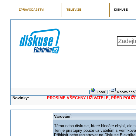
ZPRAVODAJSTVÍ
TELEVIZE
DISKUSE
Novinky:
PROSÍME VŠECHNY UŽIVATELE, PŘED POUŽITÍM 
Varování!
Téma nebo diskuse, které hledáte chybí, ale s
Ten je přístupný pouze uživatelům s verifikov
Přihlásit nebo registrovat na Diskuse Elektri