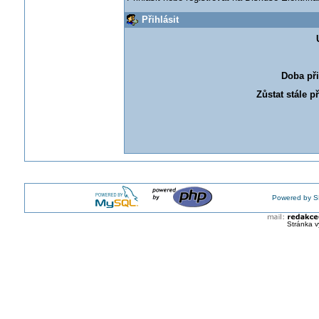
Přihlásit
Doba při
Zůstat stále p
Powered by S
Stránka v