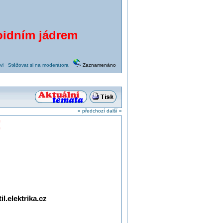
roidním jádrem
vi
Stěžovat si na moderátora
Zaznamenáno
« předchozí
další »
!
l.elektrika.cz