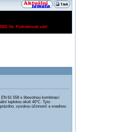
/2022 Sb.
Podrobnosti zde!
 EN 61 558 s libovolnou kombinací
lní teplotou okolí 40°C. Tyto
prázdno, vysokou účinností a snadnou