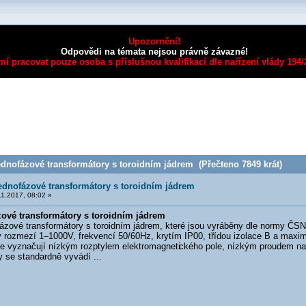
Upozornění!
Odpovědi na témata nejsou právně závazné!
mí pracovat pouze osoba s příslušnou kvalifikací dle nařízení vlády 194
ednofázové transformátory s toroidním jádrem (Přečteno 7849 krát)
ednofázové transformátory s toroidním jádrem
1.2017, 08:02 »
zové transformátory s toroidním jádrem
ové transformátory s toroidním jádrem, které jsou vyráběny dle normy ČSN
 rozmezí 1–1000V, frekvencí 50/60Hz, krytím IP00, třídou izolace B a maximá
se vyznačují nízkým rozptylem elektromagneti
ckého pole, nízkým proudem na
 se standardně vyvádí ...