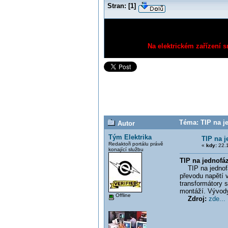
Stran:
[
1
]
Na elektrickém zařízení s
Téma: TIP na j
Autor
Tým Elektrika
TIP na j
Redaktoři portálu právě
«
kdy:
22.1
konající službu
TIP na jednofá
TIP na jednofáz
převodu napětí v
transformátory 
montáží. Vývody
Offline
Zdroj:
zde...