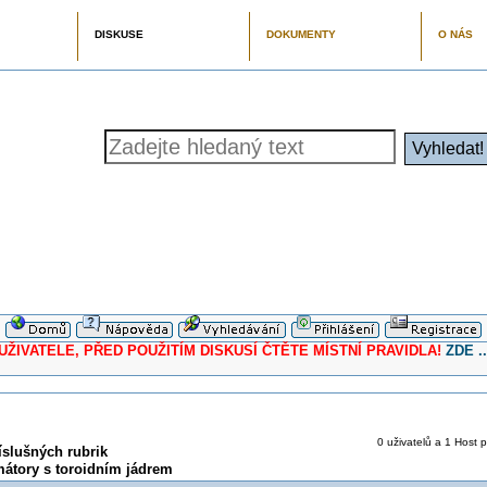
DISKUSE
DOKUMENTY
O NÁS
ELE, PŘED POUŽITÍM DISKUSÍ ČTĚTE MÍSTNÍ PRAVIDLA!
ZDE ..
0 uživatelů a 1 Host p
íslušných rubrik
mátory s toroidním jádrem