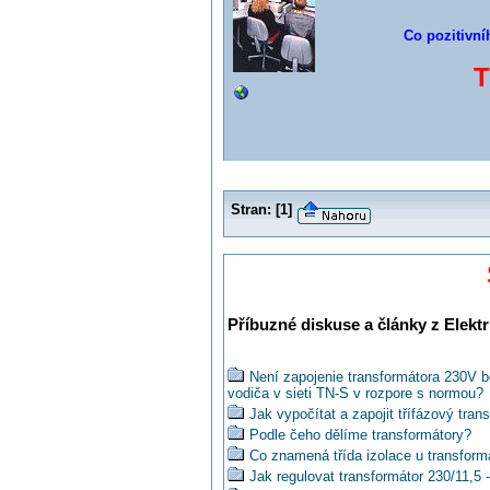
Co pozitivní
T
Stran:
[
1
]
Příbuzné diskuse a články z Elektr
Není zapojenie transformátora 230V 
vodiča v sieti TN-S v rozpore s normou?
Jak vypočítat a zapojit třífázový tran
Podle čeho dělíme transformátory?
Co znamená třída izolace u transform
Jak regulovat transformátor 230/11,5 