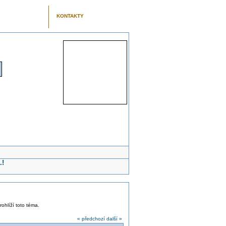
KONTAKTY
.!
rohlíží toto téma.
« předchozí
další »