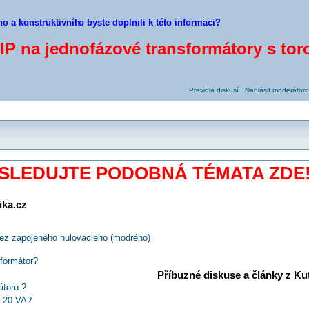
ho a konstruktivníh
o byste doplnili k této informaci?
IP na jednofázové transformátory s to
Pravidla diskusí
Nahlásit moderátoro
SLEDUJTE PODOBNÁ TÉMATA ZDE
ika.cz
bez zapojeného nulovacieho (modrého)
sformátor?
Příbuzné diskuse a články z Kuti
átoru ?
- 20 VA?