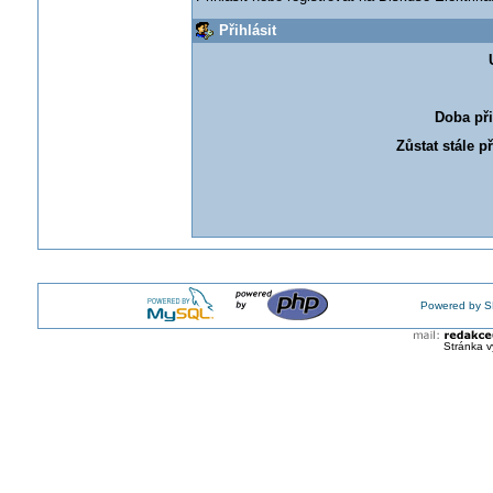
Přihlásit
Doba při
Zůstat stále p
Powered by S
Stránka v