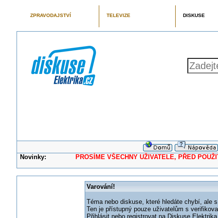
ZPRAVODAJSTVÍ
TELEVIZE
DISKUSE
Novinky:
PROSÍME VŠECHNY UŽIVATELE, PŘED POUŽITÍM 
Varování!
Téma nebo diskuse, které hledáte chybí, ale s
Ten je přístupný pouze uživatelům s verifikov
Přihlásit nebo registrovat na Diskuse Elektri