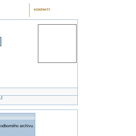
KONTAKTY
.!
 odborného archívu.