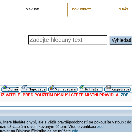
DISKUSE
DOKUMENTY
O NÁS
ELE, PŘED POUŽITÍM DISKUSÍ ČTĚTE MÍSTNÍ PRAVIDLA!
ZDE ..
 které hledáte chybí, ale s větší pravděpodobností se pokoušíte vstoupit do
ouze uživatelům s verifikovaným účtem. Více o verifikaci
zde
istrovat na Diskuse Elektrika.cz se můžete
zde