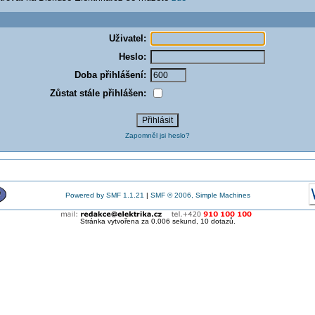
Uživatel:
Heslo:
Doba přihlášení:
Zůstat stále přihlášen:
Zapomněl jsi heslo?
Powered by SMF 1.1.21
|
SMF © 2006, Simple Machines
Stránka vytvořena za 0.006 sekund, 10 dotazů.