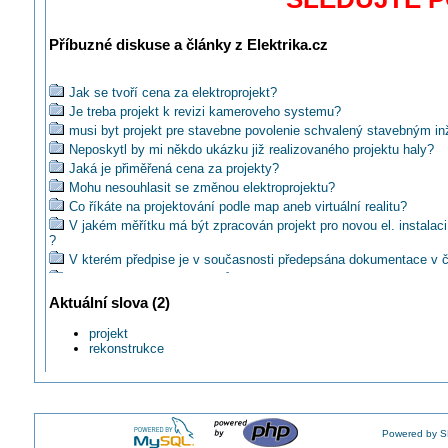
Příbuzné diskuse a články z Elektrika.cz
Jak se tvoří cena za elektroprojekt?
Je treba projekt k revizi kameroveho systemu?
musi byt projekt pre stavebne povolenie schvalený stavebným in
Neposkytl by mi někdo ukázku již realizovaného projektu haly?
Jaká je přiměřená cena za projekty?
Mohu nesouhlasit se změnou elektroprojektu?
Co říkáte na projektování podle map aneb virtuální realitu?
V jakém měřítku má být zpracován projekt pro novou el. instalac
?
V kterém předpise je v současnosti předepsána dokumentace v č
Kreslit schémata rozváděčů jednopólově nebo trojpólově?
Mozem zhotovit el.instal. podla projektu, kde su uz neplatne nor
Aktuální slova (2)
Jaká je běžná cena za projekt pro malou chatičku se 45m2 uzitn
projekt
Je autor projektu zproštěn odpovědnosti, pokud jeho práci někdo
rekonstrukce
Disponuje někdo projekty elektroinstalace panelových domů?
Na kom leží zodpovědnost v případě starého projektu?
Je nutné požadovat na přemístění zásuvky projekt?
Musí být pro elektroinstalaci ve stříkacim boxu projekt?
Kdo a v které fázi tvorby elektrického zařízení zajistí dimenzován
Powered by S
EZ?