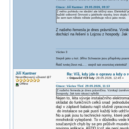
Citace: Jiří Kantner 29.05.2026, 09:37
Z mého pohledu ne ideální ale běžný stav. Elektrikář 
každé odborné činnosti u jakékoliv stavby, brzo dojd
že sem tam někdo někde potřebuje něco jako revizi.
Z našeho řemesla je dnes právničina. Vzni
dochází na řešení s Lojzou z hospody. Jak t
Václav 3
Stejně jako u kol. Jiřího Schwarze jsou příspěvky psané
Řidič tvrdej život má... , stejně tak vesnickej elektrikář
Jiří Kantner
Re: Víš, kdy jde o opravu a kdy o r
Neverifikovaný uživatel @7
«
Odpověď #19 kdy:
29.05.2026, 12:45 »
Offline
Citace: Václav Třetí 29.05.2026, 11:13
Z našeho řemesla je dnes právničina. Vznikají úsměvn
hospody. Jak tuto situaci vyřešit
Nejen to, léta vývoje instalačního elektroma
skládat do funkčních celků snad jednodušej
dají v záplavě balastu najít slušně zpracova
do instalace se pak pustí každý kdo udržív 
No a pak jsou tu technické normy, které jed
mnohokrát vylepšené. To v důsledku vede k
současných chyb by se pro průšvih muselo 
povinna aplikace AFDD,(což ale není revoluc