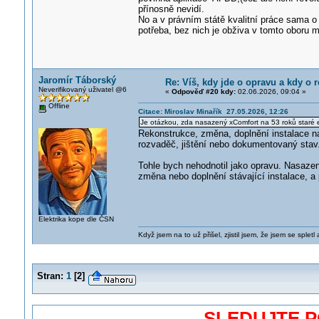
přínosně nevidí.
No a v právním státě kvalitní práce sama o
potřeba, bez nich je obživa v tomto oboru
Jaromír Táborský
Re: Víš, kdy jde o opravu a kdy o r
Neverifikovaný uživatel @6
«
Odpověď #20 kdy:
02.06.2026, 09:04 »
Offline
Citace: Miroslav Minařík 27.05.2026, 12:26
Je otázkou, zda nasazený xComfort na 53 roků staré e
Rekonstrukce, změna, doplnění instalace nas
rozvaděč, jištění nebo dokumentovaný stav
Tohle bych nehodnotil jako opravu. Nasazení
změna nebo doplnění stávající instalace, 
Elektrika kope dle ČSN
Když jsem na to už přišel, zjistil jsem, že jsem se spletl
Stran:
1
[
2
]
SLEDUJTE 