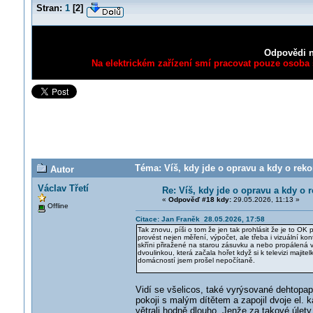
Stran:
1
[
2
]
Odpovědi n
Na elektrickém zařízení smí pracovat pouze osoba s
Téma: Víš, kdy jde o opravu a kdy o reko
Autor
Václav Třetí
Re: Víš, kdy jde o opravu a kdy o r
«
Odpověď #18 kdy:
29.05.2026, 11:13 »
Offline
Citace: Jan Franěk 28.05.2026, 17:58
Tak znovu, píši o tom že jen tak prohlásit že je to
provést nejen měření, výpočet, ale třeba i vizuální ko
skříni přiražené na starou zásuvku a nebo propálená 
dvoulinkou, která začala hořet když si k televizi majit
domácností jsem prošel nepočítaně.
Vidí se všelicos, také vyrýsované dehtopap
pokoji s malým dítětem a zapojil dvoje el.
větrali hodně dlouho. Jenže za takové úlet