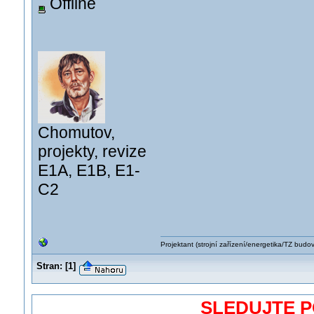
Offline
Chomutov,
projekty, revize
E1A, E1B, E1-
C2
Projektant (strojní zařízení/energetika/TZ budo
Stran:
[
1
]
SLEDUJTE 