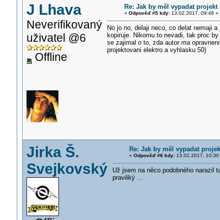
J Lhava
Re: Jak by měl vypadat projek
«
Odpověď #5 kdy:
13.02.2017, 09:46 »
Neverifikovaný
No jo no, delaji neco, co delat nemaji a
uživatel @6
kopiruje. Nikomu to nevadi, tak proc by
se zajimal o to, zda autor ma opravnen
projektovani elektro a vyhlasku 50)
Offline
Jirka Š.
Re: Jak by měl vypadat proje
«
Odpověď #6 kdy:
13.02.2017, 10:30
Svejkovský
Už jsem na něco podobného narazil t
pravěký ...