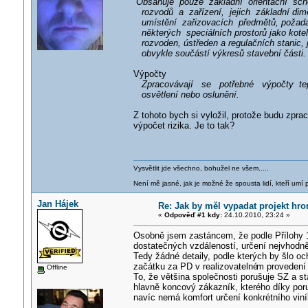
Obsahuje pouze základní orientační sché
rozvodů a zařízení, jejich základní dime
umístění zařizovacích předmětů, požadav
některých speciálních prostorů jako kotele
rozvoden, ústředen a regulačních stanic, j
obvykle součástí výkresů stavební části.
Výpočty
Zpracovávají se potřebné výpočty tepe
osvětlení nebo oslunění.
Z tohoto bych si vyložil, protože budu zp
výpočet rizika. Je to tak?
Vysvětlit jde všechno, bohužel ne všem.....
Není mě jasné, jak je možné že spousta lidí, kteří umí p
Jan Hájek
Re: Jak by měl vypadat projekt hr
«
Odpověď #1 kdy:
24.10.2010, 23:24 »
Osobně jsem zastáncem, že podle Přílohy 1 
dostatečných vzdáleností, určení nejvhodně
Tedy žádné detaily, podle kterých by šlo oc
začátku za PD v realizovatelné
m provedení 
Offline
To, že většina společnosti porušuje SZ a s
hlavně koncový zákazník, kterého díky por
navíc nemá komfort určení konkrétního viní