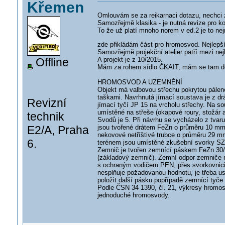
Křemen
Omlouvám se za reikarnaci dotazu, nechci
Samozřejmě klasika - je nutná revize pro 
To že už platí mnoho norem v ed.2 je to ne
zde přikládám část pro hromosvod. Nejlepš
Samozřejmě projekční atelier patří mezi nej
Offline
A projekt je z 10/2015.
Mám za rohem sídlo ČKAIT, mám se tam doj
HROMOSVOD A UZEMNĚNÍ
Objekt má valbovou střechu pokrytou pálen
taškami. Navrhnutá jímací soustava je z d
Revizní
jímací tyčí JP 15 na vrcholu střechy. Na s
umístěné na střeše (okapové roury, stožár 
technik
Svodů je 5. Při návrhu se vycházelo z tvaru
E2/A, Praha
jsou tvořené drátem FeZn o průměru 10 mm
nekovové netříštivé trubce o průměru 29 
6.
terénem jsou umístěné zkušební svorky SZ 
Zemnič je tvořen zemnící páskem FeZn 30
(základový zemnič). Zemní odpor zemniče n
s ochraným vodičem PEN, přes svorkovnici H
nesplňuje požadovanou hodnotu, je třeba u
položit další pásku popřípadě zemnící tyče 
Podle ČSN 34 1390, čl. 21, výkresy hromo
jednoduché hromosvody.