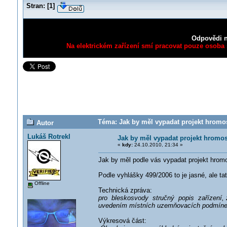
Stran:
[
1
]
Odpovědi n
Na elektrickém zařízení smí pracovat pouze osoba s
Téma: Jak by měl vypadat projekt hromos
Autor
Lukáš Rotrekl
Jak by měl vypadat projekt hromo
«
kdy:
24.10.2010, 21:34 »
Jak by měl podle vás vypadat projekt hrom
Podle vyhlášky 499/2006 to je jasné, ale tat
Offline
Technická zpráva:
pro bleskosvody stručný popis zařízení, 
uvedením místních uzemňovacích podmín
Výkresová část: