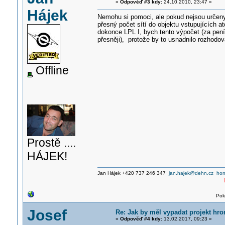
«
Odpověď #3 kdy:
24.10.2010, 23:47 »
Hájek
Nemohu si pomoci, ale pokud nejsou určeny t
přesný počet sítí do objektu vstupujících a
dokonce LPL I, bych tento výpočet (za peníz
přesněji), protože by to usnadnilo rozhodov
Offline
Prostě ....
HÁJEK!
Jan Hájek +420 737 246 347
jan.hajek@dehn.cz
hon
Pok
Josef
Re: Jak by měl vypadat projekt hr
«
Odpověď #4 kdy:
13.02.2017, 09:23 »