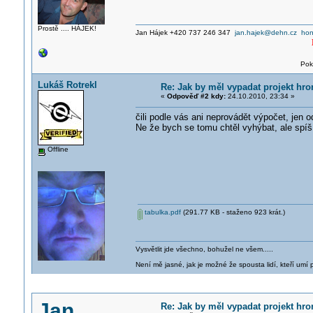
Prostě .... HÁJEK!
Jan Hájek +420 737 246 347
jan.hajek@dehn.cz
hon
Pok
Lukáš Rotrekl
Re: Jak by měl vypadat projekt hr
«
Odpověď #2 kdy:
24.10.2010, 23:34 »
čili podle vás ani neprovádět výpočet, jen o
Ne že bych se tomu chtěl vyhýbat, ale spí
Offline
tabulka.pdf
(291.77 KB - staženo 923 krát.)
Vysvětlit jde všechno, bohužel ne všem.....
Není mě jasné, jak je možné že spousta lidí, kteří umí p
Jan
Re: Jak by měl vypadat projekt hr