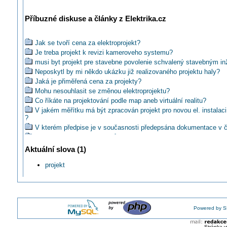
Příbuzné diskuse a články z Elektrika.cz
Jak se tvoří cena za elektroprojekt?
Je treba projekt k revizi kameroveho systemu?
musi byt projekt pre stavebne povolenie schvalený stavebným in
Neposkytl by mi někdo ukázku již realizovaného projektu haly?
Jaká je přiměřená cena za projekty?
Mohu nesouhlasit se změnou elektroprojektu?
Co říkáte na projektování podle map aneb virtuální realitu?
V jakém měřítku má být zpracován projekt pro novou el. instalac
?
V kterém předpise je v současnosti předepsána dokumentace v č
Kreslit schémata rozváděčů jednopólově nebo trojpólově?
Mozem zhotovit el.instal. podla projektu, kde su uz neplatne nor
Aktuální slova (1)
Jaká je běžná cena za projekt pro malou chatičku se 45m2 uzitn
projekt
Je autor projektu zproštěn odpovědnosti, pokud jeho práci někdo
Disponuje někdo projekty elektroinstalace panelových domů?
Na kom leží zodpovědnost v případě starého projektu?
Je nutné požadovat na přemístění zásuvky projekt?
Musí být pro elektroinstalaci ve stříkacim boxu projekt?
Powered by S
Kdo a v které fázi tvorby elektrického zařízení zajistí dimenzován
EZ?
Stránka v