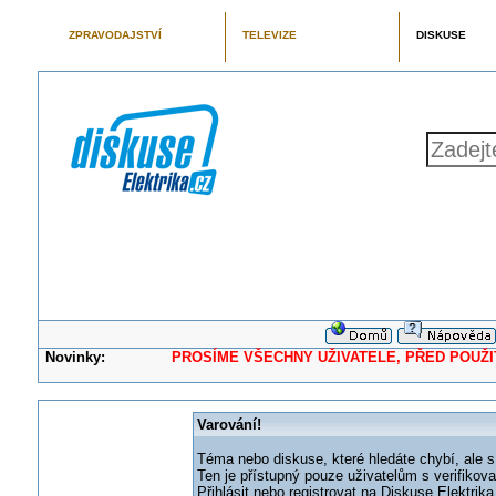
ZPRAVODAJSTVÍ
TELEVIZE
DISKUSE
Novinky:
PROSÍME VŠECHNY UŽIVATELE, PŘED POUŽITÍM 
Varování!
Téma nebo diskuse, které hledáte chybí, ale s
Ten je přístupný pouze uživatelům s verifikov
Přihlásit nebo registrovat na Diskuse Elektri