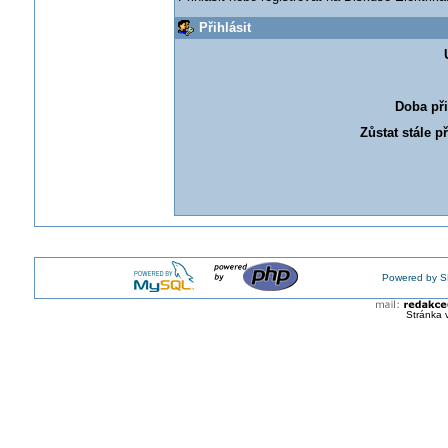
Přihlásit
Doba při
Zůstat stále p
Powered by S
Stránka 