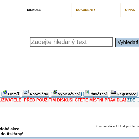
DISKUSE
DOKUMENTY
O NÁS
ELE, PŘED POUŽITÍM DISKUSÍ ČTĚTE MÍSTNÍ PRAVIDLA!
ZDE ..
0 uživatelů a 1 Host prohlíží 
odobé akce
 do tiskárny!