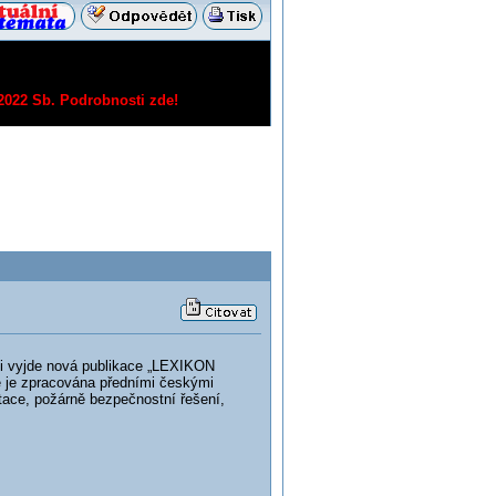
/2022 Sb.
Podrobnosti zde!
nci vyjde nová publikace „LEXIKON
 je zpracována předními českými
ace, požárně bezpečnostní řešení,