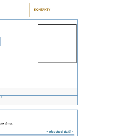
KONTAKTY
.!
toto téma.
« předchozí
další »