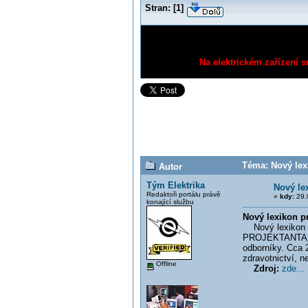
Stran:
[
1
]
Na elektrickém zařízení s
Téma: Nový lexi
Autor
Tým Elektrika
Nový lex
Redaktoři portálu právě
«
kdy:
29.
konající službu
Nový lexikon pr
Nový lexikon pr
PROJEKTANTA„. M
odborníky. Cca 
zdravotnictví, n
Offline
Zdroj:
zde...