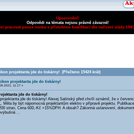
Upozornění!
Odpovědi na témata nejsou právně závazné!
mí pracovat pouze osoba s příslušnou kvalifikací dle nařízení vlády 194
kon projektanta jde do tiskárny! (Přečteno 15424 krát)
ikon projektanta jde do tiskárny!
06.2021, 11:17 »
ojektanta jde do tiskárny!
ojektanta jde do tiskárny! Alexej Satinský před chvílí oznámil, že v červe
ěla by být nápomocná projektantům elektro v přípravě projektu. Publikace
200 stran, Cena 600,-Kč +15%DPH. A obsah? Zákonná ustanovení, dokument
evýbušná ...