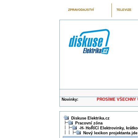
ZPRAVODAJSTVÍ
TELEVIZE
Novinky:
PROSÍME VŠECHNY UŽIVAT
Diskuse Elektrika.cz
Pracovní zóna
-H- HoŘíCí Elektrovinky, krátk
Nový lexikon projektanta jde