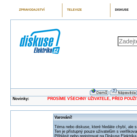
ZPRAVODAJSTVÍ
TELEVIZE
DISKUSE
Novinky:
PROSÍME VŠECHNY UŽIVATELE, PŘED POUŽITÍM 
Varování!
Téma nebo diskuse, které hledáte chybí, ale s
Ten je přístupný pouze uživatelům s verifikov
Přihlásit nebo registrovat na Diskuse Elektri