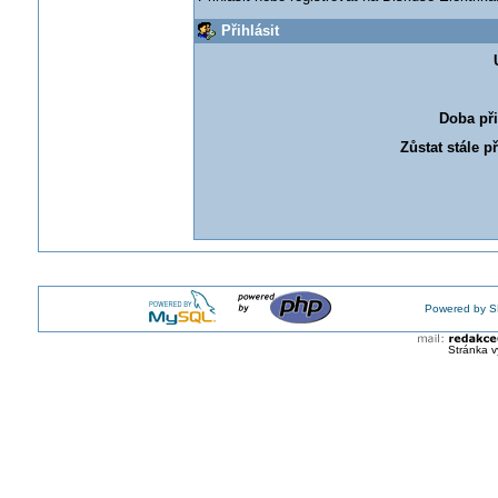
Přihlásit
Doba při
Zůstat stále p
Powered by S
Stránka v