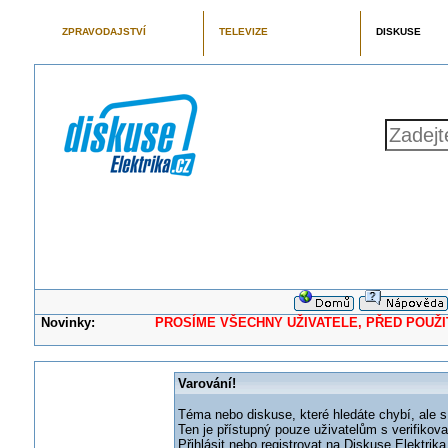
ZPRAVODAJSTVÍ
TELEVIZE
DISKUSE
Novinky:
PROSÍME VŠECHNY UŽIVATELE, PŘED POUŽITÍM 
Varování!
Téma nebo diskuse, které hledáte chybí, ale s
Ten je přístupný pouze uživatelům s verifikov
Přihlásit nebo registrovat na Diskuse Elektri