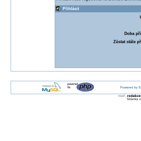
Přihlásit
Doba při
Zůstat stále p
Powered by S
Stránka v