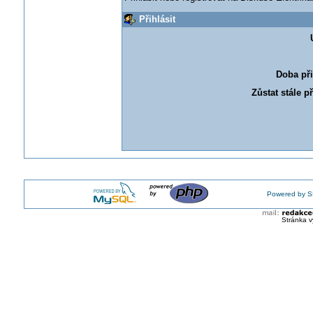
Přihlásit
Doba při
Zůstat stále p
Powered by S
Stránka v