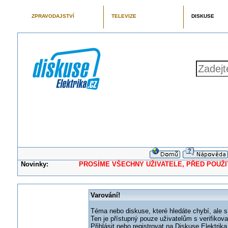
ZPRAVODAJSTVÍ
TELEVIZE
DISKUSE
Novinky:
PROSÍME VŠECHNY UŽIVATELE, PŘED POUŽITÍM 
Varování!
Téma nebo diskuse, které hledáte chybí, ale s
Ten je přístupný pouze uživatelům s verifikov
Přihlásit nebo registrovat na Diskuse Elektri