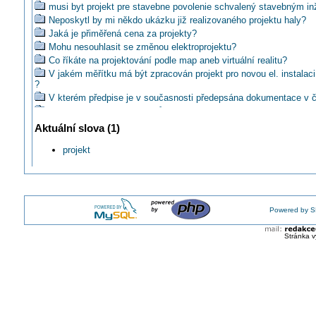
musi byt projekt pre stavebne povolenie schvalený stavebným in
Neposkytl by mi někdo ukázku již realizovaného projektu haly?
Jaká je přiměřená cena za projekty?
Mohu nesouhlasit se změnou elektroprojektu?
Co říkáte na projektování podle map aneb virtuální realitu?
V jakém měřítku má být zpracován projekt pro novou el. instalac
?
V kterém předpise je v současnosti předepsána dokumentace v č
Kreslit schémata rozváděčů jednopólově nebo trojpólově?
Mozem zhotovit el.instal. podla projektu, kde su uz neplatne nor
Aktuální slova (1)
Jaká je běžná cena za projekt pro malou chatičku se 45m2 uzitn
projekt
Je autor projektu zproštěn odpovědnosti, pokud jeho práci někdo
Disponuje někdo projekty elektroinstalace panelových domů?
Na kom leží zodpovědnost v případě starého projektu?
Je nutné požadovat na přemístění zásuvky projekt?
Musí být pro elektroinstalaci ve stříkacim boxu projekt?
Powered by S
Kdo a v které fázi tvorby elektrického zařízení zajistí dimenzován
EZ?
Stránka v
Jaká může být orientačně cena za vypracování PD?
Jak by měl vypadat projekt hromosvodu pro stavební povolení?
Poskytne mi někdo projekt ochranného pospojování, abych viděl
vypadat?
Zopakujme si časté chyby v projektové dokumentaci bytové a o
výstavbě