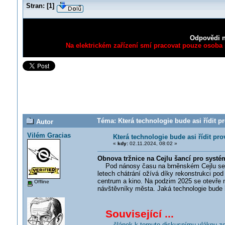
Stran:
[
1
]
Odpovědi n
Na elektrickém zařízení smí pracovat pouze osoba s
Téma: Která technologie bude asi řídit 
Autor
Vilém Gracias
Která technologie bude asi řídit 
«
kdy:
02.11.2024, 08:02 »
Obnova tržnice na Cejlu šancí pro systé
Pod nánosy času na brněnském Cejlu se skr
letech chátrání ožívá díky rekonstrukci pod 
centrum a kino. Na podzim 2025 se otevře no
Offline
návštěvníky města. Jaká technologie bude ř
Související ...
... článek k tomuto diskusnímu vláknu z