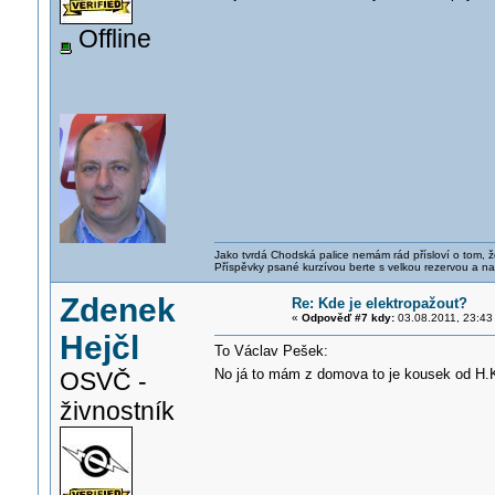
Offline
Jako tvrdá Chodská palice nemám rád přísloví o tom, ž
Příspěvky psané kurzívou berte s velkou rezervou a na
Zdenek
Re: Kde je elektropažout?
«
Odpověď #7 kdy:
03.08.2011, 23:43
Hejčl
To Václav Pešek:
No já to mám z domova to je kousek od H.K
OSVČ -
živnostník