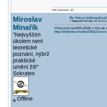
CNC mechanik - §6
Miroslav
Re: Kde je elektropažout
«
Odpověď #14 kdy:
05.08.2011,
Minařík
Včera jsme sestřihli příběh o tom jak
http://elektrika.tv/video/2011/11ruz
"Nejvyšším
úkolem není
teoretické
poznání, nýbrž
praktické
umění žít!"
Sokrates
Offline