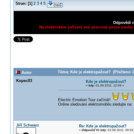
Stran:
[
1
]
2
3
4
5
Odpovědi n
Na elektrickém zařízení smí pracovat pouze osoba s
Téma: Kde je elektropažout? (Přečteno 1
Autor
Kopec03
Kde je elektropažout?
«
kdy:
01.08.2011, 12:09 »
Electric Emotion Tour začíná!!
Online sledování elektromobilu sledujte na:
Jiří Schwarz
Re: Kde je elektropažout?
«
Odpověď #1 kdy:
02.08.2011, 06:54