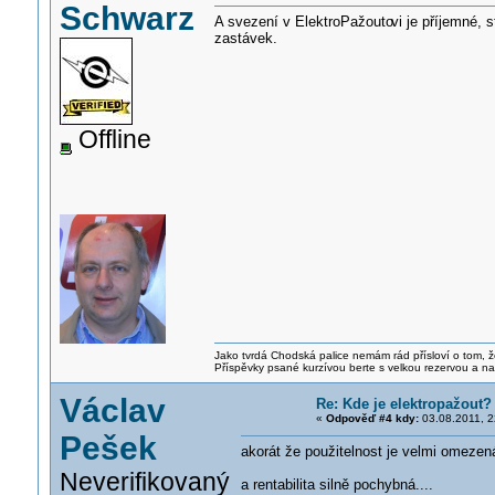
Schwarz
A svezení v ElektroPažouto
vi je příjemné,
zastávek.
Offline
Jako tvrdá Chodská palice nemám rád přísloví o tom, ž
Příspěvky psané kurzívou berte s velkou rezervou a na
Václav
Re: Kde je elektropažout?
«
Odpověď #4 kdy:
03.08.2011, 2
Pešek
akorát že použitelnost je velmi omezená
Neverifikovaný
a rentabilita silně pochybná....