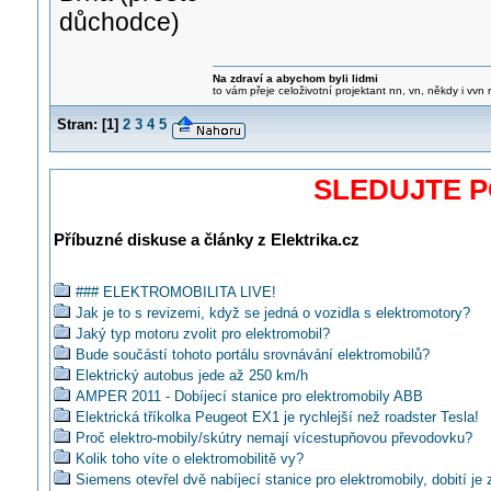
důchodce)
Na zdraví a abychom byli lidmi
to vám přeje celoživotní projektant nn, vn, někdy i vvn
Stran:
[
1
]
2
3
4
5
SLEDUJTE 
Příbuzné diskuse a články z Elektrika.cz
### ELEKTROMOBILITA LIVE!
Jak je to s revizemi, když se jedná o vozidla s elektromotory?
Jaký typ motoru zvolit pro elektromobil?
Bude součástí tohoto portálu srovnávání elektromobilů?
Elektrický autobus jede až 250 km/h
AMPER 2011 - Dobíjecí stanice pro elektromobily ABB
Elektrická tříkolka Peugeot EX1 je rychlejší než roadster Tesla!
Proč elektro-mobily/skútry nemají vícestupňovou převodovku?
Kolik toho víte o elektromobilitě vy?
Siemens otevřel dvě nabíjecí stanice pro elektromobily, dobití je 