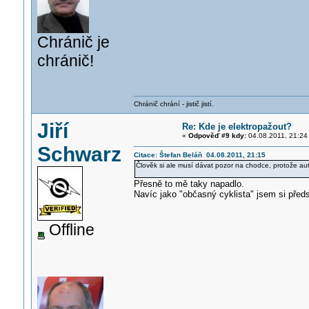
Chránič je
chránič!
Chránič chrání - jistič jistí.
Jiří
Re: Kde je elektropažout?
«
Odpověď #9 kdy:
04.08.2011, 21:24
Schwarz
Citace: Štefan Beláň 04.08.2011, 21:15
Člověk si ale musí dávat pozor na chodce, protože a
Přesně to mě taky napadlo.
Navíc jako "občasný cyklista" jsem si předs
Offline