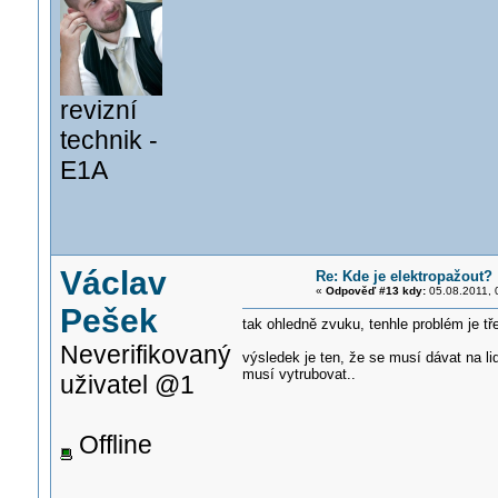
revizní
technik -
E1A
Václav
Re: Kde je elektropažout?
«
Odpověď #13 kdy:
05.08.2011, 
Pešek
tak ohledně zvuku, tenhle problém je třeb
Neverifikovaný
výsledek je ten, že se musí dávat na li
musí vytrubovat..
uživatel @1
Offline