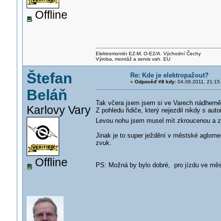
Offline
Elektromontér EZ-M, O-E2/A. Východní Čechy
Výroba, montáž a servis vah. EU
Štefan
Re: Kde je elektropažout?
«
Odpověď #8 kdy:
04.08.2011, 21:15
Beláň
Tak včera jsem jsem si ve Varech nádherně
Karlovy Vary
Z pohledu řidiče, který nejezdil nikdy s aut
Levou nohu jsem musel mít zkroucenou a z
Jinak je to super ježdění v městské aglome
zvuk.
Offline
PS: Možná by bylo dobré, pro jízdu ve měs