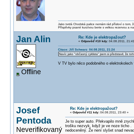
Jako tvrdá Chodská palice nemám rád přísloví o tom, ž
Příspěvky psané kurzívou berte s velkou rezervou a na
Jan Alin
Re: Kde je elektropažout?
«
Odpověď #10 kdy:
04.08.2011, 21:4
Citace: Jiří Schwarz 04.08.2011, 21:24
Navíc jako "občasný cyklista" jsem si představil, že to
V TV bylo něco podobného o elektrokolech 
Offline
Josef
Re: Kde je elektropažout?
«
Odpověď #11 kdy:
04.08.2011, 23:40 »
Pentoda
Je to super auto. Překvapilo mně zrych
trošku nezvyk, když je ve noze ticho 
Neverifikovaný
nedoceněný. Že není slyšet snad nevadí