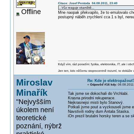
Citace: Josef Pentoda 04.08.2011, 23:40
...Vůz reaguje okamžitě...
Offline
Mne naopak překvapilo, že to emulovalo ch
postupný náběh zrychlení cca 1 s byl, nere
Když vím, rád poradím: fyzika, elektronika, IT, ale i 
Jen ten, kdo něčemu stoprocentně rozumí, to dokáže vy
Miroslav
Re: Kde je elektropažout
«
Odpověď #16 kdy:
06.08.2011,
Minařík
Tak jsme se dokochali do Vrchlabi.
Krasna prirodni rekuperace.
"Nejvyšším
Nejkrasnejsi misti bylo Stanový.
Potkali jsme pout a vyzkouseli jsme e
úkolem není
Navstivili rodny dum Antala Staska.
iOn prezil brutalni horsky teren a se 
teoretické
poznání, nýbrž