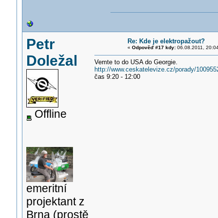
Petr
Re: Kde je elektropažout?
«
Odpověď #17 kdy:
06.08.2011, 20:0
Doležal
Vemte to do USA do Georgie.
http://www.ceskatelevize.cz/porady/100955
čas 9:20 - 12:00
Offline
emeritní
projektant z
Brna (prostě