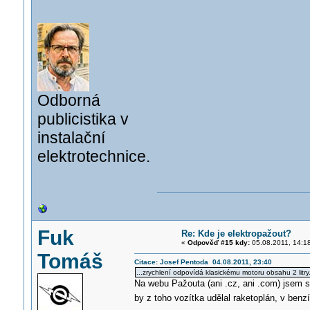
Odborná
publicistika v
instalační
elektrotechnice.
Fuk
Re: Kde je elektropažout?
«
Odpověď #15 kdy:
05.08.2011, 14:1
Tomáš
Citace: Josef Pentoda 04.08.2011, 23:40
...zrychlení odpovídá klasickému motoru obsahu 2 litry.
Na webu Pažouta (ani .cz, ani .com) jsem s
by z toho vozítka udělal raketoplán, v ben