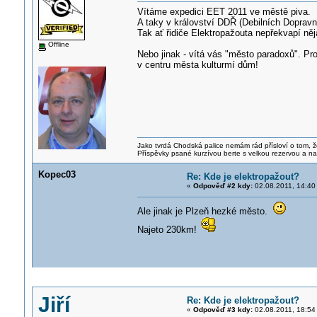
Vítáme expedici EET 2011 ve městě piva.
A taky v království DDŘ (Debilních Dopravn
Tak ať řidiče Elektropažouta nepřekvapí n
Offline
Nebo jinak - vítá vás "město paradoxů". P
v centru města kulturmí dům!
Jako tvrdá Chodská palice nemám rád přísloví o tom, ž
Příspěvky psané kurzívou berte s velkou rezervou a na
Kopec03
Re: Kde je elektropažout?
«
Odpověď #2 kdy:
02.08.2011, 14:40
Ale jinak je Plzeň hezké město.
Najeto 230km!
Jiří
Re: Kde je elektropažout?
«
Odpověď #3 kdy:
02.08.2011, 18:54