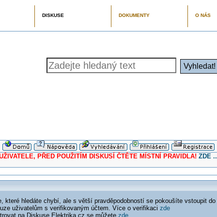
DISKUSE
DOKUMENTY
O NÁS
ELE, PŘED POUŽITÍM DISKUSÍ ČTĚTE MÍSTNÍ PRAVIDLA!
ZDE ..
 které hledáte chybí, ale s větší pravděpodobností se pokoušíte vstoupit do
ouze uživatelům s verifikovaným účtem. Více o verifikaci
zde
istrovat na Diskuse Elektrika.cz se můžete
zde