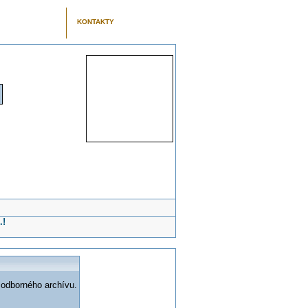
KONTAKTY
.!
 odborného archívu.