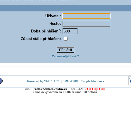
Uživatel:
Heslo:
Doba přihlášení:
Zůstat stále přihlášen:
Zapomněl jsi heslo?
Powered by SMF 1.1.21
|
SMF © 2006, Simple Machines
Stránka vytvořena za 0.006 sekund, 10 dotazů.