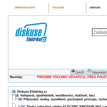
ZPRAVODAJSTVÍ
TELEVIZE
DISKUSE
Novinky:
PROSÍME VŠECHNY UŽIVATELE, PŘED POUŽITÍM 
Diskuse Elektrika.cz
Veřejnost, spotřebitelé, neodborníci, kutilové, laici
Plánování, úvahy, vysvětlení, pochopení principu, rozhod
...
Sleduj jedinečné záběry ELECTRIC EMOTION 2011 v ne