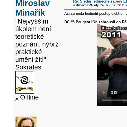
Miroslav
Re: Sleduj jedinečné záběry 
«
Odpověď #5 kdy:
24.06.2012, 22:11 
Minařík
Asi se nedá hodnotit postup elektromob
"Nejvyšším
DC #3 Peugeot iOn zabrousil do R
úkolem není
teoretické
poznání, nýbrž
praktické
umění žít!"
Sokrates
Offline