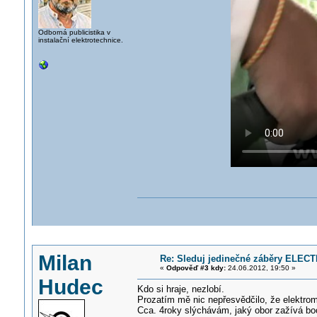
Odborná publicistika v
instalační elektrotechnice.
Milan
Re: Sleduj jedinečné záběry ELECT
«
Odpověď #3 kdy:
24.06.2012, 19:50 »
Hudec
Kdo si hraje, nezlobí.
Prozatím mě nic nepřesvědčilo, že elektromo
Cca. 4roky slýchávám, jaký obor zažívá boo