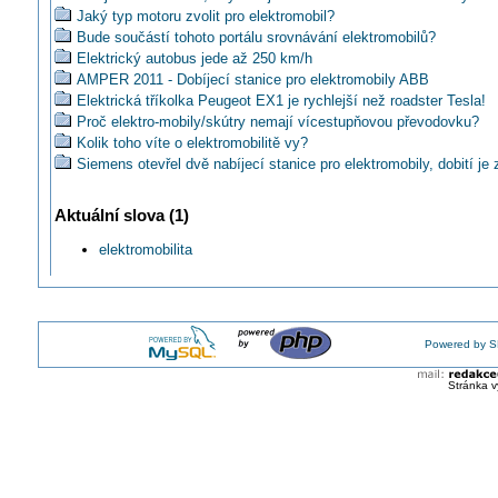
Jaký typ motoru zvolit pro elektromobil?
Bude součástí tohoto portálu srovnávání elektromobilů?
Elektrický autobus jede až 250 km/h
AMPER 2011 - Dobíjecí stanice pro elektromobily ABB
Elektrická tříkolka Peugeot EX1 je rychlejší než roadster Tesla!
Proč elektro-mobily/skútry nemají vícestupňovou převodovku?
Kolik toho víte o elektromobilitě vy?
Siemens otevřel dvě nabíjecí stanice pro elektromobily, dobití je 
zdarma
ABB: Elektromobily a jejich nabíjení
Aktuální slova (1)
LAPP Kabel konference 2011 (FRANCIE Metz) poprvé představil
Na Electric Emotion Tour se připojí i SCHRACK
elektromobilita
Kde je elektropažout?
Bezkabelové dobíjení elektromobilů
Futuremotion: Použité baterie z elektromobilů – budoucí zdroj ele
energie získané z obnovitelných zdrojů
LAPP: Produkty určené pro E-mobilitu
Powered by S
MSV 2011: Elektromobil VUT SUPER EL II.
Stránka v
Jak by dopadlo Electric e-motion tour v zimě?
Opožděný 70. DIGIT, který se nevešel do číselné řady
E.ON+ Siemens+ LETIŠTĚ BRNO= veřejná dobíjecí stanice.
Budete sledovat ve čtvrtek 10.11 ve 20:00 živé ELEKTROMOBI
AKUMULACE elektrické energie #2 Elektromobily
Čtvrté ELEKTROMOBILITY přivítaly vítěze rallye!