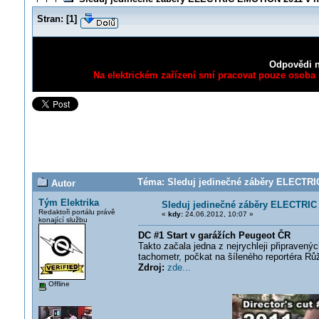
Stran:
[
1
]
Odpovědi n
Na elektrickém zařízení smí pracovat pouze osoba s
Téma: Sleduj jedinečné záběry ELECTRIC
Autor
Tým Elektrika
Sleduj jedinečné záběry ELECTRIC 
Redaktoři portálu právě
«
kdy:
24.06.2012, 10:07 »
konající službu
DC #1 Start v garážích Peugeot ČR
Takto začala jedna z nejrychleji připravenýc
tachometr, počkat na šíleného reportéra Růž
Zdroj:
zde...
Offline