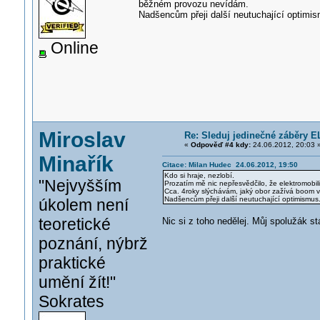
běžném provozu nevídám.
Nadšencům přeji další neutuchající optimi
Online
Miroslav
Re: Sleduj jedinečné záběry 
«
Odpověď #4 kdy:
24.06.2012, 20:03 
Minařík
Citace: Milan Hudec 24.06.2012, 19:50
Kdo si hraje, nezlobí.
"Nejvyšším
Prozatím mě nic nepřesvědčilo, že elektromobili
Cca. 4roky slýchávám, jaký obor zažívá boom v
Nadšencům přeji další neutuchající optimismus
úkolem není
teoretické
Nic si z toho nedělej. Můj spolužák st
poznání, nýbrž
praktické
umění žít!"
Sokrates