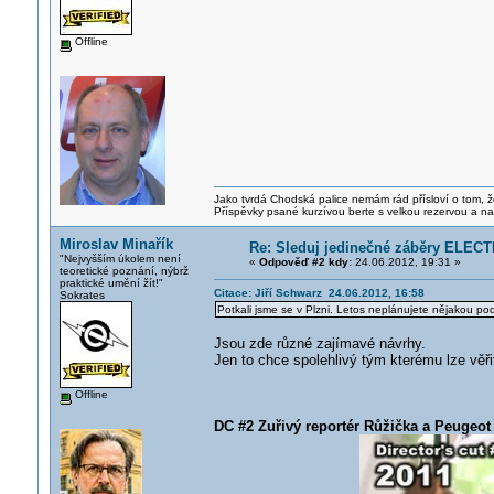
Offline
Jako tvrdá Chodská palice nemám rád přísloví o tom, ž
Příspěvky psané kurzívou berte s velkou rezervou a na
Miroslav Minařík
Re: Sleduj jedinečné záběry ELECT
"Nejvyšším úkolem není
«
Odpověď #2 kdy:
24.06.2012, 19:31 »
teoretické poznání, nýbrž
praktické umění žít!"
Citace: Jiří Schwarz 24.06.2012, 16:58
Sokrates
Potkali jsme se v Plzni. Letos neplánujete nějakou p
Jsou zde různé zajímavé návrhy.
Jen to chce spolehlivý tým kterému lze věři
Offline
DC #2 Zuřivý reportér Růžička a Peugeot