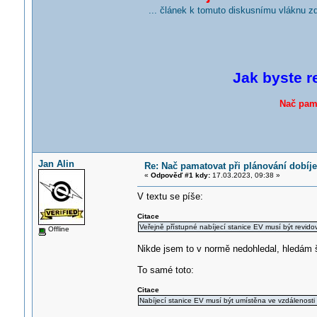
... článek k tomuto diskusnímu vláknu z
Jak byste r
Nač pama
Jan Alin
Re: Nač pamatovat při plánování dobíje
«
Odpověď #1 kdy:
17.03.2023, 09:38 »
V textu se píše:
Citace
Veřejně přístupné nabíjecí stanice EV musí být revi
Offline
Nikde jsem to v normě nedohledal, hledám 
To samé toto:
Citace
Nabíjecí stanice EV musí být umístěna ve vzdálenosti