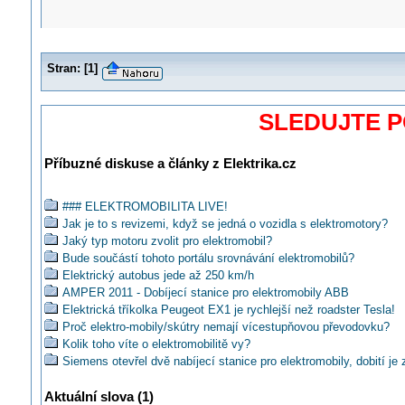
Stran:
[
1
]
SLEDUJTE 
Příbuzné diskuse a články z Elektrika.cz
### ELEKTROMOBILITA LIVE!
Jak je to s revizemi, když se jedná o vozidla s elektromotory?
Jaký typ motoru zvolit pro elektromobil?
Bude součástí tohoto portálu srovnávání elektromobilů?
Elektrický autobus jede až 250 km/h
AMPER 2011 - Dobíjecí stanice pro elektromobily ABB
Elektrická tříkolka Peugeot EX1 je rychlejší než roadster Tesla!
Proč elektro-mobily/skútry nemají vícestupňovou převodovku?
Kolik toho víte o elektromobilitě vy?
Siemens otevřel dvě nabíjecí stanice pro elektromobily, dobití je 
zdarma
ABB: Elektromobily a jejich nabíjení
Aktuální slova (1)