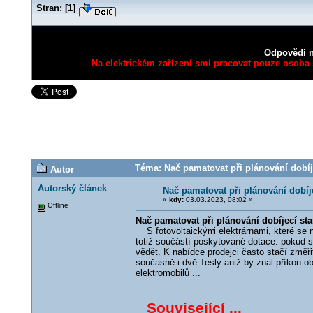
Stran:
[
1
]
Odpovědi n
Na elektrickém zařízení smí pracovat pouze osoba s
Téma: Nač pamatovat při plánování dobíje
Autor
Autorský článek
Nač pamatovat při plánování dobíj
«
kdy:
03.03.2023, 08:02 »
Offline
Nač pamatovat při plánování dobíjecí sta
S fotovoltaickým
i elektrárnami, které se
totiž součástí poskytované dotace. pokud se
vědět. K nabídce prodejci často stačí změřit
současně i dvě Tesly aniž by znal příkon ob
elektromobilů ...
Související ...