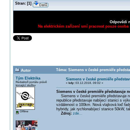
Stran:
[
1
]
Odpovědi n
Na elektrickém zařízení smí pracovat pouze osoba s
Téma: Siemens v české premiéře představ
Autor
Tým Elektrika
Siemens v české premiéře představ
Redaktoři portálu právě
«
kdy:
03.12.2018, 09:02 »
konající službu
Siemens v české premiéře představuje no
Siemens v české premiéře představuje no
republice představuje nabíjecí stanici s v
vzdálenost o 100km. Nová vlajková loď řady 
hybridy, jak rychlonabíjecí stanice 50kW, tak
Offline
Zdroj:
zde...