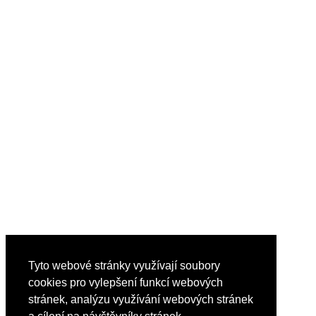
Už jste slyšeli o nabíjení Plug&Charge (ISO15118)?
Nákladní elektromobily nemusí být sci-fi, ale výzvou pro elektrot
Je korektní snížit výkon wallboxu při slabší elektroinstalaci?
Ověřujete v místě instalace wallboxů provedení ochranného posp
Máte už svoje "autíčko na baterky"?
Jak účtuješ nabíjení služebního elektromobilu u sebe doma?
Tyto webové stránky využívají soubory
cookies pro vylepšení funkcí webových
stránek, analýzu využívání webových stránek