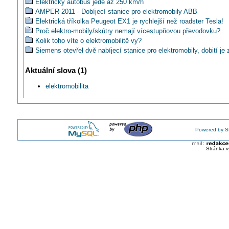
Elektrický autobus jede až 250 km/h
AMPER 2011 - Dobíjecí stanice pro elektromobily ABB
Elektrická tříkolka Peugeot EX1 je rychlejší než roadster Tesla!
Proč elektro-mobily/skútry nemají vícestupňovou převodovku?
Kolik toho víte o elektromobilitě vy?
Siemens otevřel dvě nabíjecí stanice pro elektromobily, dobití je 
zdarma
ABB: Elektromobily a jejich nabíjení
Aktuální slova (1)
LAPP Kabel konference 2011 (FRANCIE Metz) poprvé představil
elektromobilita
Na Electric Emotion Tour se připojí i SCHRACK
Kde je elektropažout?
Bezkabelové dobíjení elektromobilů
Futuremotion: Použité baterie z elektromobilů – budoucí zdroj ele
energie získané z obnovitelných zdrojů
Powered by S
LAPP: Produkty určené pro E-mobilitu
MSV 2011: Elektromobil VUT SUPER EL II.
Stránka v
Jak by dopadlo Electric e-motion tour v zimě?
Opožděný 70. DIGIT, který se nevešel do číselné řady
E.ON+ Siemens+ LETIŠTĚ BRNO= veřejná dobíjecí stanice.
Budete sledovat ve čtvrtek 10.11 ve 20:00 živé ELEKTROMOBI
AKUMULACE elektrické energie #2 Elektromobily
Čtvrté ELEKTROMOBILITY přivítaly vítěze rallye!
LAPP: Kabel HELIX stejně dlouhý, ale elektromobilu zabere mén
SCHRACK: Přednáška o elektromobilitě Petra Jahody