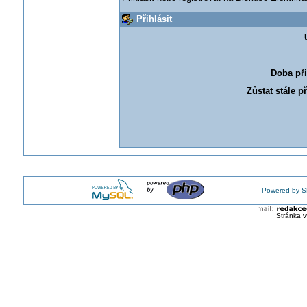
Přihlásit
Doba při
Zůstat stále p
Powered by S
Stránka v