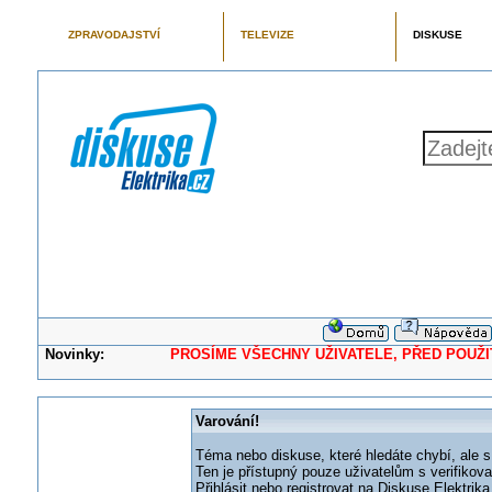
ZPRAVODAJSTVÍ
TELEVIZE
DISKUSE
Novinky:
PROSÍME VŠECHNY UŽIVATELE, PŘED POUŽITÍM 
Varování!
Téma nebo diskuse, které hledáte chybí, ale s
Ten je přístupný pouze uživatelům s verifikov
Přihlásit nebo registrovat na Diskuse Elektri