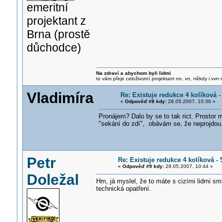
emeritní
projektant z
Brna (prostě
důchodce)
Na zdraví a abychom byli lidmi
to vám přeje celoživotní projektant nn, vn, někdy i vvn
Vladimíra
Re: Existuje redukce 4 kolíková 
«
Odpověď #8 kdy:
28.05.2007, 10:36 »
Pronájem? Dalo by se to tak rict. Prostor
"sekání do zdí", obávám se, že neprojdou.
Petr
Re: Existuje redukce 4 kolíková -
«
Odpověď #9 kdy:
28.05.2007, 10:44 »
Doležal
Hm, já myslel, že to máte s cizími lidmi sml
technická opatření.