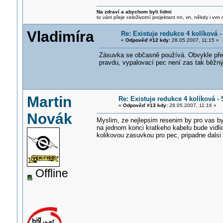
Na zdraví a abychom byli lidmi
to vám přeje celoživotní projektant nn, vn, někdy i vvn
Vladimíra
Re: Existuje redukce 4 kolíková 
«
Odpověď #12 kdy:
28.05.2007, 11:15 »
Zásuvka se občasně používá. Obvykle před
pravdu, vypalovací pec není zas tak běžný
Martin
Re: Existuje redukce 4 kolíková -
«
Odpověď #13 kdy:
28.05.2007, 11:16 »
Novák
Myslim, ze nejlepsim resenim by pro vas byl
na jednom konci kratkeho kabelu bude vidli
kolikovou zasuvkou pro pec, pripadne dalsi
Offline