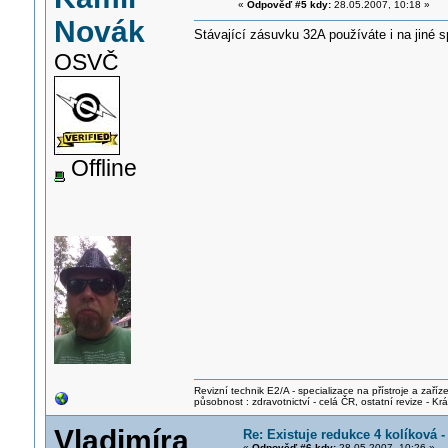
«
Odpověď #5 kdy:
28.05.2007, 10:18 »
Novák
Stávající zásuvku 32A používáte i na jiné s
OSVČ
Offline
Revizní technik E2/A - specializace na přístroje a zaříze
působnost : zdravotnictví - celá ČR, ostatní revize - K
Vladimíra
Re: Existuje redukce 4 kolíková 
«
Odpověď #6 kdy:
28.05.2007, 10:26 »