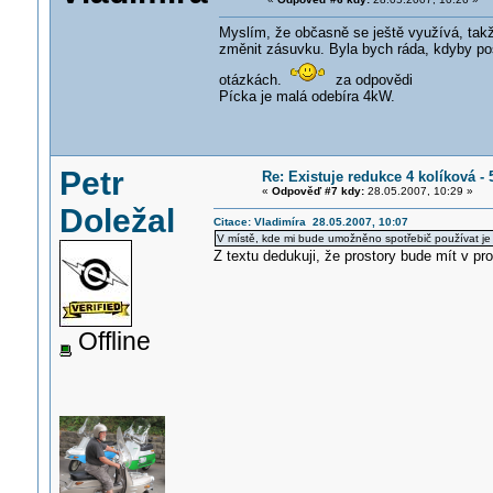
Myslím, že občasně se ještě využívá, takže
změnit zásuvku. Byla bych ráda, kdyby pos
otázkách.
za odpovědi
Pícka je malá odebíra 4kW.
Petr
Re: Existuje redukce 4 kolíková -
«
Odpověď #7 kdy:
28.05.2007, 10:29 »
Doležal
Citace: Vladimíra 28.05.2007, 10:07
V místě, kde mi bude umožněno spotřebič používat je 
Z textu dedukuji, že prostory bude mít v pro
Offline