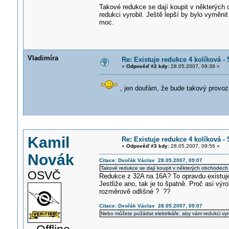
Takové redukce se dají koupit v některých 
redukci vyrobil. Ještě lepší by bylo vyměnit
moc.
Vladimíra
Re: Existuje redukce 4 kolíková -
«
Odpověď #2 kdy:
28.05.2007, 09:39 »
, jen doufám, že bude takový provo
Kamil
Re: Existuje redukce 4 kolíková -
«
Odpověď #3 kdy:
28.05.2007, 09:56 »
Novák
Citace: Dvořák Václav 28.05.2007, 09:07
Takové redukce se dají koupit v některých obchodech s
OSVČ
Redukce z 32A na 16A? To opravdu existuj
Jestliže ano, tak je to špatně. Proč asi výro
rozměrově odlišné ? ??
Citace: Dvořák Václav 28.05.2007, 09:07
Nebo můžete požádat elektrikáře, aby vám redukci vyro