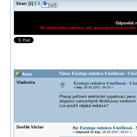
Stran:
[
1
]
2
3
Odpovědi n
Na elektrickém zařízení smí pracovat pouze osoba s
Téma: Existuje redukce 4 kolíková - 5 ko
Autor
Vladimíra
Existuje redukce 4 kolíková - 5 k
«
kdy:
28.05.2007, 08:20 »
Planuji pořízení elektrické vypalovací pec
dispozici samozřejmě 4kolíkovou venkovní z
Lze použít nějaká redukce?
Dvořák Václav
Re: Existuje redukce 4 kolíková -
«
Odpověď #1 kdy:
28.05.2007, 09:07 »