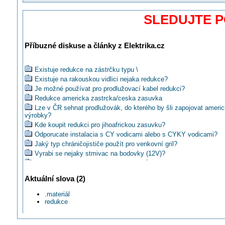
SLEDUJTE 
Příbuzné diskuse a články z Elektrika.cz
Existuje redukce na zástrčku typu \
Existuje na rakouskou vidlici nejaka redukce?
Je možné používat pro prodlužovací kabel redukci?
Redukce americka zastrcka/ceska zasuvka
Lze v ČR sehnat prodlužovák, do kterého by šli zapojovat ameri
výrobky?
Kde koupit redukci pro jihoafrickou zasuvku?
Odporucate instalacia s CY vodicami alebo s CYKY vodicami?
Jaký typ chráničojističe použít pro venkovní gril?
Vyrabi se nejaky stmivac na bodovky (12V)?
Neznáte někdo výrobce těchto spínačů?
Ake odporucate vyrobcov pre instalaciu?
Aktuální slova (2)
Je možná výměna halogenové žárovky za LED?
Jaký potřebuji přívodní kabel k elektrické troubě?
.materiál
Existuje převod 400V zásuvky na 230V?
redukce
Da se pouzit rtutova vybojka do obyvaciho pokoje?
Existují nějaké měřiče spotřeby ve formě zásuvkového adapteru