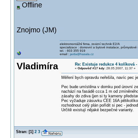
Offline
Znojmo (JM)
elektromontážn
í firma, revizní technik E2/A
specializace : domovní a bytové instalace, průmyslové 
tel. : 603 355 919
email :
jarda@hasala.cz
Vladimíra
Re: Existuje redukce 4 kolíková 
«
Odpověď #17 kdy:
28.05.2007, 11:37 »
Měření bych opravdu neřešila, navíc pec j
Pec bude umístěna v domku pod úrovní zem
nachází na fasádě ccca 1 m od zmíněného 
zásahy do zdiva (jen si ty kameny představ
Pec vyžaduje zásuvku CEE 16A pětikolíko
rozhodnout celý plán pořídit si pec - jedno
Určitě existují nějaké bezpečné varianty.
Stran:
[
1
]
2
3