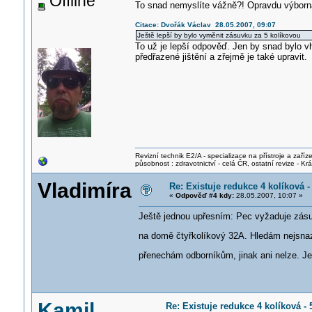
Offline
To snad nemyslíte vážně?! Opravdu výborná
Citace: Dvořák Václav 28.05.2007, 09:07
Ještě lepší by bylo vyměnit zásuvku za 5 kolíkovou
To už je lepší odpověď. Jen by snad bylo v
předřazené jištění a zřejmě je také upravit.
Revizní technik E2/A - specializace na přístroje a zaříze
působnost : zdravotnictví - celá ČR, ostatní revize - K
Vladimíra
Re: Existuje redukce 4 kolíková 
«
Odpověď #4 kdy:
28.05.2007, 10:07 »
Ještě jednou upřesním: Pec vyžaduje zásu
na domě čtyřkolíkový 32A. Hledám nejsnaz
přenechám odborníkům, jinak ani nelze. J
Kamil
Re: Existuje redukce 4 kolíková -