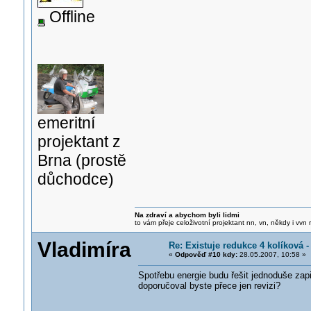
Offline
emeritní
projektant z
Brna (prostě
důchodce)
Na zdraví a abychom byli lidmi
to vám přeje celoživotní projektant nn, vn, někdy i vvn
Vladimíra
Re: Existuje redukce 4 kolíková 
«
Odpověď #10 kdy:
28.05.2007, 10:58 »
Spotřebu energie budu řešit jednoduše zap
doporučoval byste přece jen revizi?