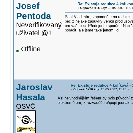
Josef
Re: Existuje redukce 4 kolíkov
«
Odpověď #15 kdy:
28.05.2007, 11:21
Pentoda
Paní Vladimíro, zapomeňte na redukci. 
pec z nějaké zásuvky venku prodlužov
Neverifikovaný
pro vaši pec. Předejdete sporům! Napiš
poradit, ale jsme také jenom lidi..
uživatel @1
Offline
Jaroslav
Re: Existuje redukce 4 kolíková -
«
Odpověď #16 kdy:
28.05.2007, 11:23 »
Hasala
Asi nejvhodnějším řešení by bylo původní z
elektroměrem, z rozvaděče připojit jednak
OSVČ