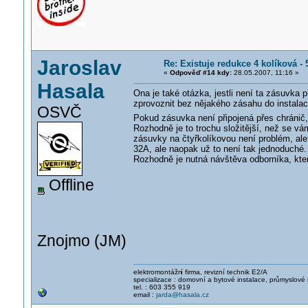
Jaroslav
Re: Existuje redukce 4 kolíková -
«
Odpověď #14 kdy:
28.05.2007, 11:16 »
Hasala
Ona je také otázka, jestli není ta zásuvka 
zprovoznit bez nějakého zásahu do instalac
OSVČ
Pokud zásuvka není připojená přes chránič, š
Rozhodně je to trochu složitější, než se v
zásuvky na čtyřkolíkovou není problém, ale
32A, ale naopak už to není tak jednoduché
Rozhodně je nutná návštěva odborníka, který
Offline
Znojmo (JM)
elektromontážn
í firma, revizní technik E2/A
specializace : domovní a bytové instalace, průmyslové 
tel. : 603 355 919
email :
jarda@hasala.cz