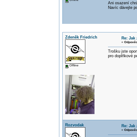
Ani osazení chrá
Navíc dávejte po
Zdeněk Friedrich
Re: Jak 
«
Odpověď
Trošku jste opom
pro doplňkové p
Offline
Rozvodak
Re: Jak 
«
Odpověď