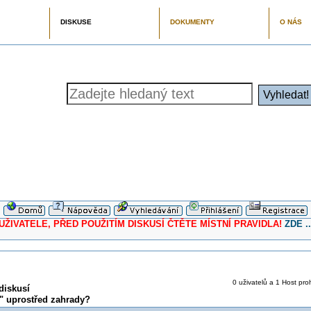
DISKUSE
DOKUMENTY
O NÁS
ELE, PŘED POUŽITÍM DISKUSÍ ČTĚTE MÍSTNÍ PRAVIDLA!
ZDE ..
0 uživatelů a 1 Host proh
diskusí
d" uprostřed zahrady?