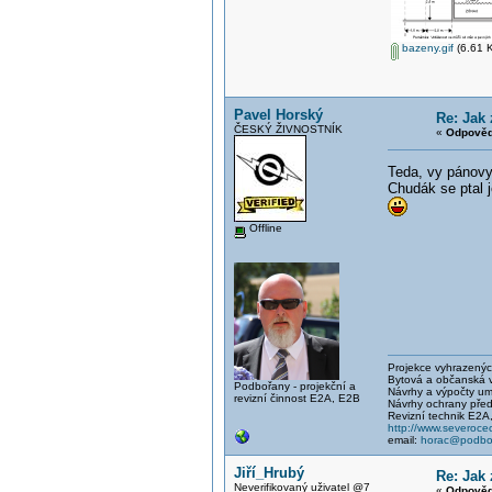
bazeny.gif
(6.61 K
Pavel Horský
Re: Jak 
ČESKÝ ŽIVNOSTNÍK
«
Odpověď
Teda, vy pánov
Chudák se ptal 
Offline
Projekce vyhrazených 
Bytová a občanská vý
Podbořany - projekční a
Návrhy a výpočty um
revizní činnost E2A, E2B
Návrhy ochrany před
Revizní technik E2A
http://www.severocec
email:
horac@podbor
Jiří_Hrubý
Re: Jak 
Neverifikovaný uživatel @7
«
Odpověď