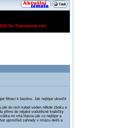
/2022 Sb.
Podrobnosti zde!
t filtraci k bazénu. Jak nejlépe ukončit
ou jde do nich kabel veden někde zboku a
odu přimo do nějaké vodotěsné krabičky
rátka mi vrtá hlavou jak co nejlépe a
at uprostřed zahrady v mrazu dešti a