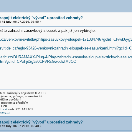
zapojit elektrický "vývod" uprostřed zahrady?
 #1 kdy:
06.07.2016, 08:55 »
ište zahradní zásuvkový sloupek a pak již jen vybírejte.
ll.cz/venkovni-svitidla/philips-zasuvkovy-sloupek-171084746?gclid=CIvwk
-svitidel.cz/eglo-93426-venkovni-zahradni-sloupek-se-zasuvkami.html?gc
astic.cz/DURAMAXX-Plug-4-Play-zahradni-zasuvka-sloup-elektrickych-zasu
.htm?gclid=CPahjd2g3s0CFVRsGwodwtMJCQ
....
..............
.
el. zařízení v objektech tř. A + B
stavba, průmysl, zdravotnictví
ělého osvětlení
 bleskem a přepětím
, E2B
h.cz/
mob. 721 141 602
any.cz
zapojit elektrický "vývod" uprostřed zahrady?
 #2 kdy:
06.07.2016, 09:40 »