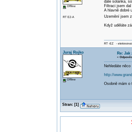
dále solanka, so
Filtraci jsem da
Offline
A hlavně dobré 
Uzemění jsem z
RT E2-A
Když uděláte zás
RT -EZ - elektroinst
Juraj Rojko
Re: Jak 
«
Odpověď
Nehledáte něco 
http://www.grand
Offline
Osobně mám o to
Stran:
[
1
]