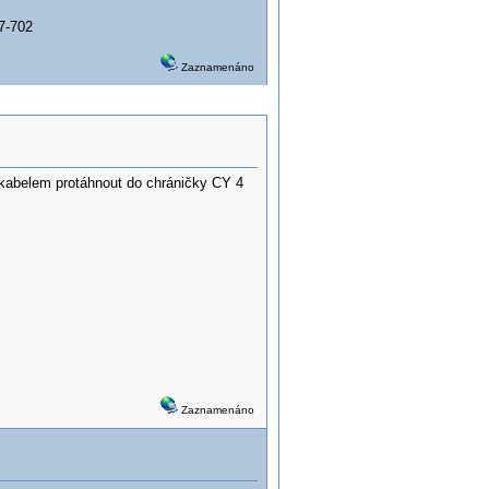
7-702
Zaznamenáno
s kabelem protáhnout do chráničky CY 4
Zaznamenáno