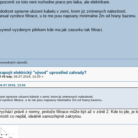
pozornit ze toto neni rozhodne prace pro laika, ale elektrikare.
 dodrzet spravne ulozeni kabelu v zemi, krom jiz zminenych nalezitosti.
manual vyrobce filtrace, u te me jsou napsany minimalne 2m od hrany bazenu
yresil vyzdenym pilirkem kde ma jak zasuvku tak filtraci.
 rozvodných závodů.
zapojit elektrický "vývod" uprostřed zahrady?
 #5 kdy:
06.07.2016, 14:25 »
6.07.2016, 13:04
rzet spravne ulozeni kabelu v zemi, krom jiz zminenych nalezitosti.
al vyrobce filtrace, u te me jsou napsany minimalne 2m od hrany bazenu.
chází právě z normy, protože filtrace může být až v zóně 2. Kde to jde, je l
umístit co nejdál, ideálně samozřejmě zakrytou.