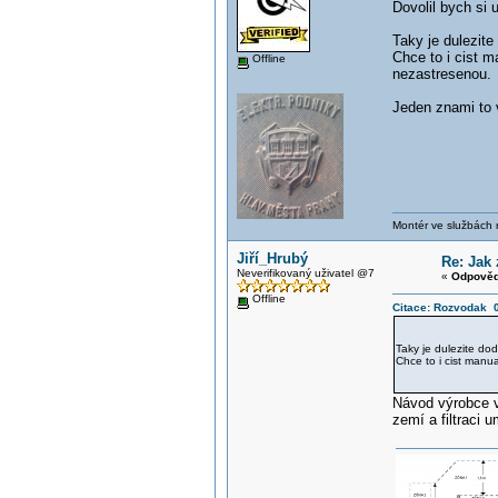
Dovolil bych si u
Taky je dulezite
Chce to i cist 
Offline
nezastresenou.
Jeden znami to v
Montér ve službách
Jiří_Hrubý
Re: Jak 
Neverifikovaný uživatel @7
«
Odpověď
Offline
Citace: Rozvodak 0
Taky je dulezite dod
Chce to i cist manu
Návod výrobce vy
zemí a filtraci 