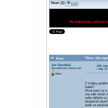
Stran:
[
1
]
Na elektrickém zařízení s
Téma: Jak zapoj
Autor
Jan Otrubkač
Jak zap
Neverifikovaný uživatel @2
«
kdy:
06.
Offline
Z chatky potáhnu
kabel?
Díval jsem se a
ony pak slouží s
nebo něčeho co p
bezpečně ukonči
bude se používat