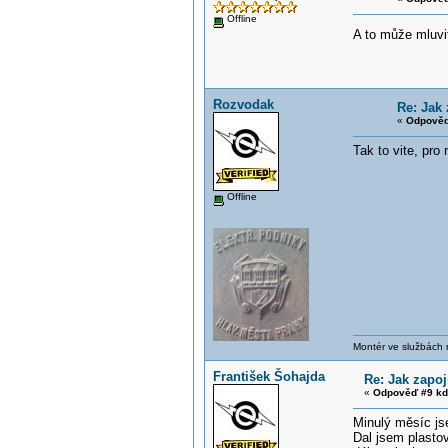
Offline
A to může mluvi
Rozvodak
Re: Jak 
«
Odpověď
Tak to vite, pro 
Offline
Montér ve službách
František Šohajda
Re: Jak zapoj
«
Odpověď #9 kd
Minulý měsíc js
Dal jsem plastov