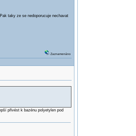
. Pak taky ze se nedoporucuje nechavat
Zaznamenáno
epší přivést k bazénu polyetylen pod