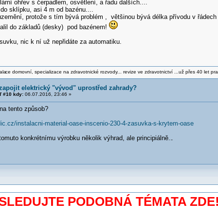
lární ohřev s čerpadlem, osvětlení, a řadu dalších....
l do sklípku, asi 4 m od bazénu....
uzemění, protože s tím bývá problém , většinou bývá délka přívodu v řádech 
alil do základů (desky) pod bazénem!
uvku, nic k ní už nepřidáte za automatiku.
ala
ce domovní, specializace na zdravotnické rozvody... revize ve zdravotnictví ...už přes 40 let pra
zapojit elektrický "vývod" uprostřed zahrady?
 #10 kdy:
06.07.2016, 23:46 »
na tento způsob?
ic.cz/instalacni-material-oase-inscenio-230-4-zasuvka-s-krytem-oase
muto konkrétnímu výrobku několik výhrad, ale principiálně..
.
SLEDUJTE PODOBNÁ TÉMATA ZDE