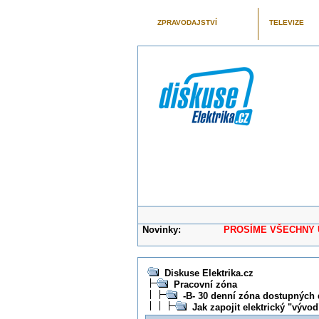
ZPRAVODAJSTVÍ
TELEVIZE
Novinky:
PROSÍME VŠECHNY UŽIVAT
Diskuse Elektrika.cz
Pracovní zóna
-B- 30 denní zóna dostupných 
Jak zapojit elektrický "vývo