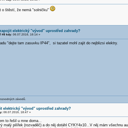
t o štěstí, že nemá "solničku"
zapojit elektrický "vývod" uprostřed zahrady?
 #8 kdy:
06.07.2016, 16:14 »
radu "dejte tam zasuvku IP44", si tazatel mohl zajit do nejblizsi elektry.
 rozvodných závodů.
it elektrický "vývod" uprostřed zahrady?
y:
06.07.2016, 18:47 »
em to řešil u mne doma...
ý malý pilířek (rozvaděč) a do něj dotáhl CYKY4x10...V něj mám všechnu auto