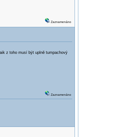
Zaznamenáno
 laik z toho musí být uplně tumpachový
Zaznamenáno