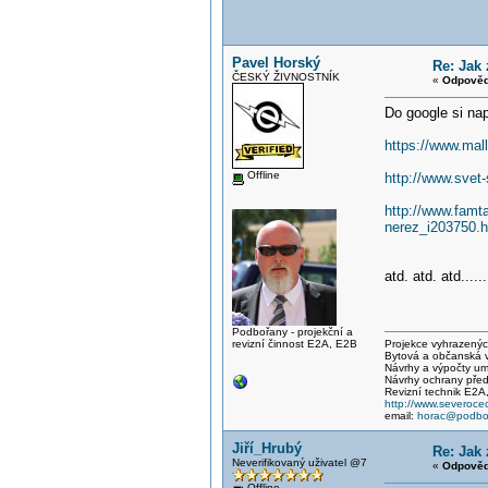
Pavel Horský
Re: Jak 
ČESKÝ ŽIVNOSTNÍK
«
Odpověď
Do google si nap
https://www.ma
Offline
http://www.svet
http://www.famt
nerez_i203750
atd. atd. atd.......
Podbořany - projekční a
revizní činnost E2A, E2B
Projekce vyhrazených 
Bytová a občanská vý
Návrhy a výpočty um
Návrhy ochrany před
Revizní technik E2A
http://www.severocec
email:
horac@podbor
Jiří_Hrubý
Re: Jak 
Neverifikovaný uživatel @7
«
Odpověď
Offline