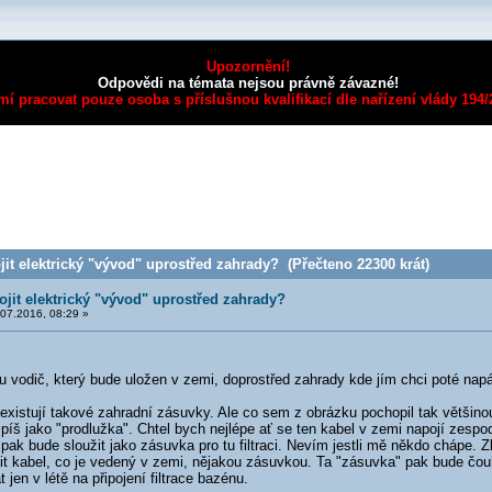
Upozornění!
Odpovědi na témata nejsou právně závazné!
mí pracovat pouze osoba s příslušnou kvalifikací dle nařízení vlády 194
it elektrický "vývod" uprostřed zahrady? (Přečteno 22300 krát)
ojit elektrický "vývod" uprostřed zahrady?
07.2016, 08:29 »
 vodič, který bude uložen v zemi, doprostřed zahrady kde jím chci poté napáje
 existují takové zahradní zásuvky. Ale co sem z obrázku pochopil tak většin
píš jako "prodlužka". Chtel bych nejlépe ať se ten kabel v zemi napojí zesp
ak bude sloužit jako zásuvka pro tu filtraci. Nevím jestli mě někdo chápe. Zk
t kabel, co je vedený v zemi, nějakou zásuvkou. Ta "zásuvka" pak bude čouh
 jen v létě na připojení filtrace bazénu.