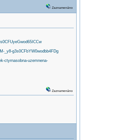
Zaznamenáno
6yg3s0CFUyeGwod65ICCw
lid=CM-_y8-g3s0CFbYW0wodbb4FDg
vek-ctyrnasobna-uzemnena-
Zaznamenáno