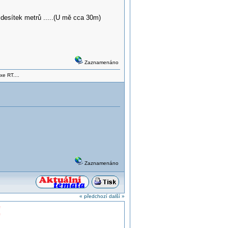
desítek metrů .....(U mě cca 30m)
Zaznamenáno
xe RT....
Zaznamenáno
« předchozí
další »
!