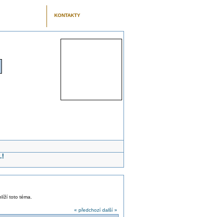
KONTAKTY
.!
líží toto téma.
« předchozí
další »