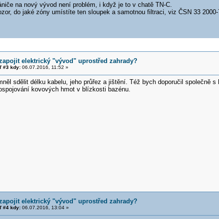
niče na nový vývod není problém, i když je to v chatě TN-C.
zor, do jaké zóny umístíte ten sloupek a samotnou filtraci, viz ČSN 33 2000-
zapojit elektrický "vývod" uprostřed zahrady?
 #3 kdy:
06.07.2016, 11:52 »
něl sdělit délku kabelu, jeho průřez a jištění. Též bych doporučil společně 
ospojování kovových hmot v blízkosti bazénu.
zapojit elektrický "vývod" uprostřed zahrady?
 #4 kdy:
06.07.2016, 13:04 »