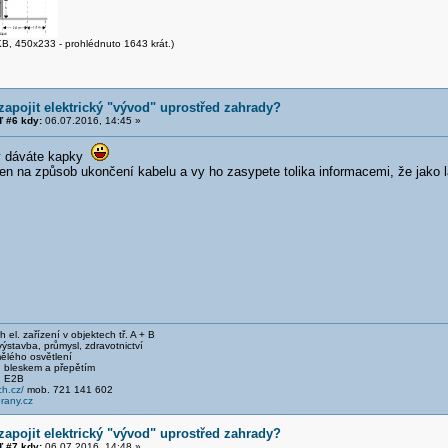
B, 450x233 - prohlédnuto 1643 krát.)
zapojit elektrický "vývod" uprostřed zahrady?
 #6 kdy:
06.07.2016, 14:45 »
y dáváte kapky
jen na způsob ukončení kabelu a vy ho zasypete tolika informacemi, že jako
el. zařízení v objektech tř. A + B
stavba, průmysl, zdravotnictví
ělého osvětlení
 bleskem a přepětím
, E2B
h.cz/
mob. 721 141 602
any.cz
zapojit elektrický "vývod" uprostřed zahrady?
 #7 kdy:
06.07.2016, 14:48 »