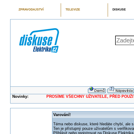
ZPRAVODAJSTVÍ
TELEVIZE
DISKUSE
Novinky:
PROSÍME VŠECHNY UŽIVATELE, PŘED POUŽITÍM 
Varování!
Téma nebo diskuse, které hledáte chybí, ale s
Ten je přístupný pouze uživatelům s verifikov
Přihlásit nebo registrovat na Diskuse Elektri