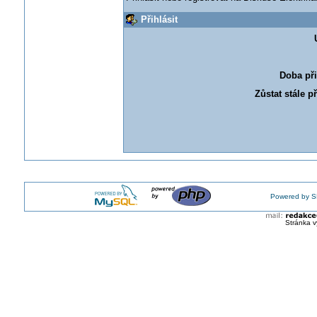
Přihlásit
Doba při
Zůstat stále p
Powered by S
Stránka v