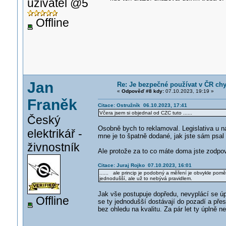
uživatel @5
Offline
Jan
Re: Je bezpečné používat v ČR ch
«
Odpověď #8 kdy:
07.10.2023, 19:19 »
Franěk
Citace: Ostružník 06.10.2023, 17:41
Včera jsem si objednal od CZC tuto ......
Český
Osobně bych to reklamoval. Legislativa u 
elektrikář -
mne je to špatně dodané, jak jste sám psal
živnostník
Ale protože za to co máte doma jste zodpově
Citace: Juraj Rojko 07.10.2023, 16:01
...... ale princip je podobný a měření je obvykle po
jednodušší, ale už to nebývá pravidlem.
Jak vše postupuje dopředu, nevyplácí se úpl
Offline
se ty jednodušší dostávají do pozadí a přes
bez ohledu na kvalitu. Za pár let ty úplně 