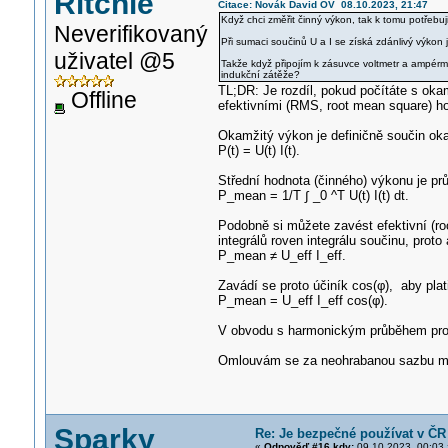
Ritchie
Citace: Novák David OV 08.10.2023, 21:47
Když chci změřit činný výkon, tak k tomu potřebuji
Neverifikovaný
Při sumaci součinů U a I se získá zdánlivý výkon 
uživatel @5
Takže když připojím k zásuvce voltmetr a ampér
indukční zátěže?
TL;DR: Je rozdíl, pokud počítáte s okam
Offline
efektivními (RMS, root mean square) h
Okamžitý výkon je definičně součin ok
P(t) = U(t) I(t).
Střední hodnota (činného) výkonu je p
P_mean = 1/T ∫ _0 ^T U(t) I(t) dt.
Podobně si můžete zavést efektivní (ro
integrálů roven integrálu součinu, proto 
P_mean ≠ U_eff I_eff.
Zavádí se proto účiník cos(φ), aby plati
P_mean = U_eff I_eff cos(φ).
V obvodu s harmonickým průběhem prou
Omlouvám se za neohrabanou sazbu mat
Sparky
Re: Je bezpečné používat v ČR
«
Odpověď #16 kdy:
09.10.2023, 00:03 