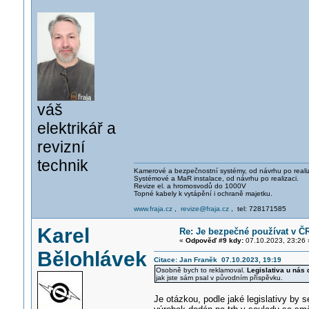
váš
elektrikář a
revizní
technik
Kamerové a bezpečnostní systémy, od návrhu po realiz
Systémové a MaR instalace, od návrhu po realizaci.
Revize el. a hromosvodů do 1000V
Topné kabely k vytápění i ochraně majetku.
www.fraja.cz
,
revize@fraja.cz
, tel: 728171585
Karel
Re: Je bezpečné používat v Č
«
Odpověď #9 kdy:
07.10.2023, 23:26 
Bělohlávek
Citace: Jan Franěk 07.10.2023, 19:19
Osobně bych to reklamoval.
Legislativa u nás 
jak jste sám psal v původním příspěvku.
Je otázkou, podle jaké legislativy by 