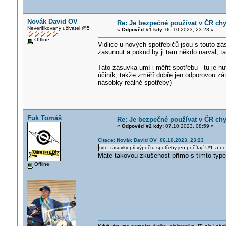
Novák David OV
Re: Je bezpečné používat v ČR ch
Neverifikovaný uživatel @5
«
Odpověď #1 kdy:
06.10.2023, 23:23 »
Offline
Vidlice u nových spotřebičů jsou s touto zá
zasunout a pokud by ji tam někdo narval, tak
Tato zásuvka umí i měřit spotřebu - tu je nu
účiník, takže změří dobře jen odporovou zá
násobky reálné spotřeby)
Fuk Tomáš
Re: Je bezpečné používat v ČR ch
«
Odpověď #2 kdy:
07.10.2023, 08:59 »
Citace: Novák David OV 06.10.2023, 23:23
tyto zásuvky při výpočtu spotřeby jen počítají U*I, a ne
Máte takovou zkušenost přímo s tímto typ
Offline