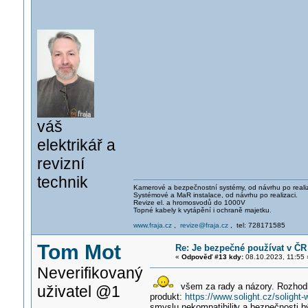
váš
elektrikář a
revizní
technik
Kamerové a bezpečnostní systémy, od návrhu po realiz
Systémové a MaR instalace, od návrhu po realizaci.
Revize el. a hromosvodů do 1000V
Topné kabely k vytápění i ochraně majetku.
www.fraja.cz
,
revize@fraja.cz
, tel: 728171585
Tom Mot
Re: Je bezpečné používat v ČR
«
Odpověď #13 kdy:
08.10.2023, 11:55 
Neverifikovaný
všem za rady a názory. Rozhodl j
uživatel @1
produkt:
https://www.solight.cz/solight
smyslu nekompatibilit
y a bezpečnosti b