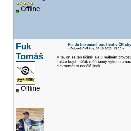
Offline
Fuk
Re: Je bezpečné používat v ČR ch
«
Odpověď #5 kdy:
07.10.2023, 15:55 »
Tomáš
Víte, on se ten účiník ale v reálném provoz
Takže když měřák měří činný výkon sumací s
elektroměr to nedělá jinak.
Offline