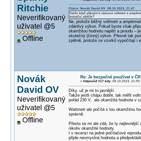
Ritchie
Citace: Novák David OV 08.10.2023, 21:47
Takže když připojím k zásuvce voltmetr a ampér
Neverifikovaný
indukční zátěže?
Ne, protože běžný voltmetr a ampérmetr 
uživatel @5
zdánlivý výkon. Pokud byste však připo
okamžitou hodnotu napětí a proudu – j
skutečný (činný) výkon. Přesně tak post
Offline
zpětně, protože ze vzorků vypočítají i 
Novák
Re: Je bezpečné používat v ČR
«
Odpověď #17 kdy:
09.10.2023, 21:55 
David OV
Díky, už je mi to jasnější.
Takže jestli chápu dobře, tak měřit vo
Neverifikovaný
pořád 230 V, ale okamžitá hodnota v z
uživatel @5
Wattmetr ale počítá s tou okamžitou ho
správně.
Offline
Přesto se mi ale zdá, že ty nejlevnější
nikoliv okamžité hodnoty.
I v recenzi na jedné počítačové reprodu
přijde nesmyslná hodnota a předpokládám