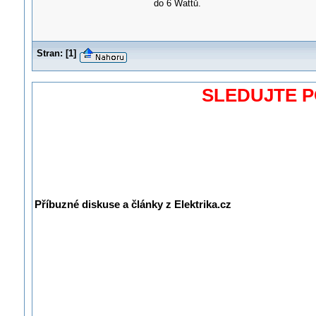
do 6 Wattů.
Stran:
[
1
]
SLEDUJTE 
Příbuzné diskuse a články z Elektrika.cz