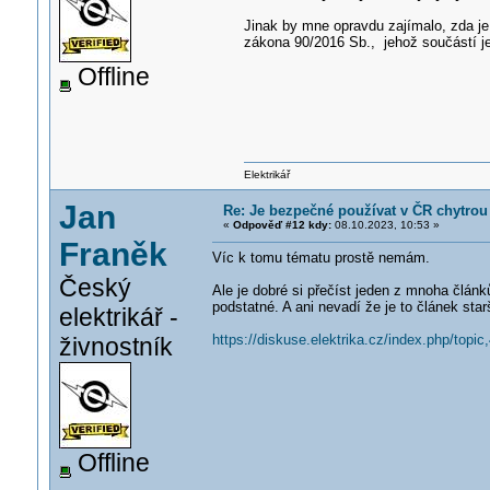
Jinak by mne opravdu zajímalo, zda j
zákona 90/2016 Sb., jehož součástí j
Offline
Elektrikář
Jan
Re: Je bezpečné používat v ČR chytro
«
Odpověď #12 kdy:
08.10.2023, 10:53 »
Franěk
Víc k tomu tématu prostě nemám.
Český
Ale je dobré si přečíst jeden z mnoha člán
podstatné. A ani nevadí že je to článek star
elektrikář -
https://diskuse.elektrika.cz/index.php/topic
živnostník
Offline