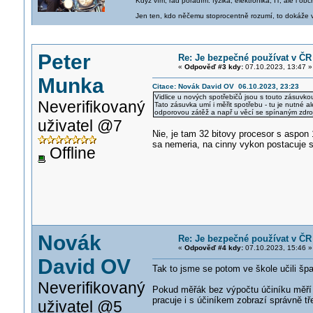
Když vím, rád poradím: fyzika, elektronika, IT, ale i 
Jen ten, kdo něčemu stoprocentně rozumí, to dokáže vy
Peter
Re: Je bezpečné používat v ČR
«
Odpověď #3 kdy:
07.10.2023, 13:47 »
Munka
Citace: Novák David OV 06.10.2023, 23:23
Vidlice u nových spotřebičů jsou s touto zásuvkou
Neverifikovaný
Tato zásuvka umí i měřit spotřebu - tu je nutné al
odporovou zátěž a např u věcí se spínaným zdro
uživatel @7
Nie, je tam 32 bitovy procesor s aspon 
sa nemeria, na cinny vykon postacuje s
Offline
Novák
Re: Je bezpečné používat v ČR
«
Odpověď #4 kdy:
07.10.2023, 15:46 »
David OV
Tak to jsme se potom ve škole učili špa
Neverifikovaný
Pokud měřák bez výpočtu účiníku měří n
pracuje i s účiníkem zobrazí správně tř
uživatel @5