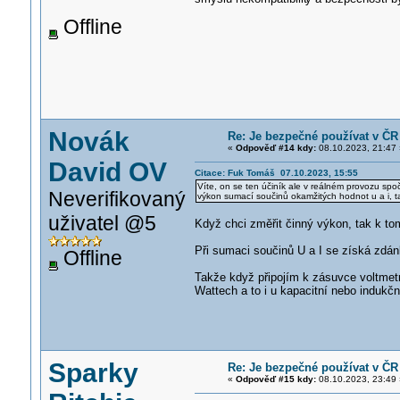
Offline
Novák
Re: Je bezpečné používat v ČR
«
Odpověď #14 kdy:
08.10.2023, 21:47 
David OV
Citace: Fuk Tomáš 07.10.2023, 15:55
Víte, on se ten účiník ale v reálném provozu spo
Neverifikovaný
výkon sumací součinů okamžitých hodnot u a i, tak
uživatel @5
Když chci změřit činný výkon, tak k tom
Při sumaci součinů U a I se získá zdán
Offline
Takže když připojím k zásuvce voltme
Wattech a to i u kapacitní nebo indukč
Sparky
Re: Je bezpečné používat v ČR
«
Odpověď #15 kdy:
08.10.2023, 23:49 