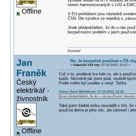
výrobek dodán na trh v souladu se smě
norem harmonizovanýc
h s LVD a EMC
Offline
V EU prohlášení jsou následně uvede
ČSN. Dle výrobce se nejedná o „zásuvk
Jinak předpokládám, že do u nás použ
bezpečnostní problém v jejím používán
Elektrikář
Jan
Re: Je bezpečné používat v ČR ch
«
Odpověď #10 kdy:
07.10.2023, 23:47 »
Franěk
Což o to, prodávat lze kde co, ale s použív
kašle. Nicméně jak jsem psal, osobně bych 
Český
Podle mého byl uveden v omyl. Tečka
elektrikář -
Citace: Karel Bělohlávek 07.10.2023, 23:26
Jinak předpokládám, že do u nás používané zásuvky te
živnostník
Také jsem žádná rizika neuváděl s tím, že vě
používá doma je jeho věc, ale zároveň i je
Offline