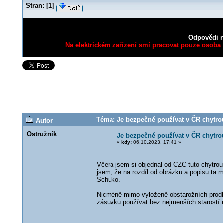
Stran:
[
1
]
Odpovědi n
Na elektrickém zařízení smí pracovat pouze osoba s
Téma: Je bezpečné používat v ČR chytro
Autor
Ostružník
Je bezpečné používat v ČR chytr
«
kdy:
06.10.2023, 17:41 »
Včera jsem si objednal od CZC tuto
chytrou
jsem, že na rozdíl od obrázku a popisu ta m
Schuko.
Nicméně mimo vyloženě obstarožních prodlu
zásuvku používat bez nejmenších starostí n