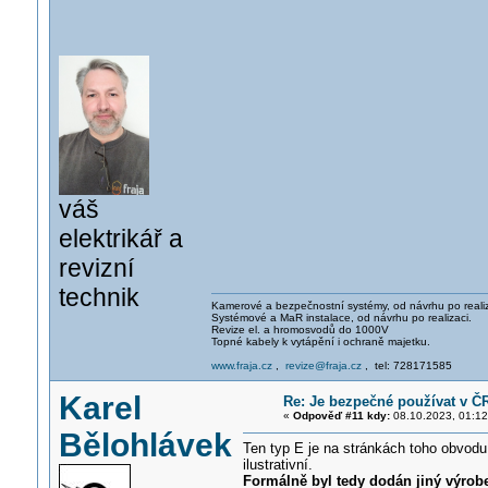
váš
elektrikář a
revizní
technik
Kamerové a bezpečnostní systémy, od návrhu po realiz
Systémové a MaR instalace, od návrhu po realizaci.
Revize el. a hromosvodů do 1000V
Topné kabely k vytápění i ochraně majetku.
www.fraja.cz
,
revize@fraja.cz
, tel: 728171585
Karel
Re: Je bezpečné používat v Č
«
Odpověď #11 kdy:
08.10.2023, 01:12
Bělohlávek
Ten typ E je na stránkách toho obvodu
ilustrativní.
Formálně byl tedy dodán jiný výrobe