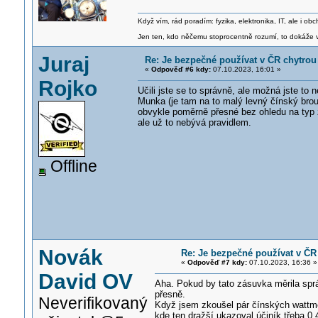
Když vím, rád poradím: fyzika, elektronika, IT, ale i 
Jen ten, kdo něčemu stoprocentně rozumí, to dokáže vy
Juraj
Re: Je bezpečné používat v ČR chytro
«
Odpověď #6 kdy:
07.10.2023, 16:01 »
Rojko
Učili jste se to správně, ale možná jste to
Munka (je tam na to malý levný čínský brouč
obvykle poměrně přesné bez ohledu na typ 
ale už to nebývá pravidlem.
Offline
Novák
Re: Je bezpečné používat v ČR
«
Odpověď #7 kdy:
07.10.2023, 16:36 »
David OV
Aha. Pokud by tato zásuvka měrila sprá
přesně.
Neverifikovaný
Když jsem zkoušel pár čínských wattmetr
kde ten dražší ukazoval účiník třeba 0.