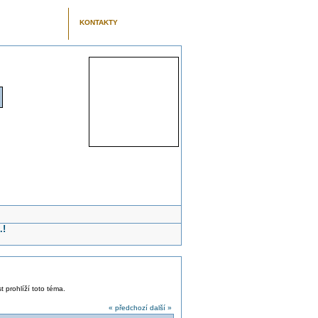
KONTAKTY
.!
t prohlíží toto téma.
« předchozí
další »