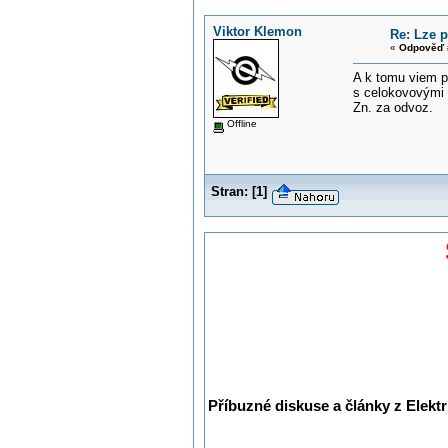
Viktor Klemon
Re: Lze p
«
Odpověď 
A k tomu viem p
s celokovovými 
Zn. za odvoz.
Offline
Stran:
[
1
]
Příbuzné diskuse a články z Elektr