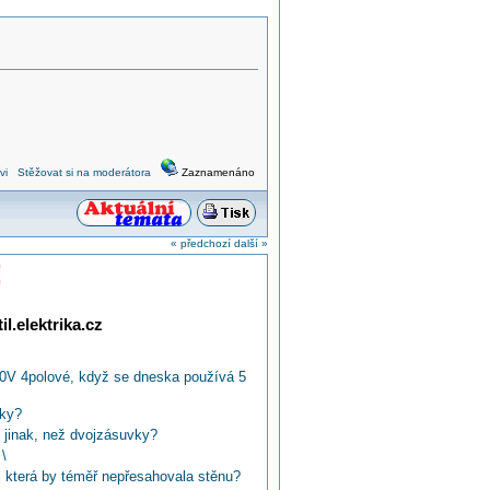
vi
Stěžovat si na moderátora
Zaznamenáno
« předchozí
další »
!
l.elektrika.cz
0V 4polové, když se dneska používá 5
vky?
 jinak, než dvojzásuvky?
\
 která by téměř nepřesahovala stěnu?