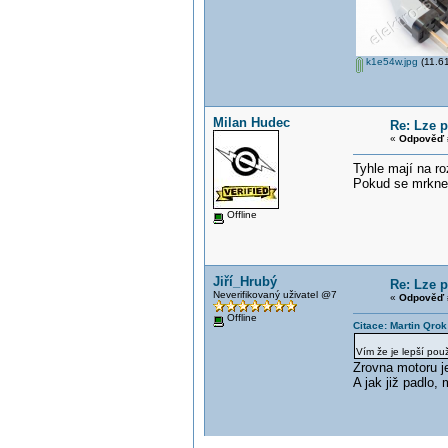
k1e54w.jpg
(11.61
Milan Hudec
Re: Lze p
«
Odpověď 
Tyhle mají na ro
Pokud se mrknet
Offline
Jiří_Hrubý
Re: Lze p
Neverifikovaný uživatel @7
«
Odpověď 
Offline
Citace: Martin Qro
Vím že je lepší pou
Zrovna motoru j
A jak již padlo,