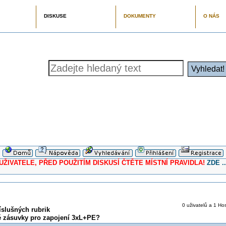
DISKUSE
DOKUMENTY
O NÁS
ELE, PŘED POUŽITÍM DISKUSÍ ČTĚTE MÍSTNÍ PRAVIDLA!
ZDE ..
0 uživatelů a 1 Hos
íslušných rubrik
vé zásuvky pro zapojení 3xL+PE?