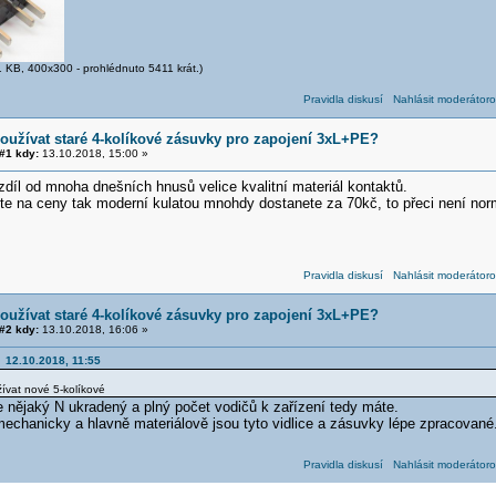
 KB, 400x300 - prohlédnuto 5411 krát.)
Pravidla diskusí
Nahlásit moderátoro
oužívat staré 4-kolíkové zásuvky pro zapojení 3xL+PE?
#1 kdy:
13.10.2018, 15:00 »
zdíl od mnoha dnešních hnusů velice kvalitní materiál kontaktů.
e na ceny tak moderní kulatou mnohdy dostanete za 70kč, to přeci není norm
Pravidla diskusí
Nahlásit moderátoro
oužívat staré 4-kolíkové zásuvky pro zapojení 3xL+PE?
#2 kdy:
13.10.2018, 16:06 »
k 12.10.2018, 11:55
žívat nové 5-kolíkové
e nějaký N ukradený a plný počet vodičů k zařízení tedy máte.
 mechanicky a hlavně materiálově jsou tyto vidlice a zásuvky lépe zpracované
Pravidla diskusí
Nahlásit moderátoro