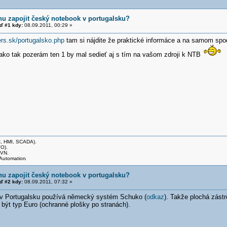
u zapojit český notebook v portugalsku?
 #1 kdy:
08.09.2011, 00:29 »
ers.sk/portugalsko.php
tam si nájdite že praktické informáce a na samom spo
 ako tak pozerám ten 1 by mal sedieť aj s tím na vašom zdroji k NTB
C, HMI, SCADA).
O).
VVN.
Automation
.
u zapojit český notebook v portugalsku?
 #2 kdy:
08.09.2011, 07:32 »
 v Portugalsku používá německý systém Schuko (
odkaz
). Takže plochá zást
být typ Euro (ochranné plošky po stranách).