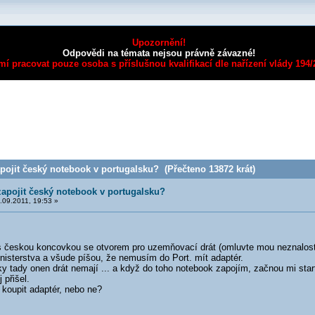
Upozornění!
Odpovědi na témata nejsou právně závazné!
mí pracovat pouze osoba s příslušnou kvalifikací dle nařízení vlády 194
ojit český notebook v portugalsku? (Přečteno 13872 krát)
apojit český notebook v portugalsku?
09.2011, 19:53 »
českou koncovkou se otvorem pro uzemňovací drát (omluvte mou neznalost
nisterstva a všude píšou, že nemusím do Port. mít adaptér.
 tady onen drát nemají ... a když do toho notebook zapojím, začnou mi starto
 přišel.
y koupit adaptér, nebo ne?