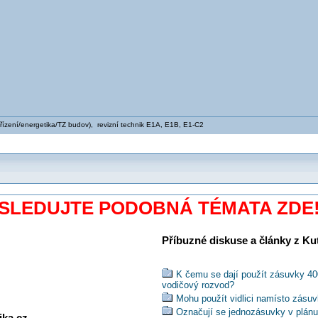
zařízení/energetika/TZ budov), revizní technik E1A, E1B, E1-C2
SLEDUJTE PODOBNÁ TÉMATA ZDE
Příbuzné diskuse a články z Kuti
K čemu se dají použít zásuvky 40
vodičový rozvod?
Mohu použít vidlici namísto zásu
Označují se jednozásuvky v plánu
ika.cz