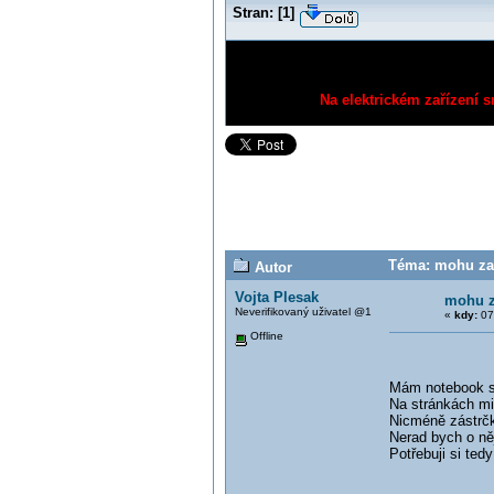
Stran:
[
1
]
Na elektrickém zařízení s
Téma: mohu zap
Autor
Vojta Plesak
mohu z
Neverifikovaný uživatel @1
«
kdy:
07.
Offline
Mám notebook s 
Na stránkách mi
Nicméně zástrčky
Nerad bych o něj
Potřebuji si ted