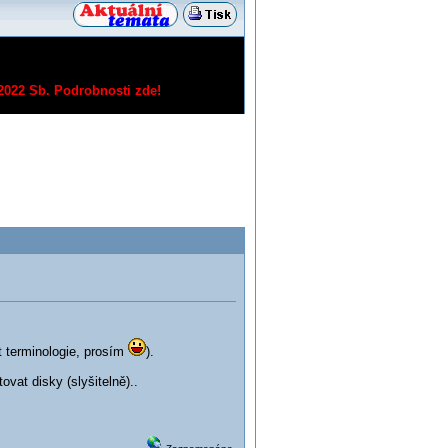
/2022 Sb.
Podrobnosti zde!
 terminologie, prosím
).
vat disky (slyšitelně)..