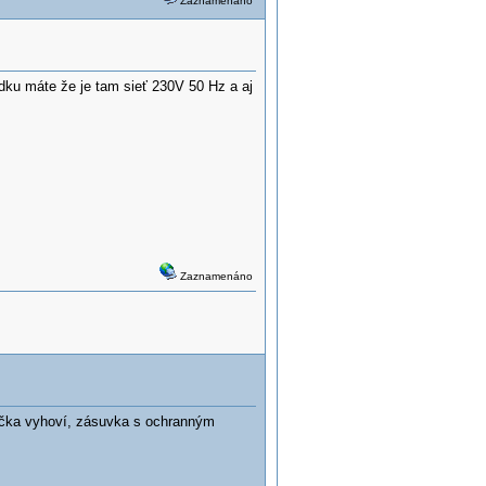
Zaznamenáno
dku máte že je tam sieť 230V 50 Hz a aj
Zaznamenáno
rčka vyhoví, zásuvka s ochranným