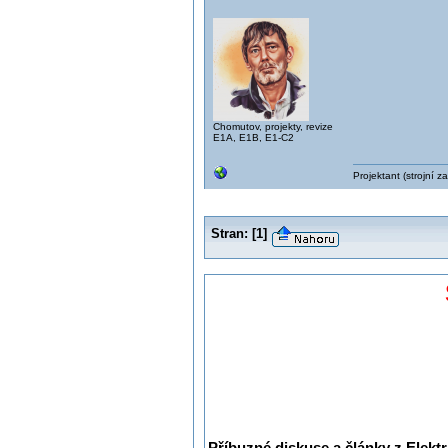
Chomutov, projekty, revize
E1A, E1B, E1-C2
Projektant (strojní 
Stran:
[
1
]
Příbuzné diskuse a články z Elektr