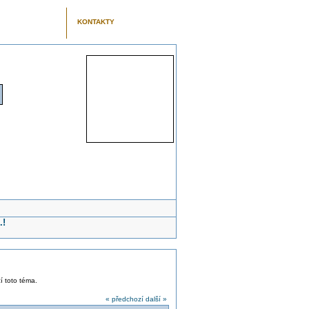
KONTAKTY
.!
ží toto téma.
« předchozí
další »