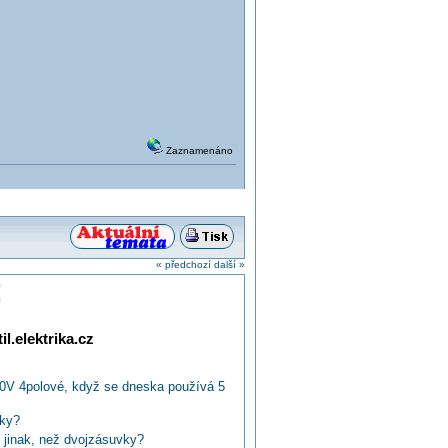
Zaznamenáno
« předchozí
další »
!
l.elektrika.cz
0V 4polové, když se dneska používá 5
vky?
 jinak, než dvojzásuvky?