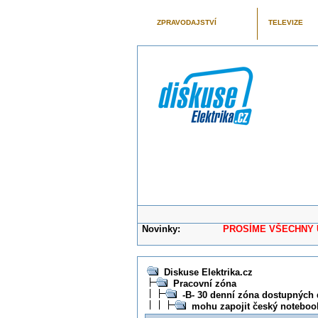
ZPRAVODAJSTVÍ
TELEVIZE
Novinky:
PROSÍME VŠECHNY UŽIVAT
Diskuse Elektrika.cz
Pracovní zóna
-B- 30 denní zóna dostupných 
mohu zapojit český noteboo