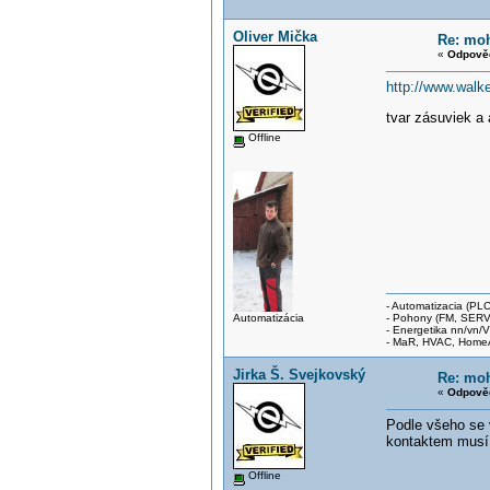
Oliver Mička
Re: moh
«
Odpověď
http://www.walk
tvar zásuviek a
Offline
- Automatizacia (PL
Automatizácia
- Pohony (FM, SERV
- Energetika nn/vn/
- MaR, HVAC, Home
Jirka Š. Svejkovský
Re: moh
«
Odpověď
Podle všeho se
kontaktem musí 
Offline