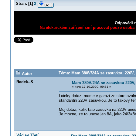
Stran:
[
1
]
2
Odpovědi n
Na elektrickém zařízení smí pracovat pouze osoba s
Téma: Mam 380V/24A se zasuvkou 220V, ja
Autor
Radek..S
Mam 380V/24A se zasuvkou 220V, j
«
kdy:
17.10.2020, 09:51 »
Laicky dotaz, mame v garazi ze stare ovaln
standardni 220V zasuvkou. Je to takovy te
Muj dotaz, kolik tato zasuvka na 220V unes
Je mozne, ze to unese jen 8A, jako 24/3=8A,
Václav Třetí