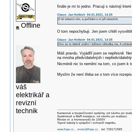
finále je mi to jedno. Pracuji s nástroji kt
Citace: Jan Kelbich 04.01.2021, 14:25
O té tolranci vím, a počítám s ní při návrzích.
..
Offline
O tom nepochybuji. Jen jsem chtěl vysvětli
Citace: Jan Kelbich 04.01.2021, 14:25
Ono se to klidně změní i během několika ms. A vzhledem
Máš pravdu. Vyjádřil jsem se nepřesně. Ne
na mnoha předvídatelnýc
h i nepředvídateln
ý
Nicméně nic to nemění na tom, co jsem k 
Myslím že není třeba se o tom více rozep
váš
elektrikář a
revizní
technik
Kamerové a bezpečnostní systémy, od návrhu po realiz
Systémové a MaR instalace, od návrhu po realizaci.
Revize el. a hromosvodů do 1000V
Topné kabely k vytápění i ochraně majetku.
www.fraja.cz
,
revize@fraja.cz
, tel: 728171585