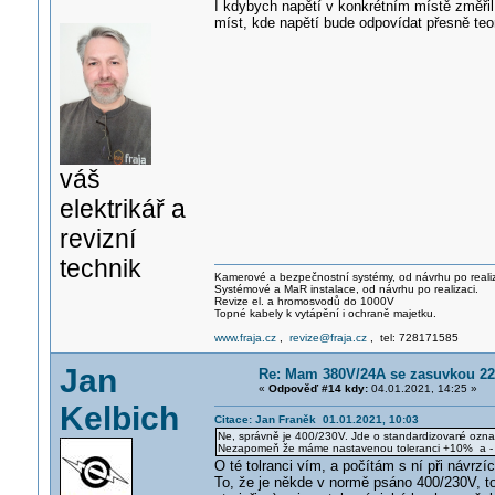
I kdybych napětí v konkrétním místě změřil 
míst, kde napětí bude odpovídat přesně te
váš
elektrikář a
revizní
technik
Kamerové a bezpečnostní systémy, od návrhu po realiz
Systémové a MaR instalace, od návrhu po realizaci.
Revize el. a hromosvodů do 1000V
Topné kabely k vytápění i ochraně majetku.
www.fraja.cz
,
revize@fraja.cz
, tel: 728171585
Jan
Re: Mam 380V/24A se zasuvkou 220V
«
Odpověď #14 kdy:
04.01.2021, 14:25 »
Kelbich
Citace: Jan Franěk 01.01.2021, 10:03
Ne, správně je 400/230V. Jde o standardizovan
é ozna
Nezapomeň že máme nastavenou toleranci +10% a -
O té tolranci vím, a počítám s ní při návrzíc
To, že je někde v normě psáno 400/230V, to 