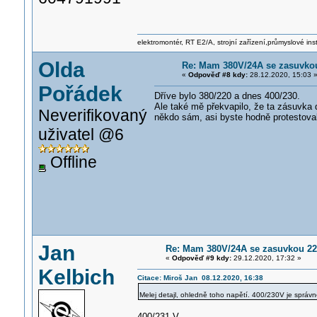
elektromontér, RT E2/A, strojní zařízení,průmyslové ins
Olda
Re: Mam 380V/24A se zasuvkou 
«
Odpověď #8 kdy:
28.12.2020, 15:03 
Pořádek
Dříve bylo 380/220 a dnes 400/230.
Ale také mě překvapilo, že ta zásuvka 
Neverifikovaný
někdo sám, asi byste hodně protestoval
uživatel @6
Offline
Jan
Re: Mam 380V/24A se zasuvkou 220V
«
Odpověď #9 kdy:
29.12.2020, 17:32 »
Kelbich
Citace: Miroš Jan 08.12.2020, 16:38
Melej detajl, ohledně toho napětí. 400/230V je správ
400/231 V