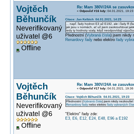
Vojtěch
Re: Mam 380V/24A se zasuvkou 
«
Odpověď #16 kdy:
04.01.2021, 19:23
Běhunčík
Citace: Jan Kelbich 04.01.2021, 14:25
... např. řady hodnot E3 až E192, ale i řady R (ř
Neverifikovaný
jak jsou v normách, ať už jsem zaokrouhloval jakk
tedy ty hodnoty vzaly, když neodpovídají výpočtu.
uživatel @6
Přednostní (
Vybraná čísla
) jsem nikdy 
Renardovy řady
nebo elektro
řady vybr
Offline
Vojtěch
Re: Mam 380V/24A se zasuvkou 
«
Odpověď #17 kdy:
04.01.2021, 19:36
Běhunčík
Citace: Vojtěch Běhunčík 04.01.2021, 19:23
Přednostní (
Vybraná čísla
) jsem nikdy nezkoušel 
Neverifikovaný
Renardovy řady
nebo elektro
řady vybraných čís
uživatel @6
"Elektro" řady zde:
E3, E6, E12, E24, E48, E96 a E192
Offline