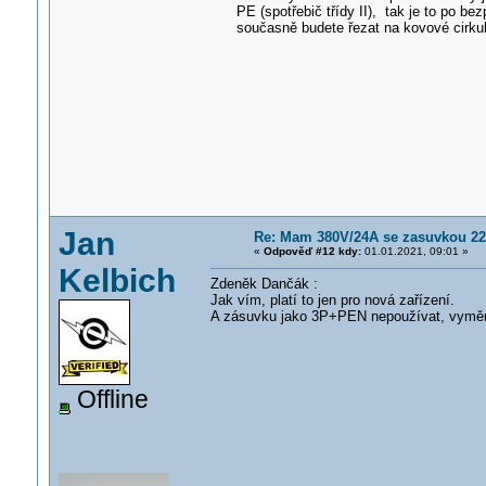
PE (spotřebič třídy II), tak je to po 
současně budete řezat na kovové cirku
Jan
Re: Mam 380V/24A se zasuvkou 220V
«
Odpověď #12 kdy:
01.01.2021, 09:01 »
Kelbich
Zdeněk Dančák :
Jak vím, platí to jen pro nová zařízení.
A zásuvku jako 3P+PEN nepoužívat, vymě
Offline