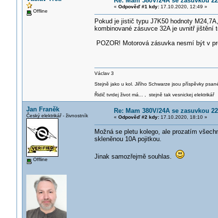
Re: Mam 380V/24A se zasuvkou 220V
«
Odpověď #1 kdy:
17.10.2020, 12:49 »
Offline
Pokud je jistič typu J7K50 hodnoty M24,7A
kombinované zásuvce 32A je uvnitř jištění 
POZOR! Motorová zásuvka nesmí být v prov
Václav 3
Stejně jako u kol. Jiřího Schwarze jsou příspěvky psané
Řidič tvrdej život má... , stejně tak vesnickej elektrikář
Jan Franěk
Re: Mam 380V/24A se zasuvkou 220V
Český elektrikář - živnostník
«
Odpověď #2 kdy:
17.10.2020, 18:10 »
Možná se pletu kolego, ale prozatím všech
skleněnou 10A pojitkou.
Jinak samozřejmě souhlas.
Offline