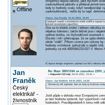
strojařinu) nejsou takové, jaké bychom oče
zaokrouhloval jakkoliv a přidával jemné kon
tedy ty hodnoty vzaly, když neodpovídají v
Offline
zaokrouhlování), nešlo by to např. dohroma
Citace: Jan Franěk 01.01.2021, 10:03
I kdybych napětí v konkrétním místě změřil a napsal n
přesně teoretickým výpočtům.
Ono se to klidně změní i během několika ms.
nějakou toleranci, takže běžné jsou i nějak
zpětná složka, ve čtyřvodičové soustavě v 
Docela i mě i překvapuje, že se ujala efekti
nikde "vidět". Přitom vzorce pro výkony by 
hodnoty vrcholové, pokud jde o napětí sítě,
jednotky za mě 400/566/231/327 V. Mezní h
IC layout design engineer, zajímací se též o silovou ele
Jan
Re: Mam 380V/24A se zasuvkou 220V, jak
«
Odpověď #15 kdy:
04.01.2021, 15:41 »
Franěk
Citace: Jan Kelbich 04.01.2021, 14:25
.. Docela by mě zajímalo, kde se tedy ty hodnoty vzal
Český
......
elektrikář -
Jistě půjde o dohodu mezi Evropskými z
živnostník
je tato hodnota správně, byť výpočtově i m
hodnotách. Pravděpodobně k tomu měli odbor