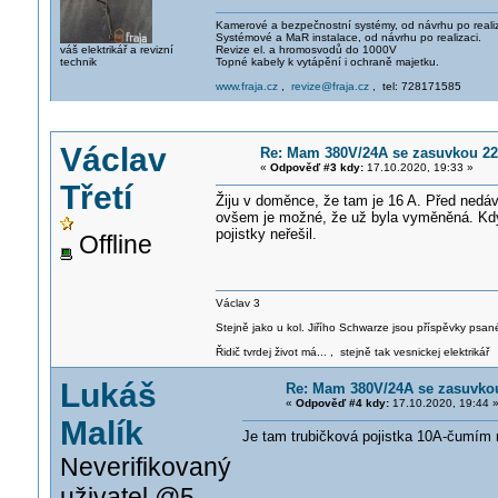
Kamerové a bezpečnostní systémy, od návrhu po realiz
Systémové a MaR instalace, od návrhu po realizaci.
váš elektrikář a revizní
Revize el. a hromosvodů do 1000V
technik
Topné kabely k vytápění i ochraně majetku.
www.fraja.cz
,
revize@fraja.cz
, tel: 728171585
Václav
Re: Mam 380V/24A se zasuvkou 220V
«
Odpověď #3 kdy:
17.10.2020, 19:33 »
Třetí
Žiju v doměnce, že tam je 16 A. Před nedá
ovšem je možné, že už byla vyměněná. Kdy
pojistky neřešil.
Offline
Václav 3
Stejně jako u kol. Jiřího Schwarze jsou příspěvky psané
Řidič tvrdej život má... , stejně tak vesnickej elektrikář
Lukáš
Re: Mam 380V/24A se zasuvkou 
«
Odpověď #4 kdy:
17.10.2020, 19:44 
Malík
Je tam trubičková pojistka 10A-čumím 
Neverifikovaný
uživatel @5