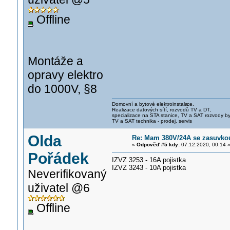
Offline
Montáže a
opravy elektro
do 1000V, §8
Domovní a bytové elektroinstala
ce.
Realizace datových sítí, rozvodů TV a DT,
specializace na STA stanice, TV a SAT rozvody b
TV a SAT technika - prodej, servis
Olda
Re: Mam 380V/24A se zasuvkou 
«
Odpověď #5 kdy:
07.12.2020, 00:14 
Pořádek
IZVZ 3253 - 16A pojistka
IZVZ 3243 - 10A pojistka
Neverifikovaný
uživatel @6
Offline