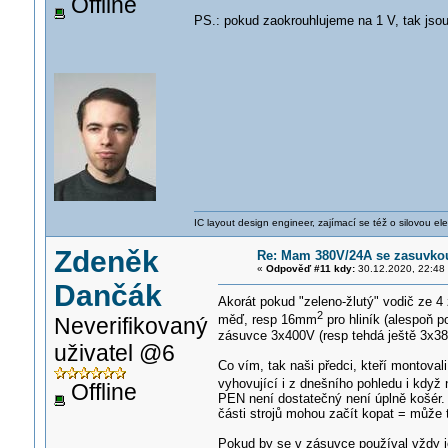
Offline
PS.: pokud zaokrouhlujeme na 1 V, tak jsou
IC layout design engineer, zajímací se též o silovou ele
Zdeněk
Re: Mam 380V/24A se zasuvkou 
«
Odpověď #11 kdy:
30.12.2020, 22:48
Dančák
Akorát pokud "zeleno-žlutý" vodič ze 
2
měď, resp 16mm
pro hliník (alespoň 
Neverifikovaný
zásuvce 3x400V (resp tehdá ještě 3x38
uživatel @6
Co vím, tak naši předci, kteří montoval
vyhovující i z dnešního pohledu i kdy
Offline
PEN není dostatečný není úplně košér. 
části strojů mohou začít kopat = může 
Pokud by se v zásuvce používal vždy je