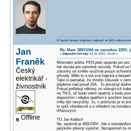
IC layout design engineer, zajímací se též o silovou ele
Jan
Re: Mam 380V/24A se zasuvkou 220V, jak
«
Odpověď #13 kdy:
01.01.2021, 10:03 »
Franěk
Minimální průřez PEN platí opravdu jen pro
tak docela pro samotné rozvody. Pokud se 
Český
zásuvky se směla využívat pouze ochranná 
přívody. Mělo to a má svá logická a bezpe
elektrikář -
Také si pamatuji, že mnoho zásuvek v země
půjdeme nad proud 25A. To považuji dodnes
živnostník
Pokud potřebuji některý ze stávajících kab
na TN-S, už budu velmi opatrný a budu pos
doporučím i nějaká opatření k posílení bez
měly být nevyužity. Jo, v průmyslu je to ji
to spíš všeobecně a s ohledem na instalace
třífázových.
Offline
TO Jan Kelbich
Ne, správně je 400/230V. Jde o standardiz
jakýkoliv přesný výpočet. Nezapomeň že m