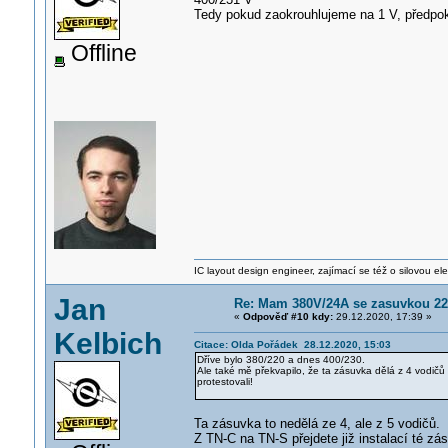
Tedy pokud zaokrouhlujeme na 1 V, předpo
Offline
IC layout design engineer, zajímací se též o silovou ele
Jan
Re: Mam 380V/24A se zasuvkou 220V
«
Odpověď #10 kdy:
29.12.2020, 17:39 »
Kelbich
Citace: Olda Pořádek 28.12.2020, 15:03
Dříve bylo 380/220 a dnes 400/230.
Ale také mě překvapilo, že ta zásuvka dělá z 4 vodič
protestovali!
Ta zásuvka to nedělá ze 4, ale z 5 vodičů.
Z TN-C na TN-S přejdete již instalací té zá