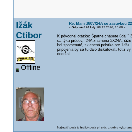
Ižák
Re: Mam 380V/24A se zasuvkou 220V
«
Odpověď #6 kdy:
08.12.2020, 15:08 »
Ctibor
K pôvodnej otázke: Špatne chápete údaj " 3
sa týka prúdov, 24A znamená 3X24A, čiže ka
bol spomenuté, sklenená poistka pre 1-fáz
pripojenia by sa tu dalo diskutovať, totiž 
dodržať.
Offline
Najkrajší pocit je hrejivý pocit pri srdci z dobre vykonan