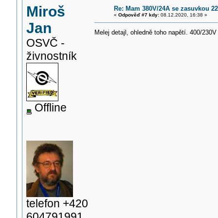
Miroš
Re: Mam 380V/24A se zasuvkou 220V
«
Odpověď #7 kdy:
08.12.2020, 16:38 »
Jan
Melej detajl, ohledně toho napětí. 400/230V
OSVČ -
živnostník
Offline
telefon +420
604791991