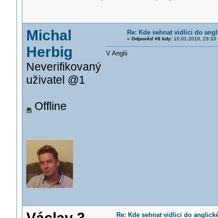
Michal
Re: Kde sehnat vidlici do angl
«
Odpověď #6 kdy:
10.01.2010, 23:33 
Herbig
V Anglii
Neverifikovaný
uživatel @1
Offline
Václav 3
Re: Kde sehnat vidlici do anglick