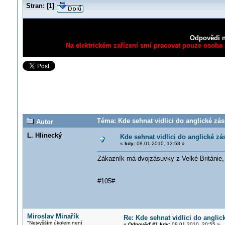
Stran:
[
1
]
Odpovědi n
Na elektrickém zařízení smí pracovat pouze osoba s
Téma: Kde sehnat vidlici do anglické zás
Autor
L. Hlinecký
Kde sehnat vidlici do anglické zá
«
kdy:
08.01.2010, 13:58 »
Zákazník má dvojzásuvky z Velké Británie, 
#105#
Miroslav Minařík
Re: Kde sehnat vidlici do angli
"Nejvyšším úkolem není
«
Odpověď #1 kdy:
08.01.2010, 20:55 »