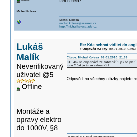
tam nedělá?
Michal Kolesa
Michal Kolesa
michal.kolesa@seznam.cz
http://michal.kolesa.zde.cz
Lukáš
Re: Kde sehnat vidlici do angl
«
Odpověď #3 kdy:
09.01.2010, 02:53 
Malík
Citace: Michal Kolesa 08.01.2010, 21:36
OT: Jak se objednává ze zahraničí ? jak se plat
Neverifikovaný
dne ? Jak je to ze zahraničí ?
uživatel @5
Odpovědi na všechny otázky najdete na
Offline
Montáže a
opravy elektro
do 1000V, §8
Domovní a bytové elektroinstala
ce.