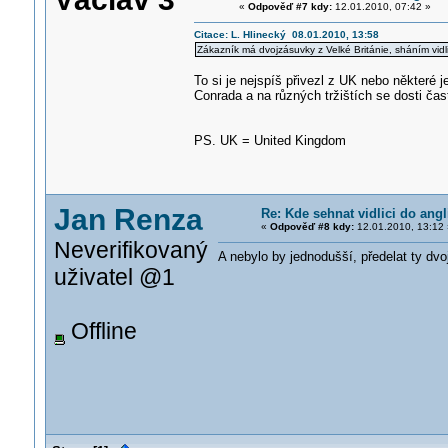
«
Odpověď #7 kdy:
12.01.2010, 07:42 »
Citace: L. Hlinecký 08.01.2010, 13:58
Zákazník má dvojzásuvky z Velké Británie, sháním vidl
To si je nejspíš přivezl z UK nebo některé je
Conrada a na různých tržištích se dosti čas
PS. UK = United Kingdom
Jan Renza
Re: Kde sehnat vidlici do angl
«
Odpověď #8 kdy:
12.01.2010, 13:12 
Neverifikovaný
A nebylo by jednodušší, předelat ty dv
uživatel @1
Offline