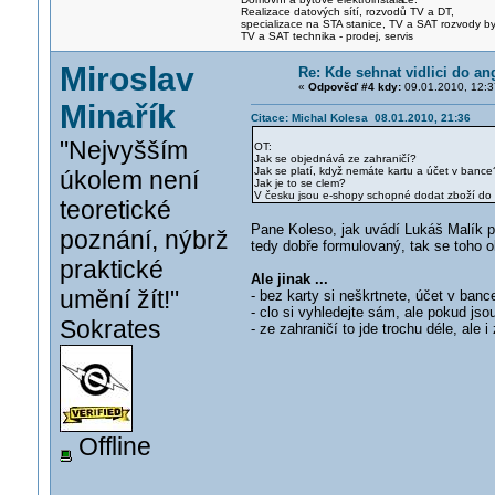
Realizace datových sítí, rozvodů TV a DT,
specializace na STA stanice, TV a SAT rozvody b
TV a SAT technika - prodej, servis
Miroslav
Re: Kde sehnat vidlici do an
«
Odpověď #4 kdy:
09.01.2010, 12:3
Minařík
Citace: Michal Kolesa 08.01.2010, 21:36
"Nejvyšším
OT:
Jak se objednává ze zahraničí?
Jak se platí, když nemáte kartu a účet v bance
úkolem není
Jak je to se clem?
V česku jsou e-shopy schopné dodat zboží do 
teoretické
Pane Koleso, jak uvádí Lukáš Malík p
poznání, nýbrž
tedy dobře formulovaný, tak se toho o
praktické
Ale jinak ...
umění žít!"
- bez karty si neškrtnete, účet v ban
- clo si vyhledejte sám, ale pokud jso
Sokrates
- ze zahraničí to jde trochu déle, ale
Offline