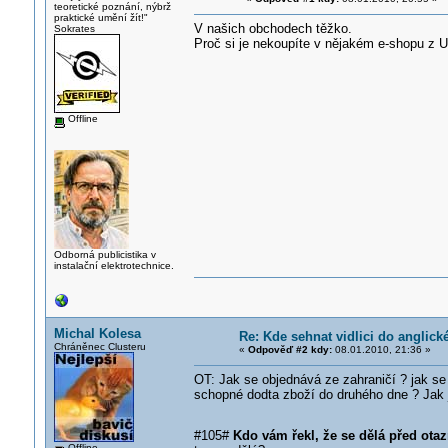
teoretické poznání, nýbrž
praktické umění žít!"
V našich obchodech těžko.
Sokrates
Proč si je nekoupíte v nějakém e-shopu z 
Offline
Odborná publicistika v
instalační elektrotechnice.
Michal Kolesa
Re: Kde sehnat vidlici do anglick
Chráněnec Clusteru
«
Odpověď #2 kdy:
08.01.2010, 21:36 »
OT: Jak se objednává ze zahraničí ? jak se 
schopné dodta zboží do druhého dne ? Jak j
#105#
Kdo vám řekl, že se dělá před ot
Offline