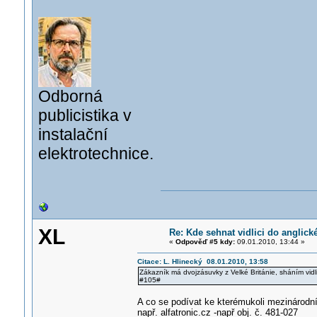
Odborná
publicistika v
instalační
elektrotechnice.
XL
Re: Kde sehnat vidlici do anglick
«
Odpověď #5 kdy:
09.01.2010, 13:44 »
Citace: L. Hlinecký 08.01.2010, 13:58
Zákazník má dvojzásuvky z Velké Británie, sháním vidl
#105#
A co se podívat ke kterémukoli mezinárodnímu 
např. alfatronic.cz -např obj. č. 481-027