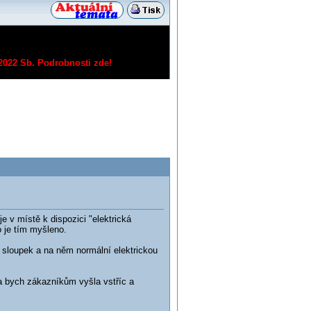
/2022 Sb.
Podrobnosti zde!
e v místě k dispozici "elektrická
 je tím myšleno.
y sloupek a na něm normální elektrickou
a bych zákazníkům vyšla vstříc a