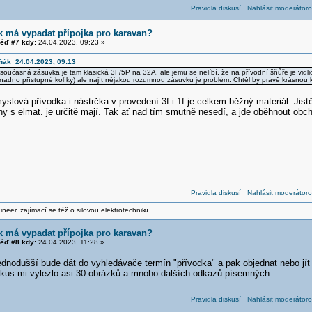
Pravidla diskusí
Nahlásit moderátoro
k má vypadat přípojka pro karavan?
ěď #7 kdy:
24.04.2023, 09:23 »
rňák 24.04.2023, 09:13
současná zásuvka je tam klasická 3F/5P na 32A, ale jemu se nelíbí, že na přívodní šňůře je vidli
nadno přístupné kolíky) ale najít nějakou rozumnou zásuvku je problém. Chtěl by právě krásnou k
slová přívodka i nástrčka v provedení 3f i 1f je celkem běžný materiál. Jist
ny s elmat. je určitě mají. Tak ať nad tím smutně nesedí, a jde oběhnout obc
Pravidla diskusí
Nahlásit moderátoro
neer, zajímací se též o silovou elektrotechnik
u
k má vypadat přípojka pro karavan?
ěď #8 kdy:
24.04.2023, 11:28 »
dnodušší bude dát do vyhledávače termín "přívodka" a pak objednat nebo jít n
okus mi vylezlo asi 30 obrázků a mnoho dalších odkazů písemných.
Pravidla diskusí
Nahlásit moderátoro