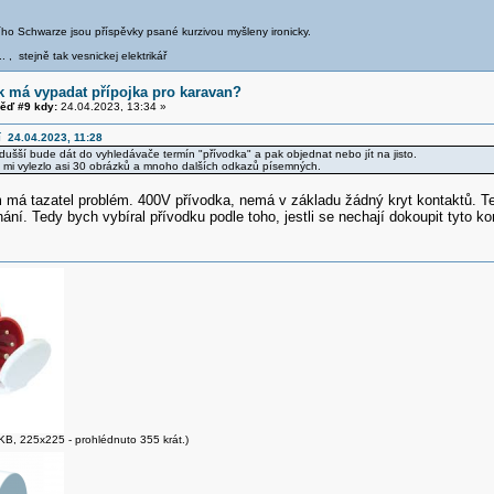
iřího Schwarze jsou příspěvky psané kurzivou myšleny ironicky.
.. , stejně tak vesnickej elektrikář
k má vypadat přípojka pro karavan?
ěď #9 kdy:
24.04.2023, 13:34 »
í 24.04.2023, 11:28
dušší bude dát do vyhledávače termín "přívodka" a pak objednat nebo jít na jisto.
 mi vylezlo asi 30 obrázků a mnoho dalších odkazů písemných.
 má tazatel problém. 400V přívodka, nemá v základu žádný kryt kontaktů. Te
ání. Tedy bych vybíral přívodku podle toho, jestli se nechají dokoupit tyto 
KB, 225x225 - prohlédnuto 355 krát.)