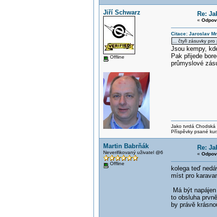
Jiří Schwarz
Re: Ja
«
Odpov
Citace: Jaroslav M
... čtyři zásuvky pr
Jsou kempy, kde 
Pak přijede bore
Offline
průmyslové zásuv
Jako tvrdá Chodská p
Příspěvky psané kur
Martin Babrňák
Re: Ja
Neverifikovaný uživatel @6
«
Odpov
Offline
kolega teď nedáv
míst pro karava
Má být napájen 3
to obsluha prvně
by právě krásnou