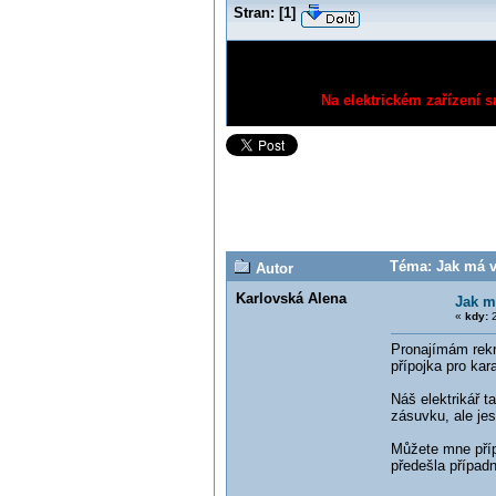
Stran:
[
1
]
Na elektrickém zařízení s
Téma: Jak má v
Autor
Karlovská Alena
Jak m
«
kdy:
2
Pronajímám rekre
přípojka pro ka
Náš elektrikář t
zásuvku, ale jest
Můžete mne příp
předešla případ