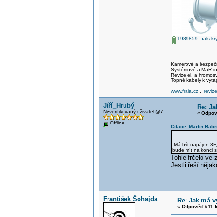
1989859_bals-kryt
Kamerové a bezpečno
Systémové a MaR ins
Revize el. a hromo
Topné kabely k vytá
www.fraja.cz
,
reviz
Jiří_Hrubý
Re: Ja
Neverifikovaný uživatel @7
«
Odpov
Offline
Citace: Martin Bab
Má být napájen 3F, 
bude mít na konci s
Tohle frčelo ve z
Jestli řeší něja
František Šohajda
Re: Jak má v
«
Odpověď #11 k