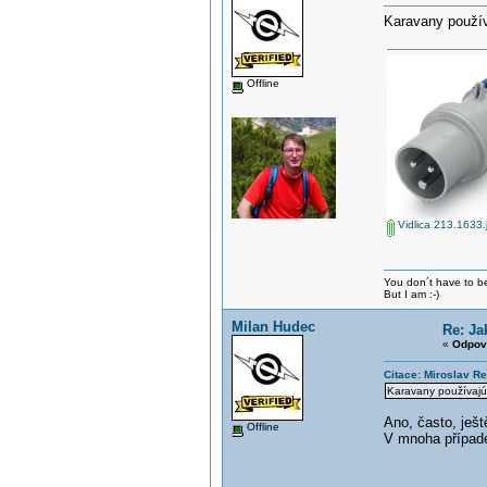
Karavany použív
Offline
Vidlica 213.1633.
You don´t have to be
But I am :-)
Milan Hudec
Re: Ja
«
Odpov
Citace: Miroslav R
Karavany používajú 
Ano, často, ješt
Offline
V mnoha případe