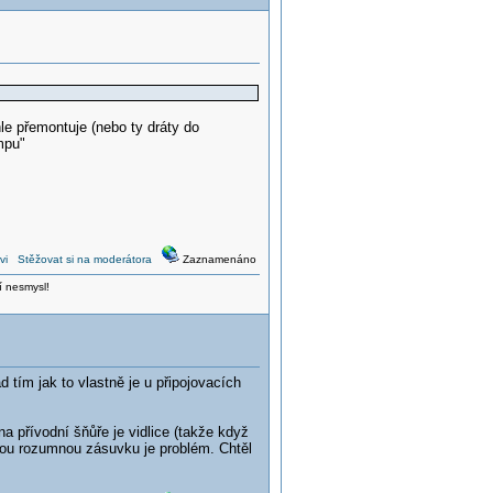
hle přemontuje (nebo ty dráty do
mpu"
vi
Stěžovat si na moderátora
Zaznamenáno
í nesmysl!
 tím jak to vlastně je u připojovacích
 přívodní šňůře je vidlice (takže když
akou rozumnou zásuvku je problém. Chtěl