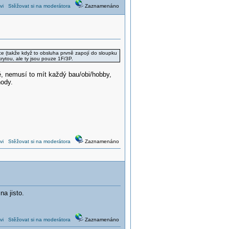
vi
Stěžovat si na moderátora
Zaznamenáno
ce (takže když to obsluha prvně zapojí do sloupku
rytou, ale ty jsou pouze 1F/3P.
ě, nemusí to mít každý bau/obi/hobby,
hody.
vi
Stěžovat si na moderátora
Zaznamenáno
a jisto.
vi
Stěžovat si na moderátora
Zaznamenáno