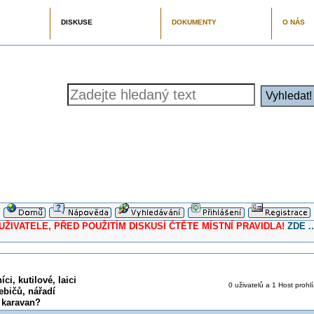
DISKUSE
DOKUMENTY
O NÁS
ELE, PŘED POUŽITÍM DISKUSÍ ČTĚTE MÍSTNÍ PRAVIDLA!
ZDE ..
ci, kutilové, laici
0 uživatelů a 1 Host prohlí
ebičů, nářadí
 karavan?