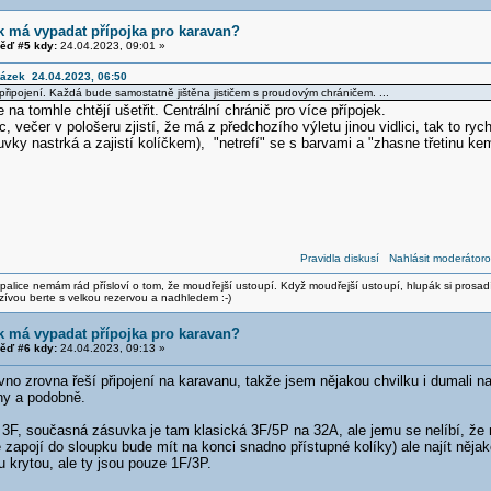
k má vypadat přípojka pro karavan?
ěď #5 kdy:
24.04.2023, 09:01 »
rázek 24.04.2023, 06:50
o připojení. Každá bude samostatně jištěna jističem s proudovým chráničem. ...
na tomhle chtějí ušetřit. Centrální chránič pro více přípojek.
c, večer v pološeru zjistí, že má z předchozího výletu jinou vidlici, tak to ryc
ky nastrká a zajistí kolíčkem), "netrefí" se s barvami a "zhasne třetinu ke
Pravidla diskusí
Nahlásit moderátoro
alice nemám rád přísloví o tom, že moudřejší ustoupí. Když moudřejší ustoupí, hlupák si prosad
zívou berte s velkou rezervou a nadhledem :-)
k má vypadat přípojka pro karavan?
ěď #6 kdy:
24.04.2023, 09:13 »
no zrovna řeší připojení na karavanu, takže jsem nějakou chvilku i dumali nad
ny a podobně.
F, současná zásuvka je tam klasická 3F/5P na 32A, ale jemu se nelíbí, že na
 zapojí do sloupku bude mít na konci snadno přístupné kolíky) ale najít něj
 krytou, ale ty jsou pouze 1F/3P.