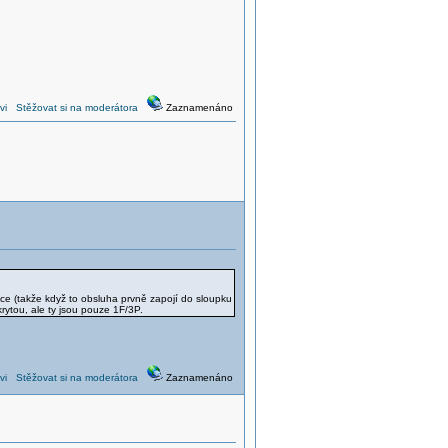
vi
Stěžovat si na moderátora
Zaznamenáno
ice (takže když to obsluha prvně zapojí do sloupku
rytou, ale ty jsou pouze 1F/3P.
vi
Stěžovat si na moderátora
Zaznamenáno