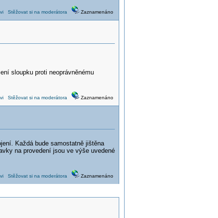
vi
Stěžovat si na moderátora
Zaznamenáno
čení sloupku proti neoprávněnému
vi
Stěžovat si na moderátora
Zaznamenáno
jení. Každá bude samostatně jištěna
davky na provedení jsou ve výše uvedené
vi
Stěžovat si na moderátora
Zaznamenáno