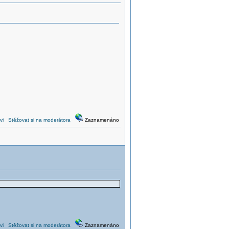
vi
Stěžovat si na moderátora
Zaznamenáno
vi
Stěžovat si na moderátora
Zaznamenáno