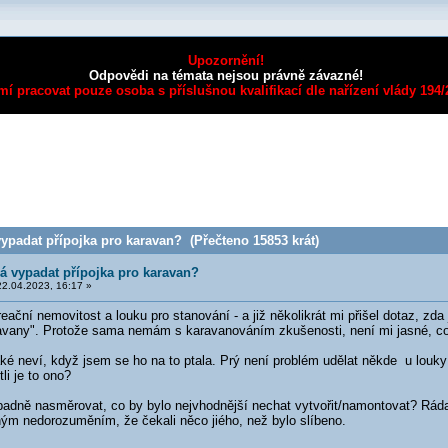
Upozornění!
Odpovědi na témata nejsou právně závazné!
mí pracovat pouze osoba s příslušnou kvalifikací dle nařízení vlády 194
ypadat přípojka pro karavan? (Přečteno 15853 krát)
á vypadat přípojka pro karavan?
2.04.2023, 16:17 »
ační nemovitost a louku pro stanování - a již několikrát mi přišel dotaz, zda j
ravany". Protože sama nemám s karavanováním zkušenosti, není mi jasné, co
aké neví, když jsem se ho na to ptala. Prý není problém udělat někde u louk
li je to ono?
adně nasměrovat, co by bylo nejvhodnější nechat vytvořit/namontovat? Rád
ným nedorozuměním, že čekali něco jiého, než bylo slíbeno.