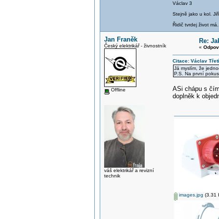
Václav 3
Stejně jako u kol. J
Řidič tvrdej život má.
Jan Franěk
Re: Ja
Český elektrikář - živnostník
«
Odpov
Citace: Václav Třet
Já myslím, že jedno
P.S. Na první pokus
ASi chápu s čím
Offline
doplněk k objedn
váš elektrikář a revizní
technik
images.jpg
(3.31 