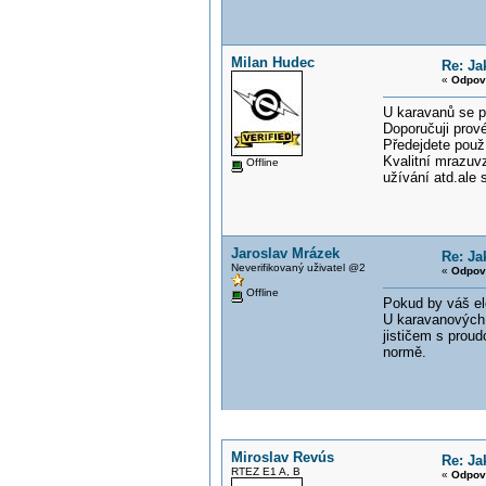
Milan Hudec
Re: Ja
«
Odpov
U karavanů se p
Doporučuji prové
Předejdete použí
Kvalitní mrazuv
Offline
užívání atd.ale s
Jaroslav Mrázek
Re: Ja
Neverifikovaný uživatel @2
«
Odpov
Offline
Pokud by váš el
U karavanových 
jističem s prou
normě.
Miroslav Revús
Re: Ja
RTEZ E1 A, B
«
Odpov