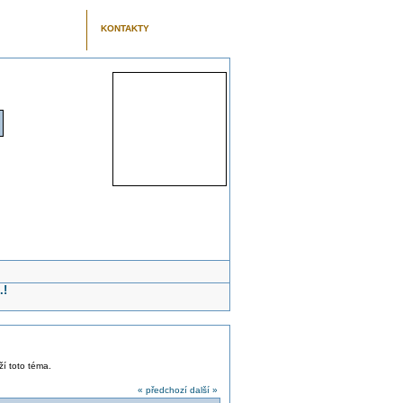
KONTAKTY
.!
ží toto téma.
« předchozí
další »