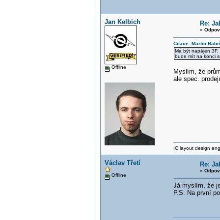
Jan Kelbich
Re: Ja
«
Odpov
Citace: Martin Bab
Má být napájen 3F, 
bude mít na konci s
Offline
Myslím, že průmy
ale spec. prodej
IC layout design engi
Václav Třetí
Re: Ja
«
Odpov
Offline
Já myslím, že je
P.S. Na první p