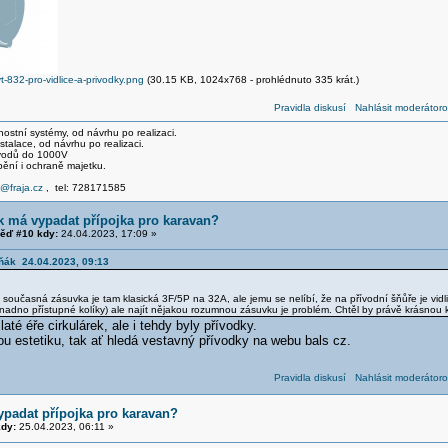
-832-pro-vidlice-a-privodky.png
(30.15 KB, 1024x768 - prohlédnuto 335 krát.)
Pravidla diskusí
Nahlásit moderátoro
stní systémy, od návrhu po realizaci.
talace, od návrhu po realizaci.
svodů do 1000V
pění i ochraně majetku.
e@fraja.cz
, tel: 728171585
k má vypadat přípojka pro karavan?
ěď #10 kdy:
24.04.2023, 17:09 »
rňák 24.04.2023, 09:13
současná zásuvka je tam klasická 3F/5P na 32A, ale jemu se nelíbí, že na přívodní šňůře je vidl
nadno přístupné kolíky) ale najít nějakou rozumnou zásuvku je problém. Chtěl by právě krásnou k
laté éře cirkulárek, ale i tehdy byly přívodky.
kou estetiku, tak ať hledá vestavný přívodky na webu bals cz.
Pravidla diskusí
Nahlásit moderátoro
ypadat přípojka pro karavan?
dy:
25.04.2023, 06:11 »