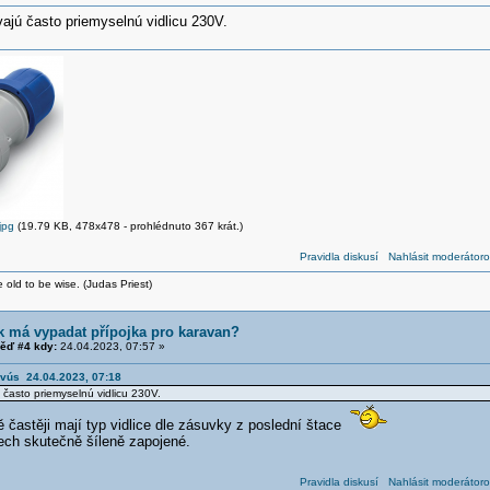
ajú často priemyselnú vidlicu 230V.
jpg
(19.79 KB, 478x478 - prohlédnuto 367 krát.)
Pravidla diskusí
Nahlásit moderátoro
 old to be wise. (Judas Priest)
k má vypadat přípojka pro karavan?
ěď #4 kdy:
24.04.2023, 07:57 »
evús 24.04.2023, 07:18
často priemyselnú vidlicu 230V.
ě častěji mají typ vidlice dle zásuvky z poslední štace
ch skutečně šíleně zapojené.
Pravidla diskusí
Nahlásit moderátoro