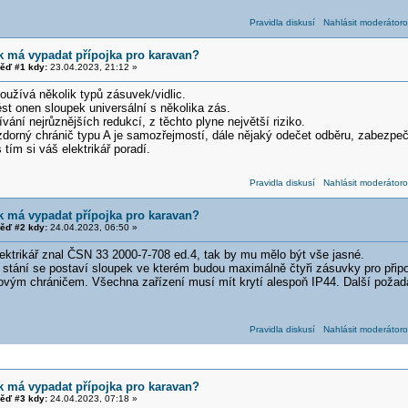
Pravidla diskusí
Nahlásit moderátoro
k má vypadat přípojka pro karavan?
ěď #1 kdy:
23.04.2023, 21:12 »
oužívá několik typů zásuvek/vidlic.
st onen sloupek universální s několika zás.
vání nejrůznějších redukcí, z těchto plyne největší riziko.
zdorný chránič typu A je samozřejmostí, dále nějaký odečet odběru, zabezpe
 tím si váš elektrikář poradí.
Pravidla diskusí
Nahlásit moderátoro
k má vypadat přípojka pro karavan?
ěď #2 kdy:
24.04.2023, 06:50 »
ektrikář znal ČSN 33 2000-7-708 ed.4, tak by mu mělo být vše jasné.
stání se postaví sloupek ve kterém budou maximálně čtyři zásuvky pro připo
dovým chráničem. Všechna zařízení musí mít krytí alespoň IP44. Další poža
Pravidla diskusí
Nahlásit moderátoro
k má vypadat přípojka pro karavan?
ěď #3 kdy:
24.04.2023, 07:18 »