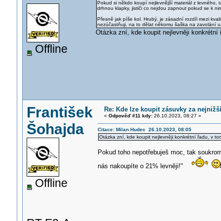
Pokud si někdo koupí nejlevnější materiál z levného, t
drhnou klapky, jističi co nejdou zapnout pokud se k nim
Přesně jak píše kol. Hrubý, je zásadní rozdíl mezi k
nezúčastňuji, na to dělat někomu šaška na zavolání u
Otázka zní, kde koupit nejlevněji konkrétní
Offline
František
Re: Kde lze koupit zásuvky za nejnižš
«
Odpověď #11 kdy:
26.10.2023, 08:27 »
Šohajda
Citace: Milan Hudec 26.10.2023, 08:05
Otázka zní, kde koupit nejlevněji konkrétní řadu, v 
Pokud toho nepotřebuješ moc, tak soukromý v
nás nakoupíte o 21% levněji!"
Offline