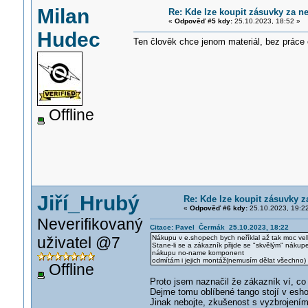
Milan
Re: Kde lze koupit zásuvky za ne
«
Odpověď #5 kdy:
25.10.2023, 18:52 »
Hudec
Ten člověk chce jenom materiál, bez práce e
Offline
Jiří_Hrubý
Re: Kde lze koupit zásuvky z
«
Odpověď #6 kdy:
25.10.2023, 19:2
Neverifikovaný
Citace: Pavel Čermák 25.10.2023, 18:22
uživatel @7
Nákupu v e.shopech bych neříklal až tak moc ve
Stane-li se a zákazník přijde se "skvělým" nákup
nákupu no-name komponent
odmítám i jejich montáž(nemusím dělat všechno)
Offline
Proto jsem naznačil že zákazník ví, co
Dejme tomu oblíbené tango stojí v esho
Jinak nebojte, zkušenost s vyzbrojením