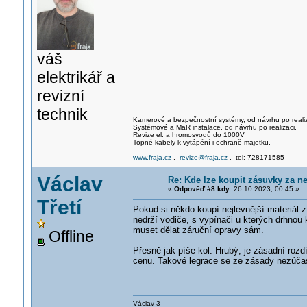
váš
elektrikář a
revizní
technik
Kamerové a bezpečnostní systémy, od návrhu po realiz
Systémové a MaR instalace, od návrhu po realizaci.
Revize el. a hromosvodů do 1000V
Topné kabely k vytápění i ochraně majetku.
www.fraja.cz
,
revize@fraja.cz
, tel: 728171585
Václav
Re: Kde lze koupit zásuvky za ne
«
Odpověď #8 kdy:
26.10.2023, 00:45 »
Třetí
Pokud si někdo koupí nejlevnější materiál 
nedrží vodiče, s vypínači u kterých drhnou k
muset dělat záruční opravy sám.
Offline
Přesně jak píše kol. Hrubý, je zásadní roz
cenu. Takové legrace se ze zásady nezúčas
Václav 3