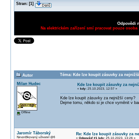
Stran:
[
1
]
Odpovědi n
Na elektrickém zařízení smí pracovat pouze osoba s
Téma: Kde lze koupit zásuvky za nejnižší
Autor
Milan Hudec
Kde lze koupit zásuvky za nejni
«
kdy:
25.10.2023, 12:57 »
Kde lze koupit zásuvky za nejnižší ceny?
Dejme tomu, někdo si je chce vyměnit v bar
Offline
Jaromír Táborský
Re: Kde lze koupit zásuvky za ne
Neverifikovaný uživatel @6
«
Odpověď #1 kdy:
25.10.2023, 13:26 »