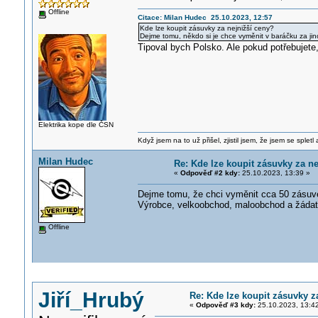
Offline
Citace: Milan Hudec 25.10.2023, 12:57
Kde lze koupit zásuvky za nejnižší ceny?
Dejme tomu, někdo si je chce vyměnit v baráčku za jin
Tipoval bych Polsko. Ale pokud potřebujete,
Elektrika kope dle ČSN
Když jsem na to už přišel, zjistil jsem, že jsem se spletl
Milan Hudec
Re: Kde lze koupit zásuvky za ne
«
Odpověď #2 kdy:
25.10.2023, 13:39 »
Dejme tomu, že chci vyměnit cca 50 zásuv
Výrobce, velkoobchod, maloobchod a žádat 
Offline
Jiří_Hrubý
Re: Kde lze koupit zásuvky z
«
Odpověď #3 kdy:
25.10.2023, 13:4