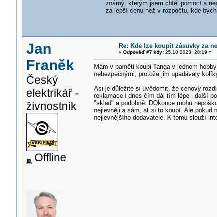
známý, kterým jsem chtěl pomoct a necha
za lepší cenu než v rozpočtu, kde byc
Jan
Re: Kde lze koupit zásuvky za ne
«
Odpověď #7 kdy:
25.10.2023, 20:19 »
Franěk
Mám v paměti koupi Tanga v jednom hobby ma
nebezpečnými, protože jim upadávaly kolíky
Český
Asi je důležité si uvědomit, že cenový roz
elektrikář -
reklamace i dnes čím dál tím lépe i další 
"sklad" a podobně. DOkonce mohu nepoškoze
živnostník
nejlevněji a sám, ať si to koupí. Ale poku
nejlevnějšího dodavatele. K tomu slouží int
Offline