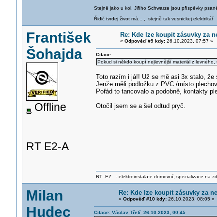
Stejně jako u kol. Jiřího Schwarze jsou příspěvky psané
Řidič tvrdej život má... , stejně tak vesnickej elektrikář
František
Re: Kde lze koupit zásuvky za n
«
Odpověď #9 kdy:
26.10.2023, 07:57 »
Šohajda
Citace
Pokud si někdo koupí nejlevnější materiál z levného,
Toto razím i já!! Už se mě asi 3x stalo, že 
Jenže měli podložku z PVC /místo plechov
Pořád to tancovalo a podobně, kontakty pl
Offline
Otočil jsem se a šel odtud pryč.
RT E2-A
RT -EZ - elektroinstala
ce domovní, specializace na zdra
Milan
Re: Kde lze koupit zásuvky za ne
«
Odpověď #10 kdy:
26.10.2023, 08:05 »
Hudec
Citace: Václav Třetí 26.10.2023, 00:45