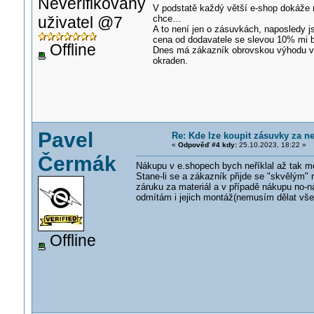
Neverifikovaný
V podstatě každý větší e-shop dokáže 
uživatel @7
chce…
A to není jen o zásuvkách, naposledy js
cena od dodavatele se slevou 10% mi b
Offline
Dnes má zákazník obrovskou výhodu v t
okraden.
Pavel
Re: Kde lze koupit zásuvky za ne
«
Odpověď #4 kdy:
25.10.2023, 18:22 »
Čermák
Nákupu v e.shopech bych neříklal až tak m
Stane-li se a zákazník přijde se "skvělým"
záruku za materiál a v případě nákupu no
odmítám i jejich montáž(nemusím dělat vš
Offline