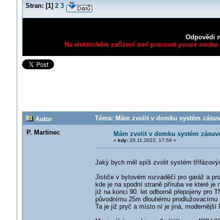
Stran:
[
1
]
2
3
Odpovědi n
Na elektrickém zařízení smí pracovat pouze osoba s
Téma: Mám zvolit v domku systém zásuve
Autor
P. Martinec
Mám zvolit v domku systém zásuve
«
kdy:
20.11.2022, 17:59 »
Jaký bych měl spíš zvolit systém třífázový
Jističe v bytovém rozvaděčí pro garáž a p
kde je na spodní straně příruba ve které j
již na konci 90. let odborně přepojeny pro
původnímu 25m dlouhému prodlužovacímu př
Ta je již pryč a místo ní je jiná, modernějš