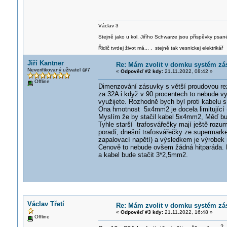
Václav 3
Stejně jako u kol. Jiřího Schwarze jsou příspěvky psané
Řidič tvrdej život má... , stejně tak vesnickej elektrikář
Jiří Kantner
Re: Mám zvolit v domku systém zá
Neverifikovaný uživatel @7
«
Odpověď #2 kdy:
21.11.2022, 08:42 »
Offline
Dimenzování zásuvky s větší proudovou rez
za 32A i když v 90 procentech to nebude vy
využijete. Rozhodně bych byl proti kabelu
Ona hmotnost 5x4mm2 je docela limitující (
Myslím že by stačil kabel 5x4mm2, Měď bud
Tyhle starší trafosvářečky mají ještě rozu
poradí, dnešní trafosvářečky ze supermarke
zapalovací napětí) a výsledkem je výrobek n
Cenově to nebude ovšem žádná hitparáda. Met
a kabel bude stačit 3*2,5mm2.
Václav Třetí
Re: Mám zvolit v domku systém zá
«
Odpověď #3 kdy:
21.11.2022, 16:48 »
Offline
2