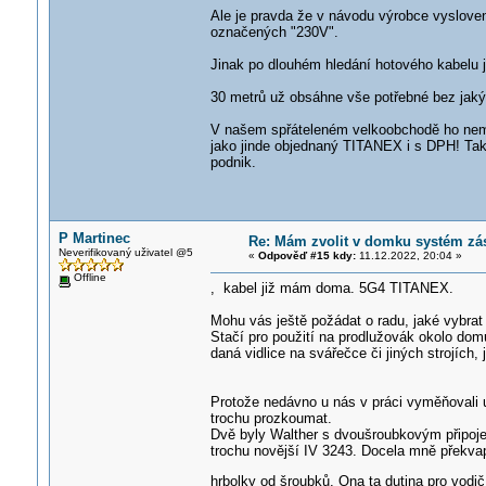
Ale je pravda že v návodu výrobce vyslove
označených "230V".
Jinak po dlouhém hledání hotového kabelu
30 metrů už obsáhne vše potřebné bez jakýc
V našem spřáteleném velkoobchodě ho nema
jako jinde objednaný TITANEX i s DPH! Tak
podnik.
P Martinec
Re: Mám zvolit v domku systém zá
Neverifikovaný uživatel @5
«
Odpověď #15 kdy:
11.12.2022, 20:04 »
Offline
, kabel již mám doma. 5G4 TITANEX.
Mohu vás ještě požádat o radu, jaké vybrat
Stačí pro použití na prodlužovák okolo dom
daná vidlice na svářečce či jiných strojích, j
Protože nedávno u nás v práci vyměňovali u 
trochu prozkoumat.
Dvě byly Walther s dvoušroubkovým připoje
trochu novější IV 3243. Docela mně překvap
hrbolky od šroubků. Ona ta dutina pro vodič 