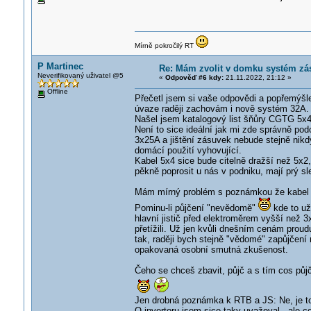
Mírně pokročilý RT
P Martinec
Re: Mám zvolit v domku systém zá
Neverifikovaný uživatel @5
«
Odpověď #6 kdy:
21.11.2022, 21:12 »
Offline
Přečetl jsem si vaše odpovědi a popřemýšle
úvaze raději zachovám i nově systém 32A. T
Našel jsem katalogový list šňůry CGTG 5x4
Není to sice ideální jak mi zde správně pod
3x25A a jištění zásuvek nebude stejně nikd
domácí použití vyhovující.
Kabel 5x4 sice bude citelně dražší než 5x
pěkně poprosit u nás v podniku, mají prý sl
Mám mírný problém s poznámkou že kabel s
Pominu-li půjčení "nevědomě"
kde to už
hlavní jistič před elektroměrem vyšší než 
přetížili. Už jen kvůli dnešním cenám proud
tak, raději bych stejně "vědomé" zapůjčení 
opakovaná osobní smutná zkušenost.
Čeho se chceš zbavit, půjč a s tím cos půjči
Jen drobná poznámka k RTB a JS: Ne, je to
O invertoru jsem sice taky uvažoval - ale 