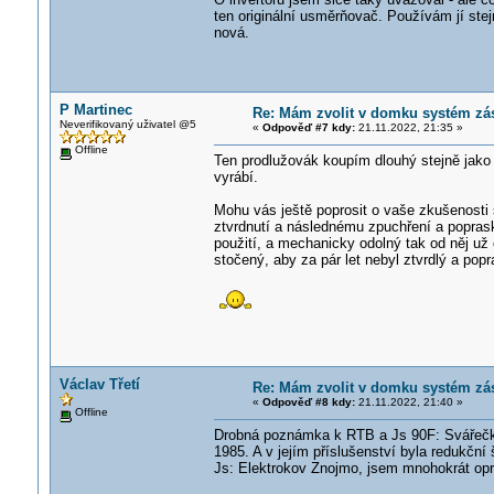
ten originální usměrňovač. Používám jí stejn
nová.
P Martinec
Re: Mám zvolit v domku systém zá
Neverifikovaný uživatel @5
«
Odpověď #7 kdy:
21.11.2022, 21:35 »
Offline
Ten prodlužovák koupím dlouhý stejně jako 
vyrábí.
Mohu vás ještě poprosit o vaše zkušenosti 
ztvrdnutí a následnému zpuchření a popras
použití, a mechanicky odolný tak od něj už
stočený, aby za pár let nebyl ztvrdlý a pop
Václav Třetí
Re: Mám zvolit v domku systém zá
«
Odpověď #8 kdy:
21.11.2022, 21:40 »
Offline
Drobná poznámka k RTB a Js 90F: Svářečky 
1985. A v jejím příslušenství byla redukčn
Js: Elektrokov Znojmo, jsem mnohokrát opra