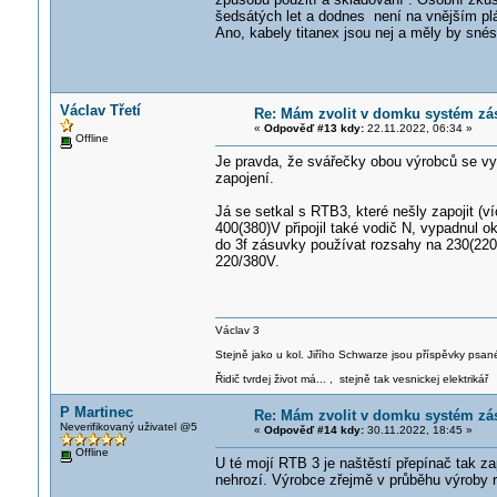
šedsátých let a dodnes není na vnějším pláš
Ano, kabely titanex jsou nej a měly by snést
Václav Třetí
Re: Mám zvolit v domku systém zá
«
Odpověď #13 kdy:
22.11.2022, 06:34 »
Offline
Je pravda, že svářečky obou výrobců se vyrá
zapojení.
Já se setkal s RTB3, které nešly zapojit (v
400(380)V připojil také vodič N, vypadnul ok
do 3f zásuvky používat rozsahy na 230(220
220/380V.
Václav 3
Stejně jako u kol. Jiřího Schwarze jsou příspěvky psané
Řidič tvrdej život má... , stejně tak vesnickej elektrikář
P Martinec
Re: Mám zvolit v domku systém zá
Neverifikovaný uživatel @5
«
Odpověď #14 kdy:
30.11.2022, 18:45 »
Offline
U té mojí RTB 3 je naštěstí přepínač tak za
nehrozí. Výrobce zřejmě v průběhu výroby r