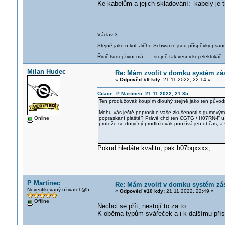
Ke kabelům a jejich skladování: kabely je t
Václav 3
Stejně jako u kol. Jiřího Schwarze jsou příspěvky psané
Řidič tvrdej život má... , stejně tak vesnickej elektrikář
Milan Hudec
Re: Mám zvolit v domku systém zá
«
Odpověď #9 kdy:
21.11.2022, 22:14 »
Citace: P Martinec 21.11.2022, 21:35
Ten prodlužovák koupím dlouhý stejně jako ten původní
Mohu vás ještě poprosit o vaše zkušenosti s gumovými 
Online
popraskání pláště? Právě chci ten CGTG / H07RN-F u n
protože se dotyčný prodlužovák používá jen občas, a v
Pokud hledáte kvalitu, pak h07bqxxxx,
P Martinec
Re: Mám zvolit v domku systém zá
Neverifikovaný uživatel @5
«
Odpověď #10 kdy:
21.11.2022, 22:49 »
Offline
Nechci se přít, nestojí to za to.
K oběma typům svářeček a i k dalšímu přísl