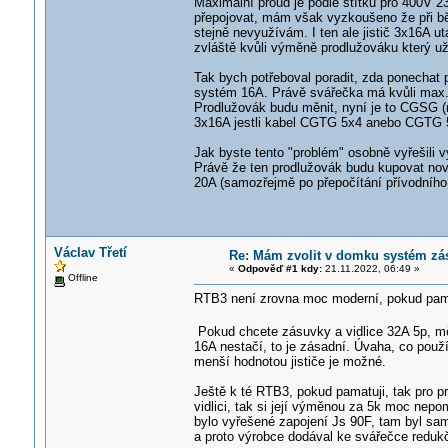
Maximální proud je podle štítku pro 400V 23
přepojovat, mám však vyzkoušeno že při bě
stejně nevyužívám. I ten ale jistič 3x16A u
zvláště kvůli výměně prodlužováku který už 
Tak bych potřeboval poradit, zda ponechat 
systém 16A. Právě svářečka má kvůli max. p
Prodlužovák budu měnit, nyní je to CGSG (n
3x16A jestli kabel CGTG 5x4 anebo CGTG 5x
Jak byste tento "problém" osobně vyřešili v
Právě že ten prodlužovák budu kupovat nový
20A (samozřejmě po přepočítání přívodního
Václav Třetí
Re: Mám zvolit v domku systém zá
«
Odpověď #1 kdy:
21.11.2022, 06:49 »
Offline
RTB3 není zrovna moc moderní, pokud pamat
Pokud chcete zásuvky a vidlice 32A 5p, mě
16A nestačí, to je zásadní. Úvaha, co použí
menší hodnotou jističe je možné.
Ještě k té RTB3, pokud pamatuji, tak pro p
vidlici, tak si její výměnou za 5k moc nep
bylo vyřešené zapojení Js 90F, tam byl sam
a proto výrobce dodával ke svářečce reduk