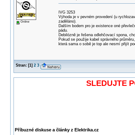
IVG 3253
Výhoda je v pevném provedení (u rychlozav
zaděláno).
Online
Dalším bodem pro je existence oné převlečné
pádu.
Debilózně je řešena odlehčovací spona, chce 
Pokud se použije kabel správného průměru, 
která sama o sobě je top ale nesmí přijít p
Stran:
[
1
]
2
3
SLEDUJTE 
Příbuzné diskuse a články z Elektrika.cz