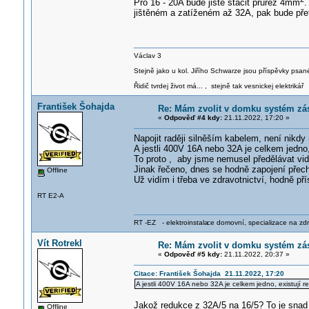
Pro 16 - 20A bude jistě stačit průřez 4mm
.
jištěném a zatíženém až 32A, pak bude pře
Václav 3
Stejně jako u kol. Jiřího Schwarze jsou příspěvky psané
Řidič tvrdej život má... , stejně tak vesnickej elektrikář
František Šohajda
Re: Mám zvolit v domku systém zá
«
Odpověď #4 kdy:
21.11.2022, 17:20 »
Napojit raději silněším kabelem, není nikdy
A jestli 400V 16A nebo 32A je celkem jedno
To proto , aby jsme nemusel předělávat vidl
Jinak řečeno, dnes se hodně zapojení přechá
Offline
Už vidím i třeba ve zdravotnictví, hodně př
RT E2-A
RT -EZ - elektroinstala
ce domovní, specializace na zdra
Vít Rotrekl
Re: Mám zvolit v domku systém zá
«
Odpověď #5 kdy:
21.11.2022, 20:37 »
Citace: František Šohajda 21.11.2022, 17:20
A jestli 400V 16A nebo 32A je celkem jedno, existují
Jakož redukce z 32A/5 na 16/5? To je snad
Offline