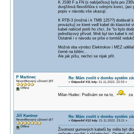
K JS90 F a FN (s nabíječkou) byla pro 230
dvojžilová flexošňůra s volnými konci, (asi
popis v návodu vše ukazují.
K RTB-3 (možná i k TMB 125??) dodávali k
provázku) ze které vedl kabel do klasické 
kabel nabízel jestli ho chci, že "to bylo d
jednofázový přívod. Mně byl ten kabel k ni
Ostatně i v návodu se píše o tomtéž redukčn
Možná oba výrobci Elektrokov i MEZ uděla
černé na bílém...
Ale jak píšu, nechci se nijak přít.
P Martinec
Re: Mám zvolit v domku systém zá
Neverifikovaný uživatel @5
«
Odpověď #11 kdy:
21.11.2022, 22:53 »
Offline
Milan Hudec: Podívám se na to,
za 
Jiří Kantner
Re: Mám zvolit v domku systém zá
Neverifikovaný uživatel @7
«
Odpověď #12 kdy:
21.11.2022, 23:21 »
Offline
Životnost gumových kabelů by měla být dlouh
způsobu použití a skladování . Osobní zk