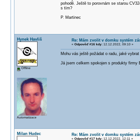
pohodě. Ještě to porovnám se starou CV324
s tím?
P. Martinec
Hynek Havliš
Re: Mám zvolit v domku systém zá
«
Odpověď #16 kdy:
12.12.2022, 09:10 »
Mohu vás ještě požádat o radu, jaké vybrat
Já jsem celkem spokojen s produkty firmy B
Offline
Automatizace
Milan Hudec
Re: Mám zvolit v domku systém zá
«
Odpověď #17 kdy:
12.12.2022, 12:11 »