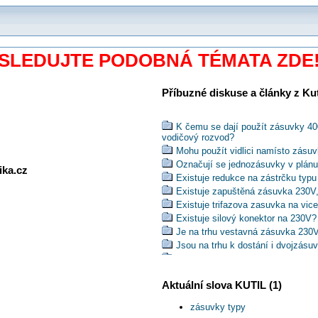
SLEDUJTE PODOBNÁ TÉMATA ZDE
Příbuzné diskuse a články z Kuti
K čemu se dají použít zásuvky 40
vodičový rozvod?
Mohu použít vidlici namísto zásu
Označují se jednozásuvky v plánu
ika.cz
Existuje redukce na zástrčku typu 
Existuje zapuštěná zásuvka 230V,
Existuje trifazova zasuvka na vic
Existuje silový konektor na 230V?
Je na trhu vestavná zásuvka 230
Jsou na trhu k dostání i dvojzásu
Existuje redukce 4 kolíková - 5 k
Má se u nové instalace použít 4.kol
Aktuální slova KUTIL (1)
Vyrábí se vícepes připevnitelný n
Jsou v ČR schváleny tzv. schuk
zásuvky typy
Existuje zástrčka na 230V pro mo