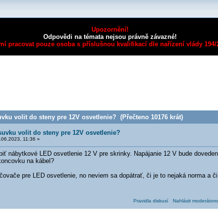
Upozornění!
Odpovědi na témata nejsou právně závazné!
mí pracovat pouze osoba s příslušnou kvalifikací dle nařízení vlády 194
ku volit do steny pre 12V osvetlenie? (Přečteno 10176 krát)
uvku volit do steny pre 12V osvetlenie?
06.2023, 11:36 »
iť nábytkové LED osvetlenie 12 V pre skrinky. Napájanie 12 V bude dovede
koncovku na kábel?
ovače pre LED osvetlenie, no neviem sa dopátrať, či je to nejaká norma a či s
Pravidla diskusí
Nahlásit moderátoro