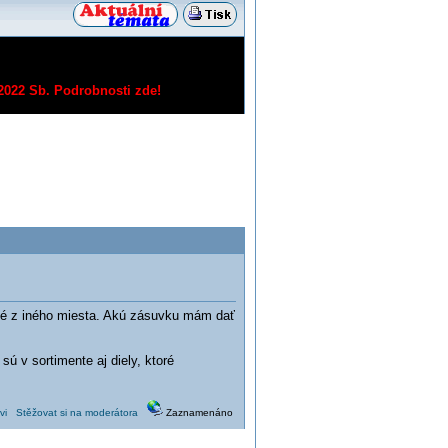
/2022 Sb.
Podrobnosti zde!
né z iného miesta. Akú zásuvku mám dať
ú v sortimente aj diely, ktoré
vi
Stěžovat si na moderátora
Zaznamenáno