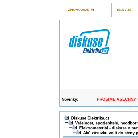
ZPRAVODAJSTVÍ
TELEVIZE
Novinky:
PROSÍME VŠECHNY UŽIVAT
Diskuse Elektrika.cz
Veřejnost, spotřebitelé, neodborní
Elektromateriál - diskuse o mat
Akú zásuvku volit do steny p