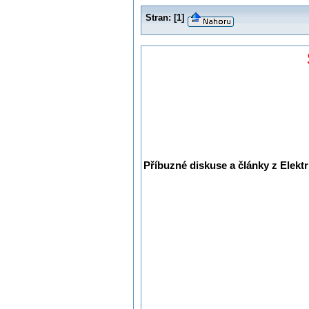
Stran:
[
1
]
Příbuzné diskuse a články z Elektr