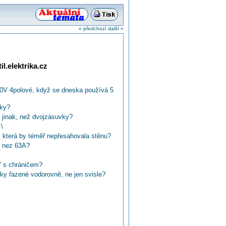
« předchozí
další »
!
l.elektrika.cz
0V 4polové, když se dneska používá 5
vky?
 jinak, než dvojzásuvky?
\
 která by téměř nepřesahovala stěnu?
e nez 63A?
V s chráničem?
vky řazené vodorovně, ne jen svisle?
olíková zásuvka?
ík u 3f vidlice?
a zeď???
o zásuvky?
ntáž do zdi?