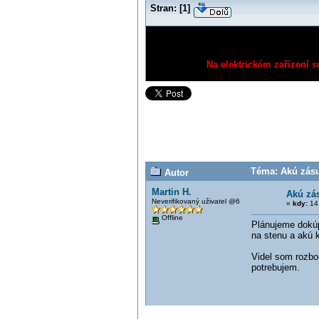
Stran:
[
1
]
Na elektrickém zařízení s
Téma: Akú zásuv
Autor
Martin H.
Akú zás
Neverifikovaný uživatel @6
«
kdy:
14.
Offline
Plánujeme dokúp
na stenu a akú 
Videl som rozboč
potrebujem.