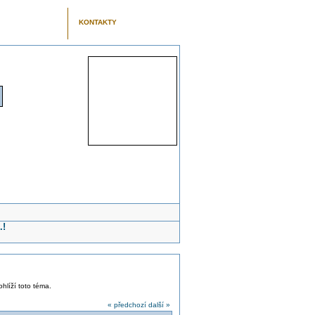
KONTAKTY
.!
ohlíží toto téma.
« předchozí
další »