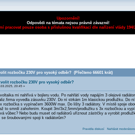
Upozornění!
Odpovědi na témata nejsou právně závazné!
mí pracovat pouze osoba s příslušnou kvalifikací dle nařízení vlády 194
olit rozbočku 230V pro vysoký odběr? (Přečteno 66601 krát)
volit rozbočku 230V pro vysoký odběr?
03.2025, 20:45 »
ltaika mi nahřívá v bojleru vodu. Po nahřátí vody napájím 3 olejové radiáto
aliz.firma vyvedla zásuvku 230V. Do ní strkám 1m klasickou prodlužku. Do n
 5x rozbočka s vypínačem 3600W max. Do lišty 3 radiátory. V místě spoje ob
 až to smrdí zahořením. Koupit 3m/3x2,5mm/prodlužku s 3x rozbočkou a vy
vá vůbec? Nebo budu muset od radiátorů uříznout zástrčky a vyrobit prodlu
i se šroubovanými spoji k radiátorům?
Pravidla diskusí
Nahlásit moderátoro