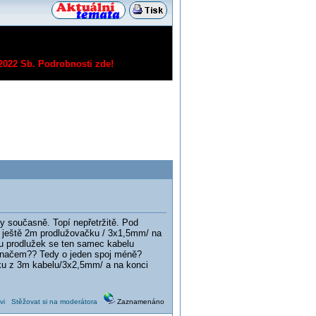
/2022 Sb.
Podrobnosti zde!
ry současně. Topí nepřetržitě. Pod
í ještě 2m prodlužovačku / 3x1,5mm/ na
ou prodlužek se ten samec kabelu
pínačem?? Tedy o jeden spoj méně?
žku z 3m kabelu/3x2,5mm/ a na konci
vi
Stěžovat si na moderátora
Zaznamenáno