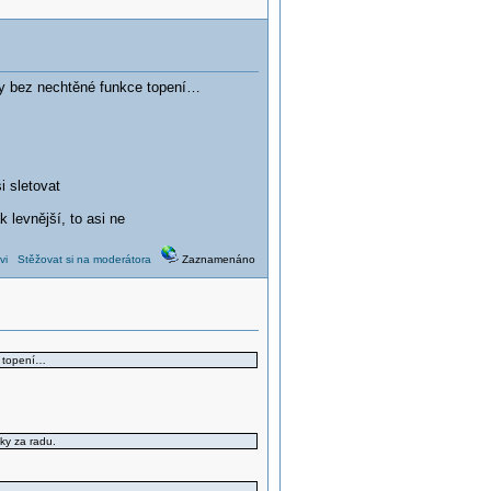
edy bez nechtěné funkce topení…
i sletovat
 levnější, to asi ne
vi
Stěžovat si na moderátora
Zaznamenáno
e topení…
ky za radu.