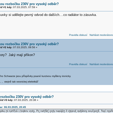
kou rozbočku 230V pro vysoký odběr?
ď #1 kdy:
07.03.2025, 07:59 »
vky si udělejte pevný odvod do dalších....co radiátor to zásuvka.
Pravidla diskusí
Nahlásit moderátoro
kou rozbočku 230V pro vysoký odběr?
ď #2 kdy:
07.03.2025, 09:56 »
átory? Jaký mají příkon?
Pravidla diskusí
Nahlásit moderátoro
iřího Schwarze jsou příspěvky psané kurzivou myšleny ironicky.
.. , stejně tak vesnickej elektrikář
 rozbočku 230V pro vysoký odběr?
ěď #3 kdy:
07.03.2025, 20:38 »
dar 06.03.2025, 20:45
ika mi nahřívá v bojleru vodu. Po nahřátí vody napájím 3 olejové radiátory současně. Topí nepřetr