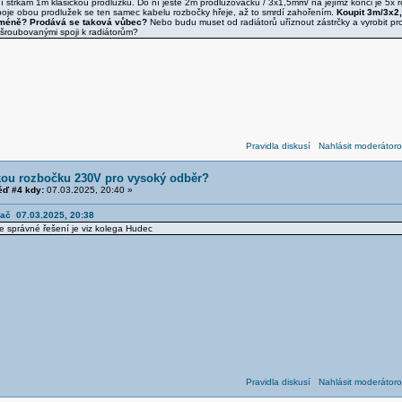
 strkám 1m klasickou prodlužku. Do ní ještě 2m prodlužovačku / 3x1,5mm/ na jejímž konci je 5x
spoje obou prodlužek se ten samec kabelu rozbočky hřeje, až to smrdí zahořením.
Koupit 3m/3x2
 méně? Prodává se taková vůbec?
Nebo budu muset od radiátorů uříznout zástrčky a vyrobit p
 šroubovanými spoji k radiátorům?
Pravidla diskusí
Nahlásit moderátoro
kou rozbočku 230V pro vysoký odběr?
ď #4 kdy:
07.03.2025, 20:40 »
ač 07.03.2025, 20:38
e správné řešení je viz kolega Hudec
Pravidla diskusí
Nahlásit moderátoro