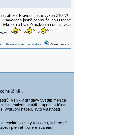
lné zátěže. Pravdou je že výkon 3100W
e v návodech jasně psáno že jsou určené
 Byla to ale hlavně reakce na dotaz, zda
tovat
vi
Stěžovat si na moderátora
Zaznamenáno
co nejúčiněji.
torů. Vzniklý střídavý výstup měniče
 velice malých napětí. Topnému tělesu
 výstupní napětí. Tyto vlastnosti
 tepelné pojistky v boileru, kde by při
zpečí přehřátí boileru svařením