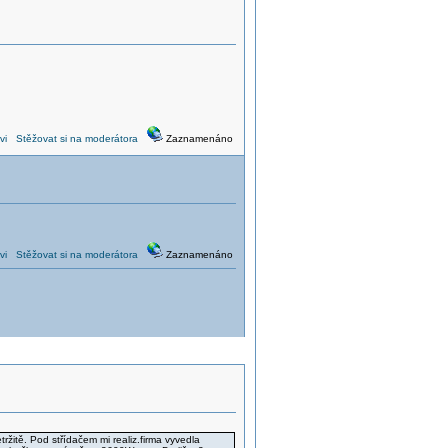
vi
Stěžovat si na moderátora
Zaznamenáno
vi
Stěžovat si na moderátora
Zaznamenáno
žitě. Pod střídačem mi realiz.firma vyvedla