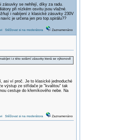
 zásuvky se nehřejí, díky za radu.
iátory při nízkém osvitu jsou vlažné.
ňují i nabíjení z klasické zásuvky 230V
avíc je určena jen pro top.spirálu??
vi
Stěžovat si na moderátora
Zaznamenáno
abíjet i z této solární zásuvky která se výkonově
, asi ví proč. Je to klasické jednoduché
e výstup ze střídače je "kvalitou" tak
ovnou cestuje do křemíkového nebe. Na
vi
Stěžovat si na moderátora
Zaznamenáno