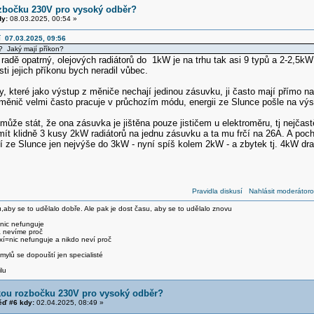
zbočku 230V pro vysoký odběr?
y:
08.03.2025, 00:54 »
í 07.03.2025, 09:56
y? Jaký mají příkon?
 radě opatrný, olejových radiátorů do 1kW je na trhu tak asi 9 typů a 2-2,5kW
ti jejich příkonu bych neradil vůbec.
my, které jako výstup z měniče nechají jedinou zásuvku, ji často mají přímo n
 měnič velmi často pracuje v průchozím módu, energii ze Slunce pošle na výst
může stát, že ona zásuvka je jištěna pouze jističem u elektroměru, tj nejčast
ít klidně 3 kusy 2kW radiátorů na jednu zásuvku a ta mu frčí na 26A. A pochv
í ze Slunce jen nejvýše do 3kW - nyní spíš kolem 2kW - a zbytek tj. 4kW draz
Pravidla diskusí
Nahlásit moderátoro
,aby se to udělalo dobře. Ale pak je dost času, aby se to udělalo znovu
 nic nefunguje
a nevíme proč
xí=nic nefunguje a nikdo neví proč
ylů se dopouští jen specialisté
lu
kou rozbočku 230V pro vysoký odběr?
ď #6 kdy:
02.04.2025, 08:49 »