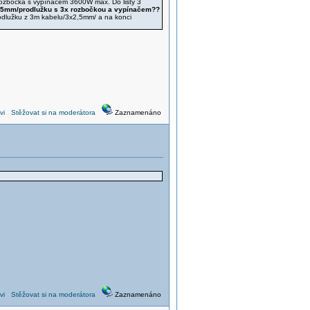
 rozbočka s vypínačem 3600W max. Do lišty 3
,5mm/prodlužku s 3x rozbočkou a vypínačem??
rodlužku z 3m kabelu/3x2,5mm/ a na konci
vi
Stěžovat si na moderátora
Zaznamenáno
vi
Stěžovat si na moderátora
Zaznamenáno