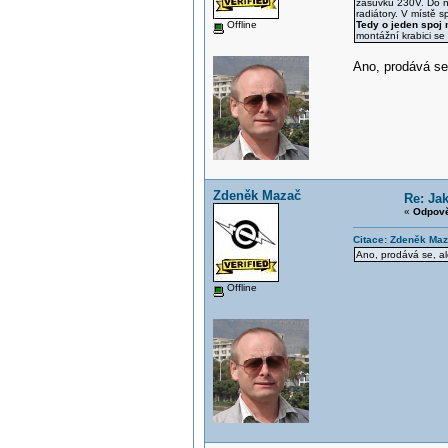
zásuvku 230V. Do ní
radiátory. V místě 
Offline
Tedy o jeden spoj
montážní krabici se
Ano, prodává se
Zdeněk Mazač
Re: Ja
«
Odpově
Citace: Zdeněk Maz
Ano, prodává se, al
Offline