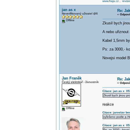
www.fraja.cz
,
reviz
jan as x
Re: Ja
Neverifikovaný uživatel @6
«
Odpově
Offline
Zkusil bych jin
A nebo uřiznout 
Kabel 1,5mm by 
Ps: za 3000,- ko
Novejsi model Be
Jan Franěk
Re: Ja
Český elektrikář - živnostník
«
Odpově
Citace: jan as x 05
Zkusil bych jinou p
reakce
Offline
Citace: jaroslav be
vyřešeno podle p.Hu
Citace: jan as x 05
Ps: za 3000,- koupi 