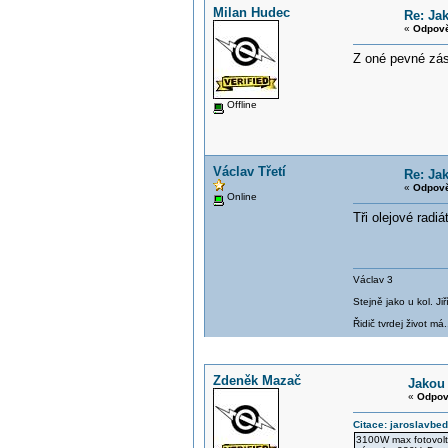
Milan Hudec
Re: Ja
«
Odpově
Z oné pevné zásu
Offline
Václav Třetí
Re: Ja
«
Odpově
Online
Tři olejové radi
Václav 3
Stejně jako u kol. J
Řidič tvrdej život má.
Zdeněk Mazač
Jakou
«
Odpov
Citace: jaroslavbe
3100W max fotovolta