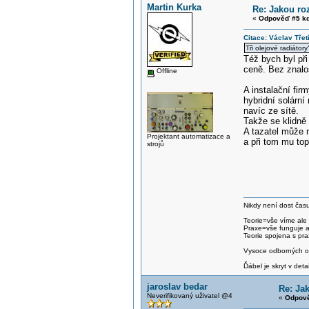
Martin Kurka
Re: Jakou ro
«
Odpověď #5 kd
Citace: Václav Třet
Tři olejové radiátor
Též bych byl při
ceně. Bez znalos
Offline
A instalační fir
hybridní solární
navíc ze sítě.
Takže se klidně 
A tazatel může m
Projektant automatizace a
a při tom mu top
strojů
Nikdy není dost času
Teorie=vše víme ale
Praxe=vše funguje 
Teorie spojena s pra
Vysoce odborných om
Ďábel je skryt v detai
jaroslav bedar
Re: Ja
Neverifikovaný uživatel @4
«
Odpově