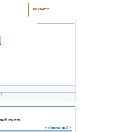
KONTAKTY
.!
ohlíží toto téma.
« předchozí
další »