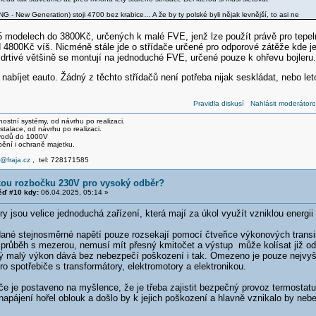
NG - New Generation) stoji 4700 bez krabice… A že by ty polské byli nějak levnější, to asi ne
 modelech do 3800Kč, určených k malé FVE, jenž lze použít právě pro tepe
 4800Kč víš. Nicméně stále jde o střídače určené pro odporové zátěže kde j
drtivé většině se montují na jednoduché FVE, určené pouze k ohřevu bojleru.
nabíjet eauto. Žádný z těchto střídačů není potřeba nijak seskládat, nebo le
Pravidla diskusí
Nahlásit moderátoro
stní systémy, od návrhu po realizaci.
talace, od návrhu po realizaci.
svodů do 1000V
pění i ochraně majetku.
e@fraja.cz
, tel: 728171585
kou rozbočku 230V pro vysoký odběr?
ď #10 kdy:
06.04.2025, 05:14 »
ry jsou velice jednoduchá zařízení, která mají za úkol využít vzniklou energii 
ané stejnosměrné napětí pouze rozsekají pomocí čtveřice výkonových transis
průběh s mezerou, nemusí mít přesný kmitočet a výstup může kolísat již od
ký malý výkon dává bez nebezpečí poškození i tak. Omezeno je pouze nejvyšší
o spotřebiče s transformátory, elektromotory a elektronikou.
 je postaveno na myšlence, že je třeba zajistit bezpečný provoz termostatu a
pájení hořel oblouk a došlo by k jejich poškození a hlavně vznikalo by nebe