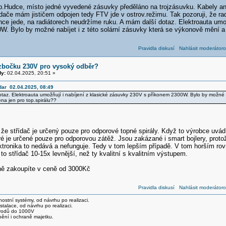
p.Hudce, místo jedné vyvedené zásuvky předěláno na trojzásuvku. Kabely ani
ídače mám jističem odpojen tedy FTV jde v ostrov.režimu. Tak pozoruji, že rad
ce jede, na radiátorech neudržíme ruku. A mám další dotaz. Elektroauta umož
. Bylo by možné nabíjet i z této solární zásuvky která se výkonově mění a n
Pravidla diskusí
Nahlásit moderátoro
zbočku 230V pro vysoký odběr?
y:
02.04.2025, 20:51 »
dar 02.04.2025, 08:49
 dotaz. Elektroauta umožňují i nabíjení z klasické zásuvky 230V s příkonem 2300W. Bylo by možné n
ena jen pro top.spirálu??
že střídač je určený pouze pro odporové topné spirály. Když to výrobce uvádí
é je určené pouze pro odporovou zátěž. Jsou zakázané i smart bojlery, protož
ektronika to nedává a nefunguje. Tedy v tom lepším případě. V tom horším r
 to střídač 10-15x levnější, než ty kvalitní s kvalitním výstupem.
ně zakoupíte v ceně od 3000Kč
Pravidla diskusí
Nahlásit moderátoro
stní systémy, od návrhu po realizaci.
talace, od návrhu po realizaci.
svodů do 1000V
pění i ochraně majetku.