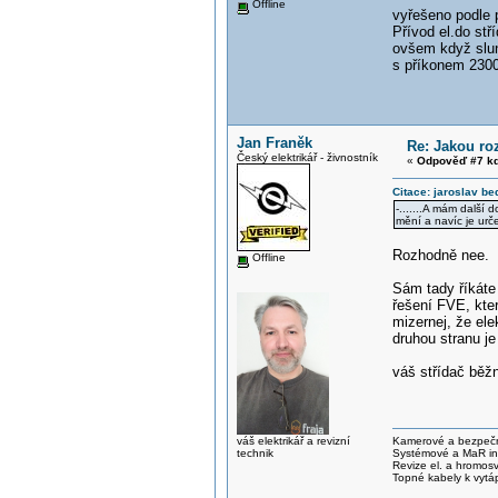
Offline
vyřešeno podle 
Přívod el.do stř
ovšem když slun
s příkonem 2300W
Jan Franěk
Re: Jakou ro
Český elektrikář - živnostník
«
Odpověď #7 kd
Citace: jaroslav be
-.......A mám další
mění a navíc je urč
Rozhodně nee.
Offline
Sám tady říkáte 
řešení FVE, kter
mizernej, že el
druhou stranu je
váš střídač běž
váš elektrikář a revizní
Kamerové a bezpečno
technik
Systémové a MaR ins
Revize el. a hromo
Topné kabely k vytá