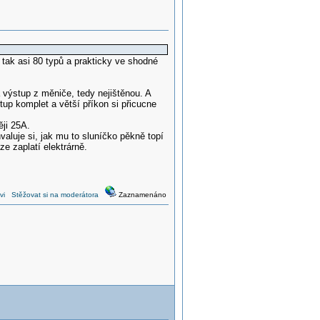
 tak asi 80 typů a prakticky ve shodné
a výstup z měniče, tedy nejištěnou. A
up komplet a větší příkon si přicucne
ěji 25A.
aluje si, jak mu to sluníčko pěkně topí
e zaplatí elektrárně.
vi
Stěžovat si na moderátora
Zaznamenáno