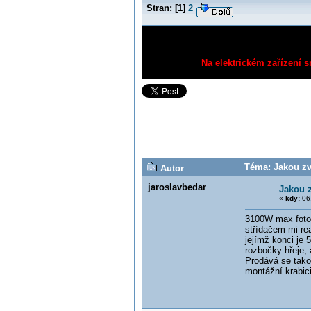
Stran:
[
1
]
2
Na elektrickém zařízení s
Téma: Jakou zv
Autor
jaroslavbedar
Jakou z
«
kdy:
06.
3100W max fotovo
střídačem mi re
jejímž konci je
rozbočky hřeje,
Prodává se tako
montážní krabic