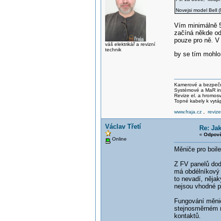
Novejsi model Bell (
Vím minimálně 5
začíná někde od
pouze pro ně. V 
váš elektrikář a revizní
technik
by se tím mohlo 
Kamerové a bezpečno
Systémové a MaR ins
Revize el. a hromo
Topné kabely k vytá
www.fraja.cz
,
reviz
Václav Třetí
Re: Ja
«
Odpově
Online
Měniče pro boile
Z FV panelů dod
má obdélníkový 
to nevadí, něja
nejsou vhodné pr
Fungování měniče
stejnosměrném na
kontaktů.