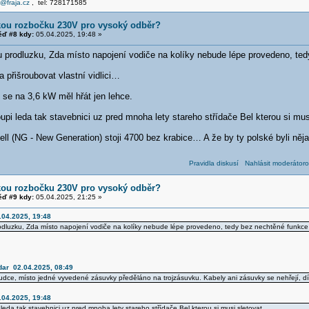
e@fraja.cz
, tel: 728171585
kou rozbočku 230V pro vysoký odběr?
ď #8 kdy:
05.04.2025, 19:48 »
ou prodluzku, Zda místo napojení vodiče na kolíky nebude lépe provedeno, t
a přišroubovat vlastní vidlici…
se na 3,6 kW měl hřát jen lehce.
upi leda tak stavebnici uz pred mnoha lety stareho střídače Bel kterou si mus
ll (NG - New Generation) stoji 4700 bez krabice… A že by ty polské byli nějak
Pravidla diskusí
Nahlásit moderátoro
kou rozbočku 230V pro vysoký odběr?
ď #9 kdy:
05.04.2025, 21:25 »
.04.2025, 19:48
rodluzku, Zda místo napojení vodiče na kolíky nebude lépe provedeno, tedy bez nechtěné funkc
dar 02.04.2025, 08:49
dce, místo jedné vyvedené zásuvky předěláno na trojzásuvku. Kabely ani zásuvky se nehřejí, dí
.04.2025, 19:48
leda tak stavebnici uz pred mnoha lety stareho střídače Bel kterou si musi sletovat