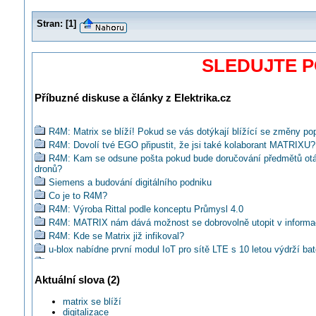
Stran:
[
1
]
SLEDUJTE 
Příbuzné diskuse a články z Elektrika.cz
R4M: Matrix se blíží! Pokud se vás dotýkají blížící se změny pop
R4M: Dovolí tvé EGO připustit, že jsi také kolaborant MATRIXU?
R4M: Kam se odsune pošta pokud bude doručování předmětů ot
dronů?
Siemens a budování digitálního podniku
Co je to R4M?
R4M: Výroba Rittal podle konceptu Průmysl 4.0
R4M: MATRIX nám dává možnost se dobrovolně utopit v informa
R4M: Kde se Matrix již infikoval?
u-blox nabídne první modul IoT pro sítě LTE s 10 letou výdrží bat
Chcete vidět premiéru R4M? Sledujte živé vysílání MSV 2016!
HENNLICH: Nová plastová hřídel pro šestiosé roboty
Aktuální slova (2)
Kdo se má o problematiku Průmysl 4.0 zajímat?
matrix se blíží
R4M#2: Proč jde v pořadí již o čtvrtou průmyslovou revoluci?
digitalizace