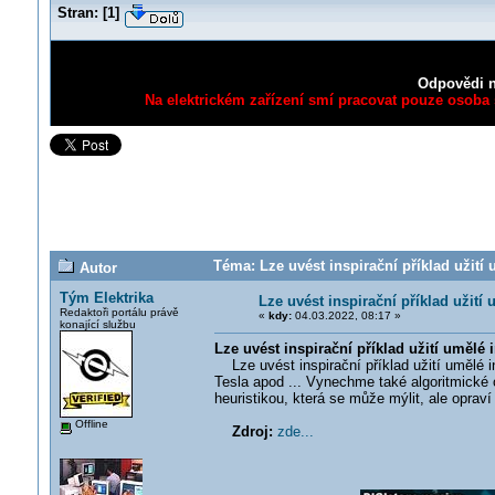
Stran:
[
1
]
Odpovědi n
Na elektrickém zařízení smí pracovat pouze osoba s
Téma: Lze uvést inspirační příklad užití 
Autor
Tým Elektrika
Lze uvést inspirační příklad užití 
Redaktoři portálu právě
«
kdy:
04.03.2022, 08:17 »
konající službu
Lze uvést inspirační příklad užití umělé 
Lze uvést inspirační příklad užití umělé in
Tesla apod ... Vynechme také algoritmické o
heuristikou, která se může mýlit, ale opraví 
Offline
Zdroj:
zde...