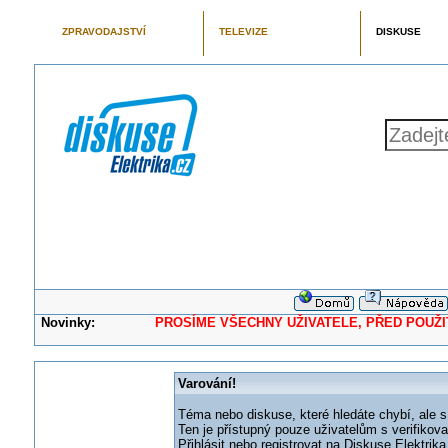
ZPRAVODAJSTVÍ
TELEVIZE
DISKUSE
Novinky:
PROSÍME VŠECHNY UŽIVATELE, PŘED POUŽITÍM 
Varování!
Téma nebo diskuse, které hledáte chybí, ale s
Ten je přístupný pouze uživatelům s verifikov
Přihlásit nebo registrovat na Diskuse Elektri