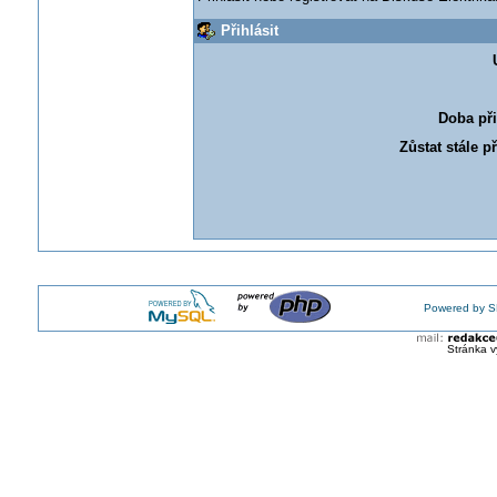
Přihlásit
Doba při
Zůstat stále p
Powered by S
Stránka v