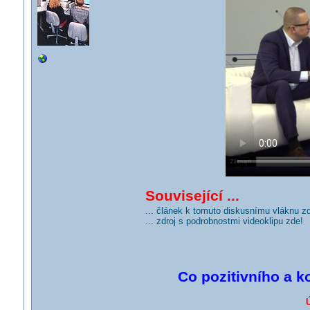
Související ...
... článek k tomuto diskusnímu vláknu z
... zdroj s podrobnostmi videoklipu zde!
Co pozitivního a k
Ú