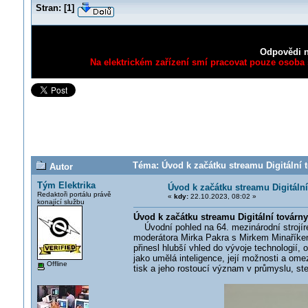
Stran:
[
1
]
Odpovědi n
Na elektrickém zařízení smí pracovat pouze osoba s
Téma: Úvod k začátku streamu Digitální t
Autor
Tým Elektrika
Úvod k začátku streamu Digitální
Redaktoři portálu právě
«
kdy:
22.10.2023, 08:02 »
konající službu
Úvod k začátku streamu Digitální továrny
Úvodní pohled na 64. mezinárodní strojíren
moderátora Mirka Pakra s Mirkem Minařík
přinesl hlubší vhled do vývoje technologií, 
jako umělá inteligence, její možnosti a om
Offline
tisk a jeho rostoucí význam v průmyslu, ste