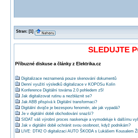
Stran:
[
1
]
SLEDUJTE 
Příbuzné diskuse a články z Elektrika.cz
Digitalizace neznamená pouze skenování dokumentů
Denní využití výsledků digitalizace v KOPOSu Kolín
Konference Digitální továrna 2.0 pohledem z5!
Jak digitalizovat rutinu a nezbláznit se?
Jak ABB přispívá k Digitální transformaci?
Digitální dvojče je bezesporu fenomén, ale jak vypadá?
Je v digitální době obchodování snazší?
SIDAT váš výrobní proces naskenuje a vymodeluje k dalšímu vy
Jak v digitální době ochránit svou osobnost, když podnikám?
LIVE: DT#2 O digitalizaci AUTO ŠKODA s Lukášem Kousalem 
ve 13:00