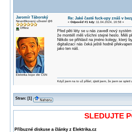
Jaromír Táborský
Re: Jaké časté fuck-upy znáš v bez
Neverifikovaný uživatel @6
«
Odpověď #1 kdy:
11.04.2024, 16:58 »
Offline
Před pěti léty se u nás zavedl nový systé
že montéři měli všichni stejné heslo. Měli př
Někdo se přihlásil na jméno kolegy, který 
digitalizací nás čeká ještě hodně překvape
jako ten náš.
Elektrika kope dle ČSN
Když jsem na to už přišel, zjistil jsem, že jsem se spletl
Stran:
[
1
]
SLEDUJTE 
Příbuzné diskuse a články z Elektrika.cz