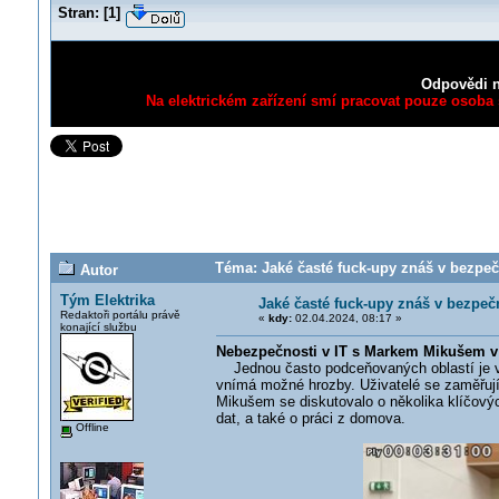
Stran:
[
1
]
Odpovědi n
Na elektrickém zařízení smí pracovat pouze osoba s
Téma: Jaké časté fuck-upy znáš v bezpečn
Autor
Tým Elektrika
Jaké časté fuck-upy znáš v bezpečn
Redaktoři portálu právě
«
kdy:
02.04.2024, 08:17 »
konající službu
Nebezpečnosti v IT s Markem Mikušem v
Jednou často podceňovaných oblastí je výp
vnímá možné hrozby. Uživatelé se zaměřuj
Mikušem se diskutovalo o několika klíčovýc
dat, a také o práci z domova.
Offline