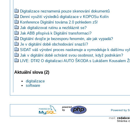
Digitalizace neznamená pouze skenování dokumentů
Denní využití výsledků digitalizace v KOPOSu Kolín
Konference Digitální továrna 2.0 pohledem z5!
Jak digitalizovat rutinu a nezbláznit se?
Jak ABB přispívá k Digitální transformaci?
Digitální dvojče je bezesporu fenomén, ale jak vypadá?
Je v digitální době obchodování snazší?
SIDAT váš výrobní proces naskenuje a vymodeluje k dalšímu vy
Jak v digitální době ochránit svou osobnost, když podnikám?
LIVE: DT#2 O digitalizaci AUTO ŠKODA s Lukášem Kousalem 
ve 13:00
LIVE TECO: Uplatnění FOXTROTu v projektech bytových domů
Aktuální slova (2)
ŽIVĚ ve 13:00
IP007# DT#2 O digitalizaci AUTO ŠKODA s Lukášem Kousalem
digitalizace
software
Mezinárodní strojírenský veletrh 2020 se konat nebude ...
ZEISS: Měřicí systémy s extrémní produktivitou
SIDAT - Průmyslová automatika, využití digitálních dvojčat
Nový standard 5G mobilní komunikace v Rittalu
R4M: Co budeme v budoucnu ovládat hlasem?
Powered by S
Biometrická čtečka pro rozpoznání obličeje
R4M: Proč má firma digitalizovat?
Stránka v
Kam bude směřovat česká mobilita v budoucnosti