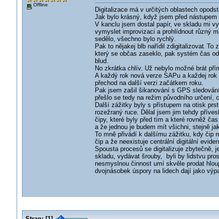
Offline
Digitalizace má v určitých oblastech opodst
Jak bylo krásný, když jsem před nástupem 
V kanclu jsem dostal papír, ve skladu mi vy
vymyslet improvizaci a prohlídnout různý 
sedělo, všechno bylo rychlý.
Pak to nějakej blb nařídil zdigitalizovat
. To 
který se občas zaseklo, pak systém čas od 
blud.
No zkrátka chlív. Už nebylo možné brát přím
A každý rok nová verze SAPu a každej rok s
přechod na další verzi začátkem roku.
Pak jsem zašil šikanování s GPS sledováním 
přešlo se tedy na režim původního určení, co
Další zážitky byly s přístupem na otisk prs
rozežraný ruce. Dělal jsem jim tehdy přívesk
čipy, které byly před tím a které rovněž ča
a že jednou je budem mít všichni, stejně jak
To mně přivádí k dalšímu zážitku, kdy čip
čip a že neexistuje centrální digitální evid
Spousta procesů se digitalizuje zbytečně, jen
skladu, vydávat šrouby, byli by lidstvu pro
nesmyslnou činnost umí skvěle prodat hlou
dvojnásobek úspory na lidech dají jako výpaln
Stran:
[
1
]