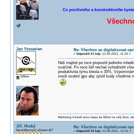
Co pozitivního a konstruktivníh
o byste
Všechno
Jan Yossarian
Re: Všechno se digitalizovat op
«
Odpověď #1 kdy:
12.06.2021, 11:16 »
Náš majitel po roce propustil jednoho mladé
svačině. Po roce šéf nechal vyhodnotit vše
produktivita týmu klesla o 30%. Vzpomínám 
nosili osobní gps aby zjistil kudy chodíme n
Offline
Marketing ti kreslí svou mapu ke štěstí na celý život, al
Jiří_Hrubý
Re: Všechno se digitalizovat op
Neverifikovaný uživatel @7
«
Odpověď #2 kdy:
12.06.2021, 12:31 »