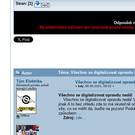
Stran:
[
1
]
Odpovědi n
Na elektrickém zařízení smí pracovat pouze osoba s
Téma: Všechno se digitalizovat opravdu 
Autor
Tým Elektrika
Všechno se digitalizovat oprav
Redaktoři portálu právě
«
kdy:
06.06.2021, 08:02 »
konající službu
Všechno se digitalizovat opravdu nedá!
Všechno se digitalizovat opravdu nedá! V p
jinak A to bez ohledu zda to má skutečně o
vše, co se měřit dá, buďte na pozoru! Pod
způsobem ...
Offline
Zdroj:
zde...