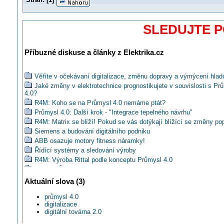
SLEDUJTE 
Příbuzné diskuse a články z Elektrika.cz
Věříte v očekávaní digitalizace, změnu dopravy a výmýcení hla
Jaké změny v elektrotechnice prognostikujete v souvislosti s P
4.0?
R4M: Koho se na Průmysl 4.0 nemáme ptát?
Průmysl 4.0: Další krok - "Integrace tepelného návrhu"
R4M: Matrix se blíží! Pokud se vás dotýkají blížící se změny pop
Siemens a budování digitálního podniku
ABB osazuje motory fitness náramky!
Řídící systémy a sledování výroby
R4M: Výroba Rittal podle konceptu Průmysl 4.0
ENIKA: Řídící systémy pro technologii pro řízení osvětlení
R4M#4: Odkud se vzala iniciativa Průmysl 4.0?
Aktuální slova (3)
Liberec jako první využije Internetu věcí pro monitorování parkovi
průmysl 4.0
R4M#5: Jakou má souvislost Průmysl 4.0 a Internet věcí?
digitalizace
Víte, že je stávající konfigurátor konektorů EPIC je v podstatě
digitální továrna 2.0
implementace principu Industry 4.0 přímo do praxe?