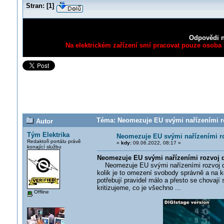
Stran:
[
1
]
Odpovědi n
Na elektrickém zařízení smí pracovat pouze osoba s
Téma: Neomezuje EU svými nařízeními roz
Autor
Tým Elektrika
Neomezuje EU svými nařízeními ro
Redaktoři portálu právě
«
kdy:
09.06.2022, 08:17 »
konající službu
Neomezuje EU svými nařízeními rozvoj d
Neomezuje EU svými nařízeními rozvoj digit
kolik je to omezení svobody správně a na kol
potřebují pravidel málo a přesto se chovají s
kritizujeme, co je všechno ...
Offline