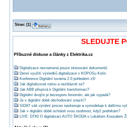
Stran:
[
1
]
SLEDUJTE 
Příbuzné diskuse a články z Elektrika.cz
Digitalizace neznamená pouze skenování dokumentů
Denní využití výsledků digitalizace v KOPOSu Kolín
Konference Digitální továrna 2.0 pohledem z5!
Jak digitalizovat rutinu a nezbláznit se?
Jak ABB přispívá k Digitální transformaci?
Digitální dvojče je bezesporu fenomén, ale jak vypadá?
Je v digitální době obchodování snazší?
SIDAT váš výrobní proces naskenuje a vymodeluje k dalšímu vy
Jak v digitální době ochránit svou osobnost, když podnikám?
LIVE: DT#2 O digitalizaci AUTO ŠKODA s Lukášem Kousalem 
ve 13:00
LIVE TECO: Uplatnění FOXTROTu v projektech bytových domů