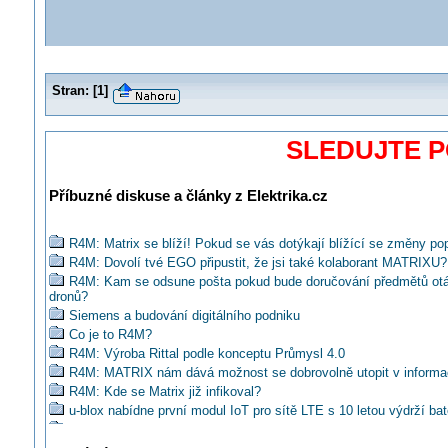
Stran:
[
1
]
SLEDUJTE 
Příbuzné diskuse a články z Elektrika.cz
R4M: Matrix se blíží! Pokud se vás dotýkají blížící se změny pop
R4M: Dovolí tvé EGO připustit, že jsi také kolaborant MATRIXU?
R4M: Kam se odsune pošta pokud bude doručování předmětů ot
dronů?
Siemens a budování digitálního podniku
Co je to R4M?
R4M: Výroba Rittal podle konceptu Průmysl 4.0
R4M: MATRIX nám dává možnost se dobrovolně utopit v informa
R4M: Kde se Matrix již infikoval?
u-blox nabídne první modul IoT pro sítě LTE s 10 letou výdrží bat
Chcete vidět premiéru R4M? Sledujte živé vysílání MSV 2016!