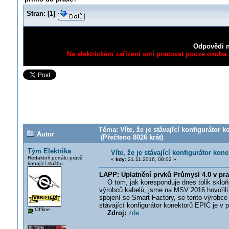
Stran:
[
1
]
Odpovědi n
Na elektrickém zařízení smí pracovat pouze osoba s
Téma: Víte, že je stávající konfigurátor
Autor
(Přečteno 8026 krát)
Tým Elektrika
Víte, že je stávající konfigurátor ko
Redaktoři portálu právě
«
kdy:
21.11.2016, 08:02 »
konající službu
LAPP: Uplatnění prvků Průmysl 4.0 v pra
O tom, jak koresponduje dnes tolik sklo
výrobců kabelů, jsme na MSV 2016 hovořili
spojení se Smart Factory, se tento výrobce 
stávající konfigurátor konektorů EPIC je v 
Offline
Zdroj:
zde...