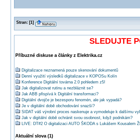
Stran:
[
1
]
SLEDUJTE 
Příbuzné diskuse a články z Elektrika.cz
Digitalizace neznamená pouze skenování dokumentů
Denní využití výsledků digitalizace v KOPOSu Kolín
Konference Digitální továrna 2.0 pohledem z5!
Jak digitalizovat rutinu a nezbláznit se?
Jak ABB přispívá k Digitální transformaci?
Digitální dvojče je bezesporu fenomén, ale jak vypadá?
Je v digitální době obchodování snazší?
SIDAT váš výrobní proces naskenuje a vymodeluje k dalšímu vy
Jak v digitální době ochránit svou osobnost, když podnikám?
LIVE: DT#2 O digitalizaci AUTO ŠKODA s Lukášem Kousalem 
ve 13:00
LIVE TECO: Uplatnění FOXTROTu v projektech bytových domů
Aktuální slova (1)
ŽIVĚ ve 13:00