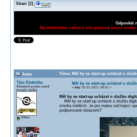
Stran:
[
1
]
Odpovědi n
Na elektrickém zařízení smí pracovat pouze osoba s
Téma: Měl by se start-up ucházet o služb
Autor
Tým Elektrika
Měl by se start-up ucházet o služb
Redaktoři portálu právě
«
kdy:
02.01.2023, 08:02 »
konající službu
Měl by se start-up ucházet o službu digi
Měl by se start-up ucházet o službu digitál
mnoha médiích. Je pro malou začínající spo
podporované dotacemi?
Offline