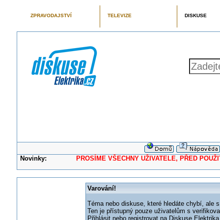
ZPRAVODAJSTVÍ
TELEVIZE
DISKUSE
Novinky:
PROSÍME VŠECHNY UŽIVATELE, PŘED POUŽITÍM 
Varování!
Téma nebo diskuse, které hledáte chybí, ale s
Ten je přístupný pouze uživatelům s verifikov
Přihlásit nebo registrovat na Diskuse Elektri