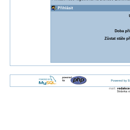
Přihlásit
Doba při
Zůstat stále p
Powered by S
Stránka v