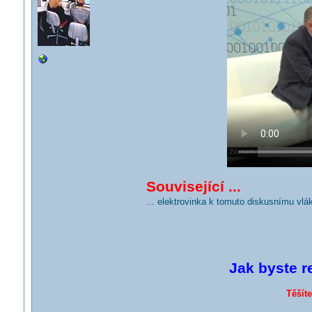
Související ...
... elektrovinka k tomuto diskusnímu vlá
Jak byste r
Těšít