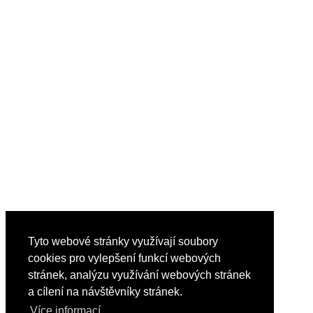
ČSN?
Avatar Alex v Bosch Česká republika
Kde se nacházejí konkurenti v novém digitálním věku?
Kde v elektrotechnice leží skutečné seriózní využití strojového u
Nepřehání se už ta moderní elektrotechnika?
Kam se v roce 2023 ubírá umělá inteligence?
Na Digistage prozradíme pokusy s GPT a prohledáváním technic
Kde se v elektrotechnice asi vyplatí analýza chování spotřebitelů
Úvod k začátku streamu Digitální továrny #2.3
Ohlédnutí, podrobnosti Digistage a MSV 2023
Jaké časté fuck-upy znáš v bezpečnosti IT, výpočetní technice?
Zvládáte vyhodnocovat nové obchodní příležitosti a ještě pracov
Znáte nějaké nesmyslné pokusy o digitalizaci?
Chcete vědět to důležité o vlivu elektromagnetického pole na člo
Může z nás SMART technologie udělat digitální otroky?
EMOS SW: Důležitější nástroj pro řízení energií ve firmách
Jak je BIM v oblibě mezi projektanty?
Tyto webové stránky využívají soubory
cookies pro vylepšení funkcí webových
stránek, analýzu využívání webových stránek
a cílení na návštěvníky stránek.
Více informací