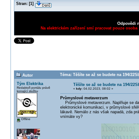
Stran:
[
1
]
Odpovědi n
Na elektrickém zařízení smí pracovat pouze osoba s
Téma: Těšíte se až se budete na 194/22Sb
Autor
Tým Elektrika
Těšíte se až se budete na 194/22S
Redaktoři portálu právě
«
kdy:
04.02.2023, 08:02 »
konající službu
Průmyslové metaverzum
Průmyslové metaverzum. Naplňuje se dalš
elektronické komunikaci, v průmyslové sféře
lákavě. Nemálo z nás však napadá, zda prá
vnímáte vy?
Offline