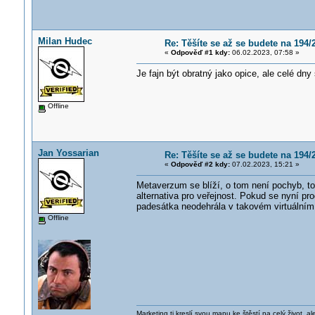
Milan Hudec
Re: Těšíte se až se budete na 194/
«
Odpověď #1 kdy:
06.02.2023, 07:58 »
Je fajn být obratný jako opice, ale celé dny
Offline
Jan Yossarian
Re: Těšíte se až se budete na 194/
«
Odpověď #2 kdy:
07.02.2023, 15:21 »
Metaverzum se blíží, o tom není pochyb, to 
alternativa pro veřejnost. Pokud se nyní p
padesátka neodehrála v takovém virtuálním 
Offline
Marketing ti kreslí svou mapu ke štěstí na celý život, al