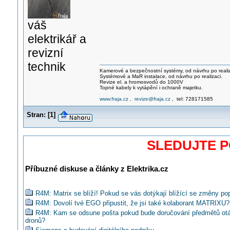
váš
elektrikář a
revizní
technik
Kamerové a bezpečnostní systémy, od návrhu po realiz
Systémové a MaR instalace, od návrhu po realizaci.
Revize el. a hromosvodů do 1000V
Topné kabely k vytápění i ochraně majetku.
www.fraja.cz
,
revize@fraja.cz
, tel: 728171585
Stran:
[
1
]
SLEDUJTE 
Příbuzné diskuse a články z Elektrika.cz
R4M: Matrix se blíží! Pokud se vás dotýkají blížící se změny pop
R4M: Dovolí tvé EGO připustit, že jsi také kolaborant MATRIXU?
R4M: Kam se odsune pošta pokud bude doručování předmětů ot
dronů?