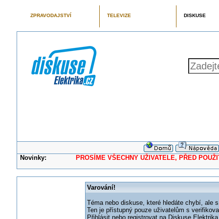
ZPRAVODAJSTVÍ
TELEVIZE
DISKUSE
Novinky:
PROSÍME VŠECHNY UŽIVATELE, PŘED POUŽITÍM 
Varování!
Téma nebo diskuse, které hledáte chybí, ale s
Ten je přístupný pouze uživatelům s verifikov
Přihlásit nebo registrovat na Diskuse Elektri