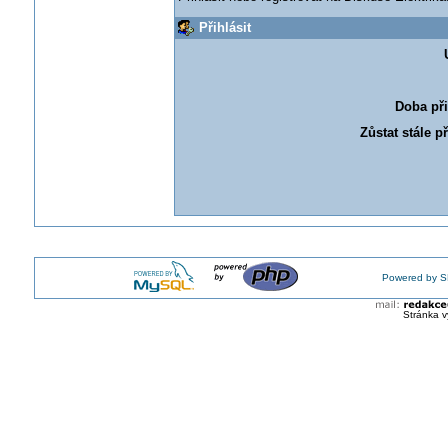
Přihlásit
Doba při
Zůstat stále p
Powered by S
Stránka v