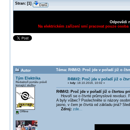
Stran:
[
1
]
Odpovědi n
Na elektrickém zařízení smí pracovat pouze osoba s
Téma: R4M#2: Proč jde v pořadí již o čtv
Autor
Tým Elektrika
R4M#2: Proč jde v pořadí již o čt
Redaktoři portálu právě
«
kdy:
18.10.2016, 10:02 »
konající službu
R4M#2: Proč jde v pořadí již o čtvrtou 
Hovoří se o čtvrté průmyslové revoluci. Pro
A byly vůbec? Poslechněte si názory osobno
jasno, v čem je čtvrtá od základu jiná? Sled
Zdroj:
zde...
Offline