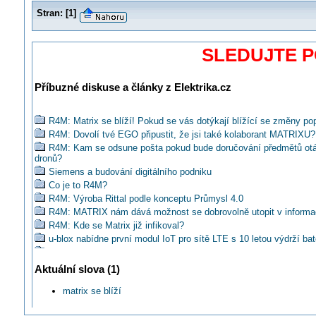
Stran:
[
1
]
SLEDUJTE 
Příbuzné diskuse a články z Elektrika.cz
R4M: Matrix se blíží! Pokud se vás dotýkají blížící se změny pop
R4M: Dovolí tvé EGO připustit, že jsi také kolaborant MATRIXU?
R4M: Kam se odsune pošta pokud bude doručování předmětů ot
dronů?
Siemens a budování digitálního podniku
Co je to R4M?
R4M: Výroba Rittal podle konceptu Průmysl 4.0
R4M: MATRIX nám dává možnost se dobrovolně utopit v informa
R4M: Kde se Matrix již infikoval?
u-blox nabídne první modul IoT pro sítě LTE s 10 letou výdrží bat
Chcete vidět premiéru R4M? Sledujte živé vysílání MSV 2016!
HENNLICH: Nová plastová hřídel pro šestiosé roboty
Aktuální slova (1)
Kdo se má o problematiku Průmysl 4.0 zajímat?
matrix se blíží
R4M#4: Odkud se vzala iniciativa Průmysl 4.0?
Liberec jako první využije Internetu věcí pro monitorování parkovi